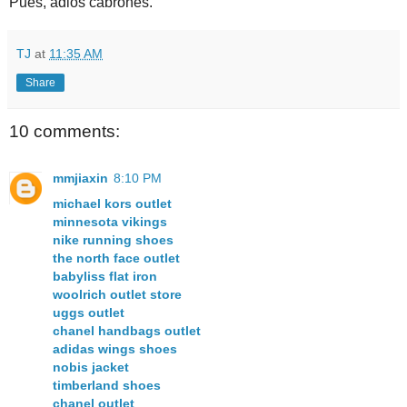
Pues, adiós cabrones.
TJ
at
11:35 AM
Share
10 comments:
mmjiaxin
8:10 PM
michael kors outlet
minnesota vikings
nike running shoes
the north face outlet
babyliss flat iron
woolrich outlet store
uggs outlet
chanel handbags outlet
adidas wings shoes
nobis jacket
timberland shoes
chanel outlet