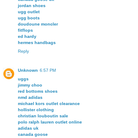
jordan shoes
ugg outlet
ugg boots
doudoune moncler
fitflops
ed hardy
hermes handbags
Reply
Unknown
6:57 PM
uggs
jimmy choo
red bottoms shoes
nmd adidas
michael kors outlet clearance
hollister clothing
christian louboutin sale
polo ralph lauren outlet online
adidas uk
canada goose