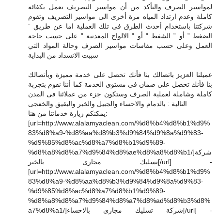
لمواسير الصرف والتأكد من أن مواسير التصريف تعمل بكفائة
كاملة وعدم ارتداد المياه مرة أخرى الى مواسير التصريف وتقوم
شركتنا باستخدام أحدث الطرق فى تلك العملية اما عن طريق ”
الضغط ” أو ” الشفط ” أو ” الالواح المعدنية ” على حسب حاجة
العمل وعلى حسب مقاسات مواسير الصرف وحالة المواد التي
سببت الانسداد من البداية
عميلنا العزيز باتصالك بنا فأنك تحصل على خدمة مميزة وبأتصالك
بنا فأنك تحصل على ضمان فى مستوى الخدمة كما أننا نقوم بتجربة
كاملة وشاملة لعملية الصرف وستكون جزء من عملائنا فى المدن
التالية : بالدمام والاحساء والجبيل والخبر والبقيق والخفجى
يمكنكم زيارة خدماتنا من هنا:
[url=http://www.alalamyaclean.com/%d8%b4%d8%b1%d9%
83%d8%a9-%d8%aa%d8%b3%d9%84%d9%8a%d9%83-
%d9%85%d8%ac%d8%a7%d8%b1%d9%89-
%d8%a8%d8%a7%d9%84%d8%ae%d8%a8%d8%b1/]شركة
تسليك مجارى بالخبر[/url] -
[url=http://www.alalamyaclean.com/%d8%b4%d8%b1%d9%
83%d8%a9-%d8%aa%d8%b3%d9%84%d9%8a%d9%83-
%d9%85%d8%ac%d8%a7%d8%b1%d9%89-
%d8%a8%d8%a7%d9%84%d8%a7%d8%ad%d8%b3%d8%
a7%d8%a1/]شركة تسليك مجارى بالاحساء[/url] -