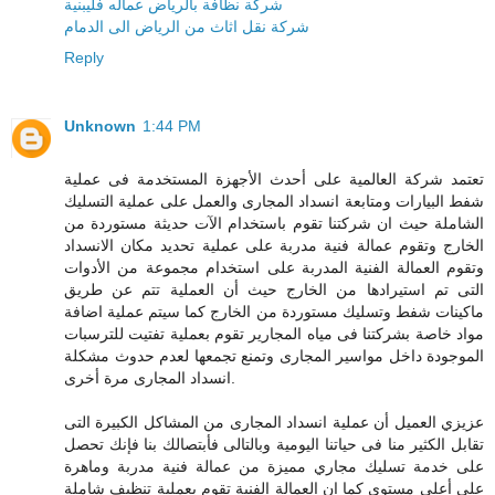
شركة نظافة بالرياض عماله فليبنية
شركة نقل اثاث من الرياض الى الدمام
Reply
Unknown
1:44 PM
تعتمد شركة العالمية على أحدث الأجهزة المستخدمة فى عملية
شفط البيارات ومتابعة انسداد المجارى والعمل على عملية التسليك
الشاملة حيث ان شركتنا تقوم باستخدام الآت حديثة مستوردة من
الخارج وتقوم عمالة فنية مدربة على عملية تحديد مكان الانسداد
وتقوم العمالة الفنية المدربة على استخدام مجموعة من الأدوات
التى تم استيرادها من الخارج حيث أن العملية تتم عن طريق
ماكينات شفط وتسليك مستوردة من الخارج كما سيتم عملية اضافة
مواد خاصة بشركتنا فى مياه المجارير تقوم بعملية تفتيت للترسبات
الموجودة داخل مواسير المجارى وتمنع تجمعها لعدم حدوث مشكلة
انسداد المجارى مرة أخرى.
عزيزي العميل أن عملية انسداد المجارى من المشاكل الكبيرة التى
تقابل الكثير منا فى حياتنا اليومية وبالتالى فأبتصالك بنا فإنك تحصل
على خدمة تسليك مجاري مميزة من عمالة فنية مدربة وماهرة
على أعلى مستوى كما ان العمالة الفنية تقوم بعملية تنظيف شاملة