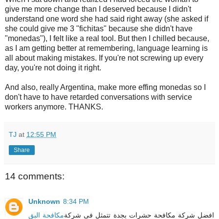
give me more change than I deserved because I didn't
understand one word she had said right away (she asked if
she could give me 3 "fichitas" because she didn't have
"monedas"), I felt like a real tool. But then I chilled because,
as I am getting better at remembering, language learning is
all about making mistakes. If you're not screwing up every
day, you're not doing it right.
And also, really Argentina, make more effing monedas so I
don't have to have retarded conversations with service
workers anymore. THANKS.
TJ
at
12:55 PM
Share
14 comments:
Unknown
8:34 PM
افضل شركة مكافحة حشرات بجدة تتمثل فى شركة
مكافحة البق