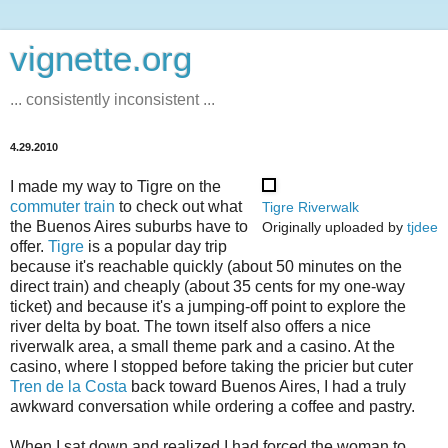
vignette.org
... consistently inconsistent ...
4.29.2010
I made my way to Tigre on the
commuter train
to check out what
Tigre Riverwalk
the Buenos Aires suburbs have to
Originally uploaded by
tjdee
offer.
Tigre
is a popular day trip
because it's reachable quickly (about 50 minutes on the
direct train) and cheaply (about 35 cents for my one-way
ticket) and because it's a jumping-off point to explore the
river delta by boat. The town itself also offers a nice
riverwalk area, a small theme park and a casino. At the
casino, where I stopped before taking the pricier but cuter
Tren de la Costa
back toward Buenos Aires, I had a truly
awkward conversation while ordering a coffee and pastry.
When I sat down and realized I had forced the woman to