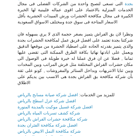
بجدة
التى تسعى لتصبح واحدة من الشركات الفضلى فى مجال
الخدمات المنزلية بالاعتماد على اقوى عماله فليبنية لها الخبرة
الكبيرة فى مجال مكافحة الحشرات ورش المبيدات الحشرية بأقل
الاسعار المتاحة فى سوق جدة ومختلف الاسواق السعودية
ونظرا لان بق الفراش يتميز بصغر حجمة الذى لا يري بسهوله فان
شركتنا بجدة تعتمد على افضل فريق عمل لمكافحة الحشرات بجدة
والذى يتميز بقدرته الحاده على اصطياد الحشرة من موقعها الدقيق
ويعمل على ابادتها نهائيا بكافة الطرق الممكنة التى تقضى عليها
تماما , فضلا عن ان فرق عملنا له خبرة طويلة فى الوصول الى
مكان حشرات الفراش المختلفة مثل فرش المراتب وبين المخدات
وبين ثنايا الانتريهات وبداخل الستائر والمفروشات , كونو على ثقة
بأن شركة مكافحة بق الفراش بجدة هى الانسب بين يديكم على
الاطلاق
للمزيد من الخدمات:
افضل شركة صيانة مسابح بالرياض
افضل شركة عزل اسطح بالرياض
افضل شركة غسيل موكيت بالمدينة المنورة
شركة كشف تسربات المياه بالرياض
شركة مكافحة حشرات الفراش بالرياض
افضل شركة مكافحة الفئران بجدة
شركة مكافحة النمل الابيض بالرياض