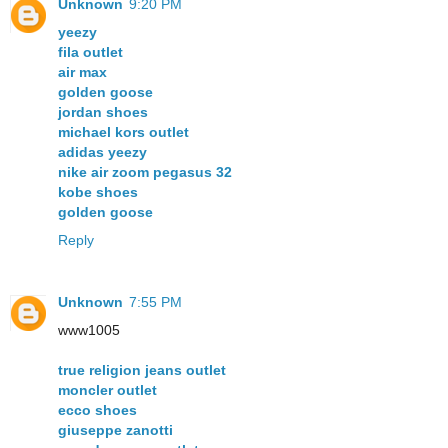
Unknown
9:20 PM
yeezy
fila outlet
air max
golden goose
jordan shoes
michael kors outlet
adidas yeezy
nike air zoom pegasus 32
kobe shoes
golden goose
Reply
Unknown
7:55 PM
www1005
true religion jeans outlet
moncler outlet
ecco shoes
giuseppe zanotti