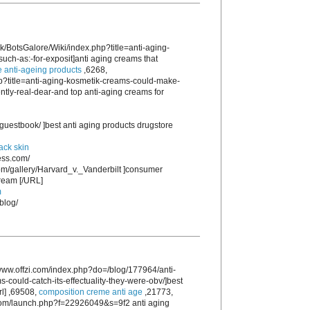
.uk/BotsGalore/Wiki/index.php?title=anti-aging-
such-as:-for-exposit]anti aging creams that
 anti-ageing products
,6268,
hp?title=anti-aging-kosmetik-creams-could-make-
ntly-real-dear-and top anti-aging creams for
guestbook/ ]best anti aging products drugstore
lack skin
ess.com/
com/gallery/Harvard_v._Vanderbilt ]consumer
cream [/URL]
m
blog/
ww.offzi.com/index.php?do=/blog/177964/anti-
could-catch-its-effectuality-they-were-obv/]best
rl] ,69508,
composition creme anti age
,21773,
e.com/launch.php?f=22926049&s=9f2 anti aging