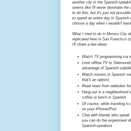
another city in the Spanish-speakin
seems like I'll never dominate the
to do this, but it's just not possib
to spend an entire day in Spanish e
choose a day when I wouldn't have
What I tried to do in Mexico City 
replicated here in San Francisco (or 
I'll share a few ideas:
Watch TV programming via in
Limit offline TV to Telemundo
advantage of Spanish subtitl
Watch movies in Spanish via 
that's an option)
Read news from websites fro
Hang out in a neighborhood wh
coffee or lunch in Spanish
Of course, while traveling to
on your iPhone/iPod
Chat with friends who speak S
you can do the experiment du
Spanish-speakers