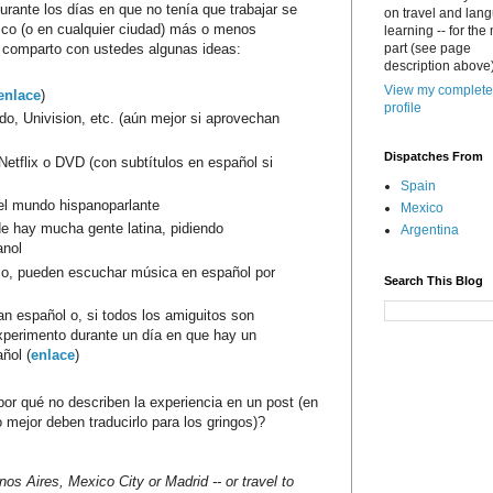
urante los días en que no tenía que trabajar se
on travel and lan
sco (o en cualquier ciudad) más o menos
learning -- for the
s comparto con ustedes algunas ideas:
part (see page
description above)
View my complete
enlace
)
profile
ndo, Univision, etc. (aún mejor si aprovechan
Dispatches From
Netflix o DVD (con subtítulos en español si
Spain
del mundo hispanoparlante
Mexico
e hay mucha gente latina, pidiendo
Argentina
anol
rrio, pueden escuchar música en español por
Search This Blog
n español o, si todos los amiguitos son
xperimento durante un día en que hay un
ñol (
enlace
)
or qué no describen la experiencia en un post (en
 mejor deben traducirlo para los gringos)?
nos Aires, Mexico City or Madrid -- or travel to