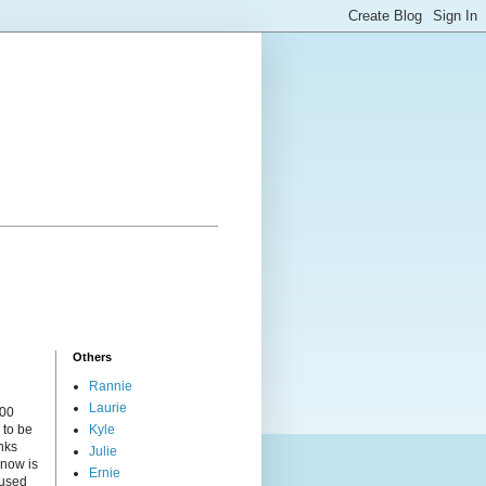
Others
Rannie
Laurie
000
 to be
Kyle
nks
Julie
 now is
Ernie
cused