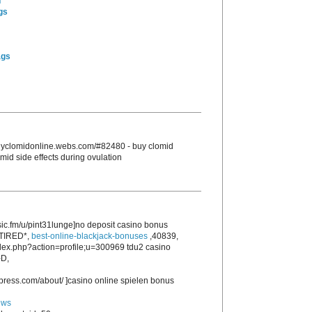
n
gs
ags
/buyclomidonline.webs.com/#82480 - buy clomid
omid side effects during ovulation
sic.fm/u/pint31lunge]no deposit casino bonus
,*TIRED*,
best-online-blackjack-bonuses
,40839,
ndex.php?action=profile;u=300969 tdu2 casino
-D,
press.com/about/ ]casino online spielen bonus
ews