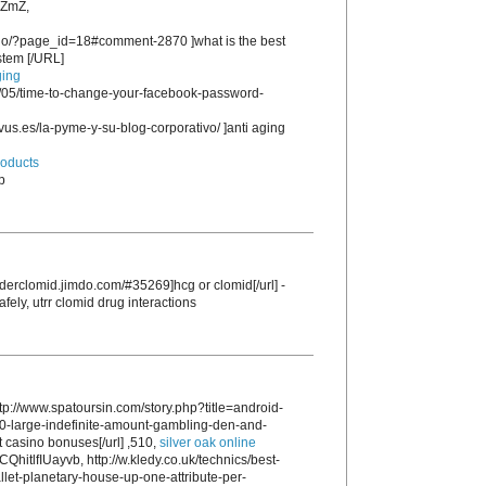
ZmZ,
.no/?page_id=18#comment-2870 ]what is the best
stem [/URL]
ging
1/05/time-to-change-your-facebook-password-
us.es/la-pyme-y-su-blog-corporativo/ ]anti aging
roducts
p
/orderclomid.jimdo.com/#35269]hcg or clomid[/url] -
fely, utrr clomid drug interactions
p://www.spatoursin.com/story.php?title=android-
0-large-indefinite-amount-gambling-den-and-
t casino bonuses[/url] ,510,
silver oak online
QhitlfIUayvb, http://w.kledy.co.uk/technics/best-
let-planetary-house-up-one-attribute-per-