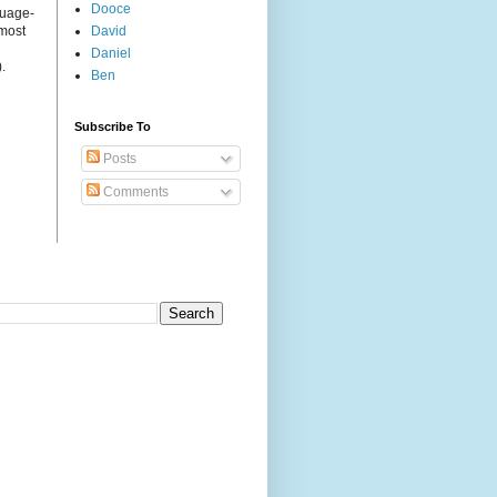
Dooce
guage-
 most
David
Daniel
.
Ben
Subscribe To
Posts
Comments