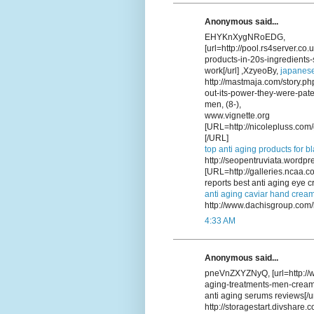
Anonymous said...
EHYKnXygNRoEDG,
[url=http://pool.rs4server.co
products-in-20s-ingredients-
work[/url] ,XzyeoBy,
japanese
http://mastmaja.com/story.p
out-its-power-they-were-pate
men, (8-),
www.vignette.org
[URL=http://nicolepluss.com/
[/URL]
top anti aging products for b
http://seopentruviata.wordpr
[URL=http://galleries.ncaa.
reports best anti aging eye 
anti aging caviar hand crea
http://www.dachisgroup.com/
4:33 AM
Anonymous said...
pneVnZXYZNyQ, [url=http://w
aging-treatments-men-creams-
anti aging serums reviews[/u
http://storagestart.divshar