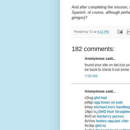
And after completing the mission, 
Spanish, of course, although perha
gringos)?
Posted by
TJ
at
4:12 PM
182 comments:
Anonymous said...
found your site on del.icio.us
be back to check it out some
7:06 AM
Anonymous said...
cDug
ghd hair
pWgi
ugg boots on sale
bAey
michael kors handba
1fIgo ï»¿
GHD Hair Straight
8mCxn
burberry purses
8vVws
bottes ugg pas cher
9vJbp
ghd nz