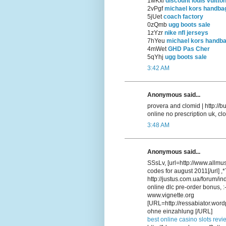
1wKxi
discount louis vuitto
2vPgf
michael kors handba
5jUet
coach factory
0zQmb
ugg boots sale
1zYzr
nike nfl jerseys
7hYeu
michael kors handb
4mWet
GHD Pas Cher
5qYhj
ugg boots sale
3:42 AM
Anonymous said...
provera and clomid | http:/
online no prescription uk, cl
3:48 AM
Anonymous said...
SSsLv, [url=http://www.allmu
codes for august 2011[/url] 
http://justus.com.ua/forum/i
online dlc pre-order bonus, :
www.vignette.org
[URL=http://ressabiator.word
ohne einzahlung [/URL]
best online casino slots revi