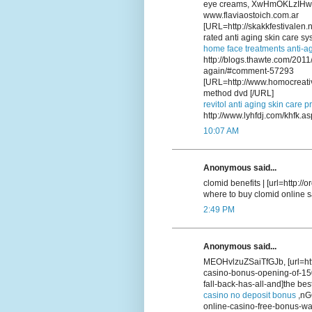
eye creams, XwHmOKLzIHw
www.flaviaostoich.com.ar
[URL=http://skakkfestivalen
rated anti aging skin care sy
home face treatments anti-a
http://blogs.thawte.com/201
again/#comment-57293
[URL=http://www.homocreativ
method dvd [/URL]
revitol anti aging skin care p
http://www.lyhfdj.com/khfk.as
10:07 AM
Anonymous said...
clomid benefits | [url=http:/
where to buy clomid online sa
2:49 PM
Anonymous said...
MEOHvlzuZSaiTfGJb, [url=htt
casino-bonus-opening-of-15
fall-back-has-all-and]the bes
casino no deposit bonus
,nGC
online-casino-free-bonus-wal