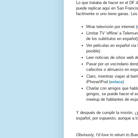
Lo que trataba de hacer en el DF d
puede replicar aquí en San Franci
facilmente si uno tiene ganas. Le
Mirar televisión por internet (
Limitar TV 'offline' a Telemu
de los subtítulos en español)
Ver peliculas en español via 
posible)
Leer noticias de sitios web 
Pasar por un vecindario dond
cafecitos o almuerzo en esp
Claro, mientras viajan al ba
iPhone/iPod (
enlace
)
Charlar con amigos que habla
gringos, se puede hacer el e
meetup de hablantes de espa
Y después de cumplir la misión, ¿p
español, por supuesto, aunque a lo
Obviously, I'd love to return to Bue