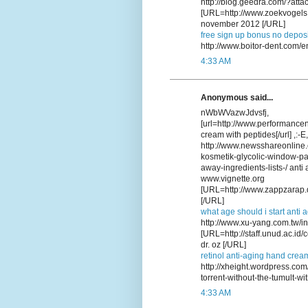
http://blog.geedra.com/?att
[URL=http://www.zoekvogels.
november 2012 [/URL]
free sign up bonus no deposi
http://www.boitor-dent.com/
4:33 AM
Anonymous said...
nWbWVazwJdvsfj,
[url=http://www.performance
cream with peptides[/url] ,:-E
http://www.newsshareonline.
kosmetik-glycolic-window-p
away-ingredients-lists-/ ant
www.vignette.org
[URL=http://www.zappzarap.d
[/URL]
what age should i start anti 
http://www.xu-yang.com.tw/i
[URL=http://staff.unud.ac.i
dr. oz [/URL]
retinol anti-aging hand crea
http://xheight.wordpress.co
torrent-without-the-tumult-wit
4:33 AM