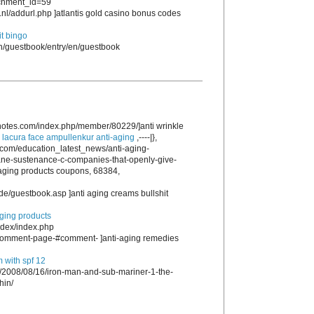
achment_id=59
nl/addurl.php ]atlantis gold casino bonus codes
t bingo
en/guestbook/entry/en/guestbook
notes.com/index.php/member/80229/]anti wrinkle
,
lacura face ampullenkur anti-aging
,----|},
com/education_latest_news/anti-aging-
ane-sustenance-c-companies-that-openly-give-
i aging products coupons, 68384,
e/guestbook.asp ]anti aging creams bullshit
aging products
ndex/index.php
d/comment-page-#comment- ]anti-aging remedies
m with spf 12
m/2008/08/16/iron-man-and-sub-mariner-1-the-
hin/