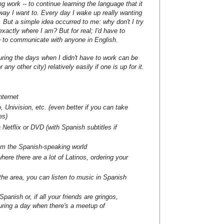
g work -- to continue learning the language that it
 way I want to. Every day I wake up really wanting
le. But a simple idea occurred to me: why don't I try
xactly where I am? But for real; I'd have to
 to communicate with anyone in English.
during the days when I didn't have to work can be
any other city) relatively easily if one is up for it.
ternet
, Univision, etc. (even better if you can take
es)
Netflix or DVD (with Spanish subtitles if
m the Spanish-speaking world
ere there are a lot of Latinos, ordering your
 the area, you can listen to music in Spanish
panish or, if all your friends are gringos,
ring a day when there's a meetup of