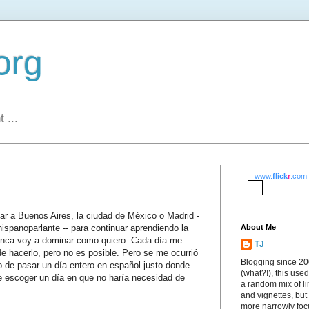
org
 ...
www.
flick
r
.com
r a Buenos Aires, la ciudad de México o Madrid -
hispanoparlante -- para continuar aprendiendo la
About Me
unca voy a dominar como quiero. Cada día me
TJ
 hacerlo, pero no es posible. Pero se me ocurrió
Blogging since 2
to de pasar un día entero en español justo donde
(what?!), this used
e escoger un día en que no haría necesidad de
a random mix of li
and vignettes, but
more narrowly fo