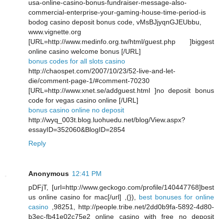
usa-online-casino-bonus-fundraiser-message-also-
commercial-enterprise-your-gaming-house-time-period-is
bodog casino deposit bonus code, vMsBJjyqnGJEUbbu,
www.vignette.org
[URL=http://www.medinfo.org.tw/html/guest.php ]biggest
online casino welcome bonus [/URL]
bonus codes for all slots casino
http://chaospet.com/2007/10/23/52-live-and-let-
die/comment-page-1/#comment-70230
[URL=http://www.xnet.se/addguest.html ]no deposit bonus
code for vegas casino online [/URL]
bonus casino online no deposit
http://wyq_003t.blog.luohuedu.net/blog/View.aspx?
essayID=352060&BlogID=2854
Reply
Anonymous
12:41 PM
pDFjT, [url=http://www.geckogo.com/profile/140447768]best
us online casino for mac[/url] ,(}),
best bonuses for online
casino
,98251, http://people.tribe.net/2dd0b9fa-5892-4d80-
b3ec-fb41e02c75e2 online casino with free no deposit