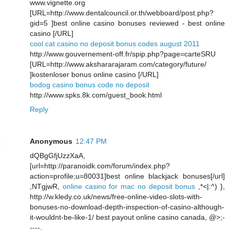
www.vignette.org
[URL=http://www.dentalcouncil.or.th/webboard/post.php?
gid=5 ]best online casino bonuses reviewed - best online
casino [/URL]
cool cat casino no deposit bonus codes august 2011
http://www.gouvernement-off.fr/spip.php?page=carteSRU
[URL=http://www.akshararajaram.com/category/future/
]kostenloser bonus online casino [/URL]
bodog casino bonus code no deposit
http://www.spks.8k.com/guest_book.html
Reply
Anonymous
12:47 PM
dQBgGfjUzzXaA,
[url=http://paranoidk.com/forum/index.php?
action=profile;u=80031]best online blackjack bonuses[/url]
,NTgjwR,
online casino for mac no deposit bonus
,*<|:^) },
http://w.kledy.co.uk/news/free-online-video-slots-with-
bonuses-no-download-depth-inspection-of-casino-although-
it-wouldnt-be-like-1/ best payout online casino canada, @>;-
----,