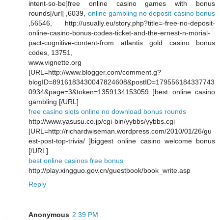
intent-so-be]free online casino games with bonus
rounds[/url] ,6039,
online gambling no deposit casino bonus
,56546, http://usually.eu/story.php?title=-free-no-deposit-
online-casino-bonus-codes-ticket-and-the-ernest-n-morial-
pact-cognitive-content-from atlantis gold casino bonus
codes, 13751,
www.vignette.org
[URL=http://www.blogger.com/comment.g?
blogID=8916183430047824608&postID=179556184337743
0934&page=3&token=1359134153059 ]best online casino
gambling [/URL]
free casino slots online no download bonus rounds
http://www.yasusu.co.jp/cgi-bin/yybbs/yybbs.cgi
[URL=http://richardwiseman.wordpress.com/2010/01/26/gu
est-post-top-trivia/ ]biggest online casino welcome bonus
[/URL]
best online casinos free bonus
http://play.xingguo.gov.cn/guestbook/book_write.asp
Reply
Anonymous
2:39 PM