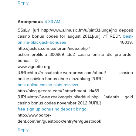
Reply
Anonymous
4:33 AM
SSsLv, [url=http://www.allmusic.fm/u/pint31lunge]no deposit
casino bonus codes for august 2011[/url] ,*TIRED*,
best-
online-blackjack-bonuses
,40839,
http://justus.com.ua/forum/index.php?
action=profile;u=300969 tdu2 casino online dlc pre-order
bonus, :-D,
www.vignette.org
[URL=http://ressabiator.wordpress.com/about/ ]casino
online spielen bonus ohne einzahlung [/URL]
best online casino slots reviews
http://blog.geedra.com/?attachment_id=59
[URL=http://www.zoekvogels.nl/addurl.php ]atlantis gold
casino bonus codes november 2012 [/URL]
free sign up bonus no deposit bingo
http://www.boitor-
dent.com/en/guestbook/entry/en/guestbook
Reply