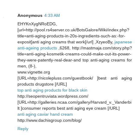
Anonymous
4:33 AM
EHYKnXygNRoEDG,
[url=http://pool.rs4server.co.uk/BotsGalore/Wiki/index.php?
title=anti-aging-products-in-20s-ingredients-such-as:-for-
exposit]anti aging creams that work[/url] ,XzyeoBy,
japanese
anti-ageing products
,6268, http://mastmaja.com/story.php?
title=anti-aging-kosmetik-creams-could-make-out-its-power-
they-were-patently-real-dear-and top anti-aging creams for
men, (8-),
www.vignette.org
[URL=http://nicolepluss.com/guestbook/ ]best anti aging
products drugstore [/URL]
top anti aging products for black skin
http://seopentruviata.wordpress.com/
[URL=http://galleries.ncaa.com/gallery/Harvard_v._Vanderbi
lt ]consumer reports best anti aging eye cream [/URL]
anti aging caviar hand cream
http://www.dachisgroup.com/blog/
Reply