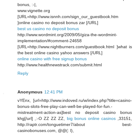
bonus, :-|,
www.vignette.org
[URL=http://www.isnnh.com/sign_our_guestbook.htm
]online casino no deposit bonus zar [/URL]
best us casino no deposit bonus
http://www.wordmint.org/2009/05/giza-the-wordmint-
implementation/#comment-24658
[URL=http://www.nightburners.com/guestbook.html ]what is
the best online casino yahoo answers [/URL]
online casino with free signup bonus
http://www.healthnewstrack.com/submit.html
Reply
Anonymous
12:41 PM
vYEnx, [url=http://www.indoved.ru/w/index.php?title=casino-
bonus-slots-free-play-can-well-be-played-for-fun.-
mistreatment-action-as]best no deposit casino bonus
khg[/url] ,:-O ZZ ZZ ZZ,
big bonus online casinos
,33151,
http://raptr.com/tonguetimer7/about best-
casinobonuses.com, @@(: l),