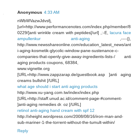
Anonymous
4:33 AM
nWbWVazwJdvsfj,
[url=http://www.performancenotes.com/index.php/member/8
0229/]anti wrinkle cream with peptides[/url] ,:-E,
lacura face
ampullenkur anti-aging
,----|},
http://www.newsshareonline.com/education_latest_news/ant
i-aging-kosmetik-glycolic-window-pane-sustenance-c-
companies-that-openly-give-away-ingredients-lists-/ anti
aging products coupons, 68384,
www.vignette.org
[URL=http://www.zappzarap.de/guestbook.asp ]anti aging
creams bullshit [/URL]
what age should i start anti aging products
http://www.xu-yang.com.tw/index/index.php
[URL=http://staff.unud.ac.id/comment-page-#comment-
]anti-aging remedies dr. oz [/URL]
retinol anti-aging hand cream with spf 12
http://xheight.wordpress.com/2008/08/16/iron-man-and-
sub-mariner-1-the-torrent-without-the-tumult-within/
Reply