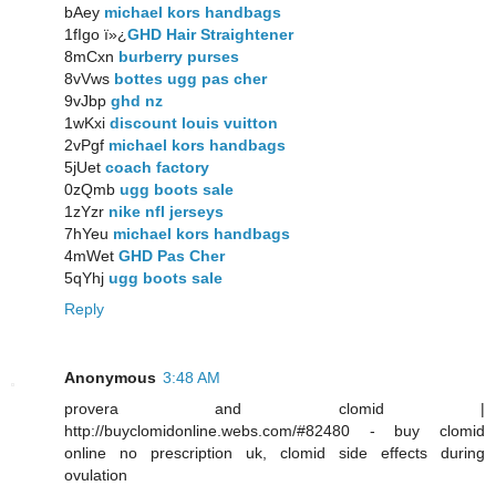
bAey
michael kors handbags
1fIgo ï»¿
GHD Hair Straightener
8mCxn
burberry purses
8vVws
bottes ugg pas cher
9vJbp
ghd nz
1wKxi
discount louis vuitton
2vPgf
michael kors handbags
5jUet
coach factory
0zQmb
ugg boots sale
1zYzr
nike nfl jerseys
7hYeu
michael kors handbags
4mWet
GHD Pas Cher
5qYhj
ugg boots sale
Reply
Anonymous
3:48 AM
provera and clomid |
http://buyclomidonline.webs.com/#82480 - buy clomid
online no prescription uk, clomid side effects during
ovulation