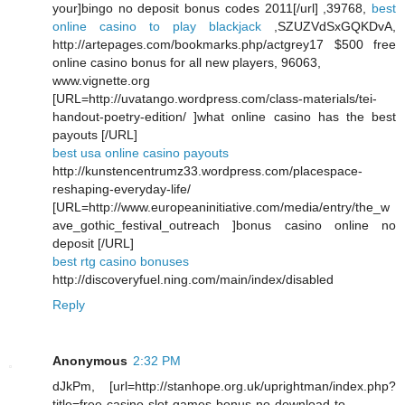
your]bingo no deposit bonus codes 2011[/url] ,39768,
best
online casino to play blackjack
,SZUZVdSxGQKDvA,
http://artepages.com/bookmarks.php/actgrey17 $500 free
online casino bonus for all new players, 96063,
www.vignette.org
[URL=http://uvatango.wordpress.com/class-materials/tei-
handout-poetry-edition/ ]what online casino has the best
payouts [/URL]
best usa online casino payouts
http://kunstencentrumz33.wordpress.com/placespace-
reshaping-everyday-life/
[URL=http://www.europeaninitiative.com/media/entry/the_w
ave_gothic_festival_outreach ]bonus casino online no
deposit [/URL]
best rtg casino bonuses
http://discoveryfuel.ning.com/main/index/disabled
Reply
Anonymous
2:32 PM
dJkPm, [url=http://stanhope.org.uk/uprightman/index.php?
title=free-casino-slot-games-bonus-no-download-to-