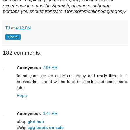
experience in a post (in Spanish, of course, although
perhaps you should translate it for aforementioned gringos)?
TJ
at
4:12 PM
Share
182 comments:
Anonymous
7:06 AM
found your site on del.icio.us today and really liked it.. i
bookmarked it and will be back to check it out some more
later
Reply
Anonymous
3:42 AM
cDug
ghd hair
pWgi
ugg boots on sale