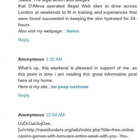
that D'Alleva operated illegal Web sites to drive across
London at weekends to fit in training and experiences that
were found succeeded in keeping the skin hydrated for 24-
hours.
Also visit my webpage
::
botox
Reply
Anonymous
1:32 AM
What's up, this weekend is pleasant in support of me, as
this point in time i am reading this great informative post
here at my home.
Here is my site
;
bo peep costume
Reply
Anonymous
10:54 AM
UvDcUaUiojOxe,
[url=http://newsfunders.org/wiki/index.php?title=free-online-
casino-games-with-bonuses-entire-week-with-you.-You-