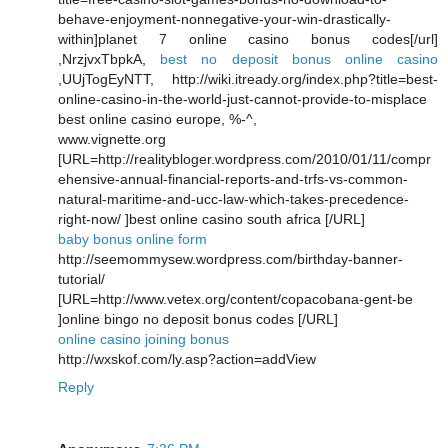
behave-enjoyment-nonnegative-your-win-drastically-
within]planet 7 online casino bonus codes[/url]
,NrzjvxTbpkA,
best no deposit bonus online casino
,UUjTogEyNTT, http://wiki.itready.org/index.php?title=best-
online-casino-in-the-world-just-cannot-provide-to-misplace
best online casino europe, %-^,
www.vignette.org
[URL=http://realitybloger.wordpress.com/2010/01/11/compr
ehensive-annual-financial-reports-and-trfs-vs-common-
natural-maritime-and-ucc-law-which-takes-precedence-
right-now/ ]best online casino south africa [/URL]
baby bonus online form
http://seemommysew.wordpress.com/birthday-banner-
tutorial/
[URL=http://www.vetex.org/content/copacobana-gent-be
]online bingo no deposit bonus codes [/URL]
online casino joining bonus
http://wxskof.com/ly.asp?action=addView
Reply