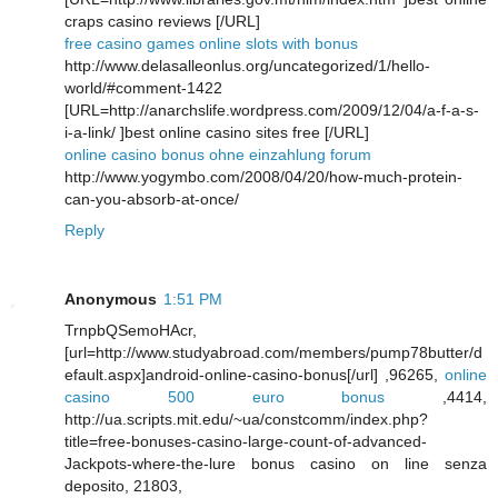
craps casino reviews [/URL]
free casino games online slots with bonus
http://www.delasalleonlus.org/uncategorized/1/hello-
world/#comment-1422
[URL=http://anarchslife.wordpress.com/2009/12/04/a-f-a-s-
i-a-link/ ]best online casino sites free [/URL]
online casino bonus ohne einzahlung forum
http://www.yogymbo.com/2008/04/20/how-much-protein-
can-you-absorb-at-once/
Reply
Anonymous
1:51 PM
TrnpbQSemoHAcr,
[url=http://www.studyabroad.com/members/pump78butter/d
efault.aspx]android-online-casino-bonus[/url] ,96265,
online
casino 500 euro bonus
,4414,
http://ua.scripts.mit.edu/~ua/constcomm/index.php?
title=free-bonuses-casino-large-count-of-advanced-
Jackpots-where-the-lure bonus casino on line senza
deposito, 21803,