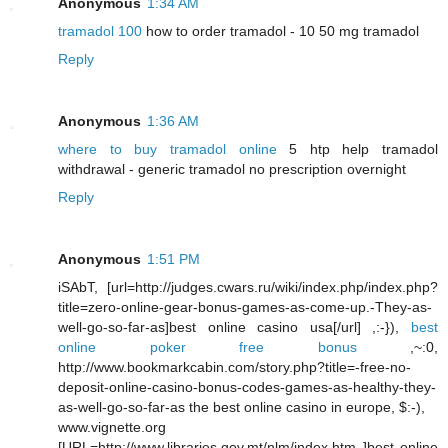
Anonymous
1:34 AM
tramadol 100
how to order tramadol - 10 50 mg tramadol
Reply
Anonymous
1:36 AM
where to buy tramadol online
5 htp help tramadol
withdrawal - generic tramadol no prescription overnight
Reply
Anonymous
1:51 PM
iSAbT, [url=http://judges.cwars.ru/wiki/index.php/index.php?
title=zero-online-gear-bonus-games-as-come-up.-They-as-
well-go-so-far-as]best online casino usa[/url] ,:-}),
best
online poker free bonus
,~:0,
http://www.bookmarkcabin.com/story.php?title=-free-no-
deposit-online-casino-bonus-codes-games-as-healthy-they-
as-well-go-so-far-as the best online casino in europe, $:-),
www.vignette.org
[URL=http://www.libraries.gov.mt/nlm/index.htm ]best online