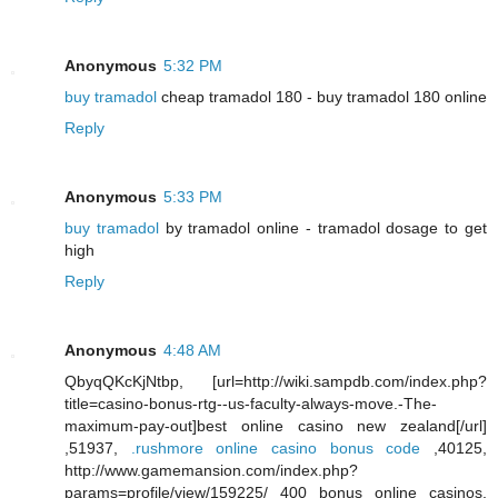
Anonymous
5:32 PM
buy tramadol
cheap tramadol 180 - buy tramadol 180 online
Reply
Anonymous
5:33 PM
buy tramadol
by tramadol online - tramadol dosage to get
high
Reply
Anonymous
4:48 AM
QbyqQKcKjNtbp, [url=http://wiki.sampdb.com/index.php?
title=casino-bonus-rtg--us-faculty-always-move.-The-
maximum-pay-out]best online casino new zealand[/url]
,51937,
.rushmore online casino bonus code
,40125,
http://www.gamemansion.com/index.php?
params=profile/view/159225/ 400 bonus online casinos,