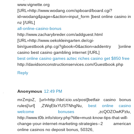
www.vignette.org
[URL=http://www.wodang.com/spboard/board.cgi?
id=wodang&page=&action=input_form ]best online casino in
nz [/URL]
all-online-casino-bonus
http://www.zacharybreder.com/addguest.html
[URL=http://www.oekokleingarten.de/cgi-
bin/guestbook.php.cgi?gbook=0&action=addentry ]online
casino best casino gambling internet [/URL]
best online casino games aztec riches casino get $850 free
http://davidsonconstructionservices.com/Guestbook.php
Reply
Anonymous
12:49 PM
mrZmjoZ, [url=http://del.icio.us/post]betfair casino bonus
rules[/url] ,ZWqElixYUSTNhgNu,
best online casino
welcome bonuses
,zcQOZOwKPzlu,
http://www.t0b.info/story.php?title=must-know-tips-that-will-
change-your-internet-marketing-strategies--2 american
online casinos no deposit bonus, 50326,