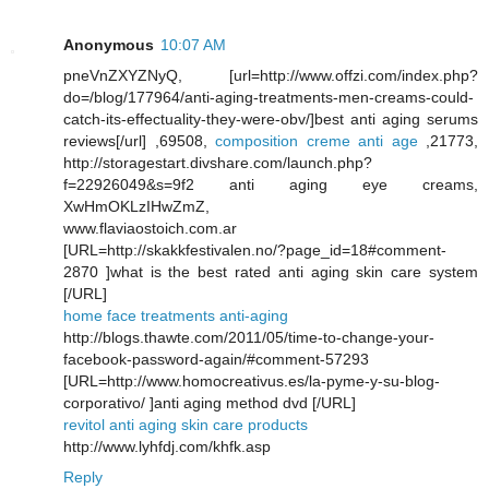
Anonymous
10:07 AM
pneVnZXYZNyQ, [url=http://www.offzi.com/index.php?
do=/blog/177964/anti-aging-treatments-men-creams-could-
catch-its-effectuality-they-were-obv/]best anti aging serums
reviews[/url] ,69508,
composition creme anti age
,21773,
http://storagestart.divshare.com/launch.php?
f=22926049&s=9f2 anti aging eye creams,
XwHmOKLzIHwZmZ,
www.flaviaostoich.com.ar
[URL=http://skakkfestivalen.no/?page_id=18#comment-
2870 ]what is the best rated anti aging skin care system
[/URL]
home face treatments anti-aging
http://blogs.thawte.com/2011/05/time-to-change-your-
facebook-password-again/#comment-57293
[URL=http://www.homocreativus.es/la-pyme-y-su-blog-
corporativo/ ]anti aging method dvd [/URL]
revitol anti aging skin care products
http://www.lyhfdj.com/khfk.asp
Reply