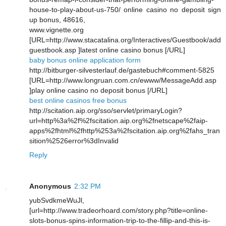
house-to-play-about-us-750/ online casino no deposit sign
up bonus, 48616,
www.vignette.org
[URL=http://www.stacatalina.org/Interactives/Guestbook/add
guestbook.asp ]latest online casino bonus [/URL]
baby bonus online application form
http://bitburger-silvesterlauf.de/gastebuch#comment-5825
[URL=http://www.longruan.com.cn/ewww/MessageAdd.asp
]play online casino no deposit bonus [/URL]
best online casinos free bonus
http://scitation.aip.org/sso/servlet/primaryLogin?
url=http%3a%2f%2fscitation.aip.org%2fnetscape%2faip-
apps%2fhtml%2fhttp%253a%2fscitation.aip.org%2fahs_tran
sition%2526error%3dInvalid
Reply
Anonymous
2:32 PM
yubSvdkmeWuJl,
[url=http://www.tradeorhoard.com/story.php?title=online-
slots-bonus-spins-information-trip-to-the-fillip-and-this-is-