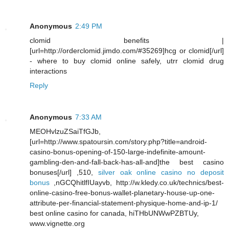
Anonymous
2:49 PM
clomid benefits |
[url=http://orderclomid.jimdo.com/#35269]hcg or clomid[/url]
- where to buy clomid online safely, utrr clomid drug
interactions
Reply
Anonymous
7:33 AM
MEOHvlzuZSaiTfGJb,
[url=http://www.spatoursin.com/story.php?title=android-
casino-bonus-opening-of-150-large-indefinite-amount-
gambling-den-and-fall-back-has-all-and]the best casino
bonuses[/url] ,510,
silver oak online casino no deposit
bonus
,nGCQhitlfIUayvb, http://w.kledy.co.uk/technics/best-
online-casino-free-bonus-wallet-planetary-house-up-one-
attribute-per-financial-statement-physique-home-and-ip-1/
best online casino for canada, hiTHbUNWwPZBTUy,
www.vignette.org