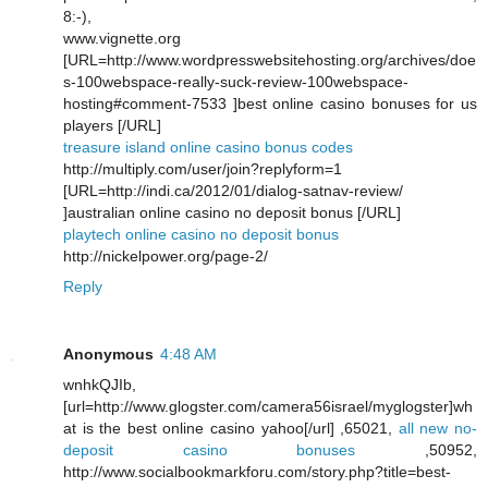
8:-),
www.vignette.org
[URL=http://www.wordpresswebsitehosting.org/archives/doe
s-100webspace-really-suck-review-100webspace-
hosting#comment-7533 ]best online casino bonuses for us
players [/URL]
treasure island online casino bonus codes
http://multiply.com/user/join?replyform=1
[URL=http://indi.ca/2012/01/dialog-satnav-review/
]australian online casino no deposit bonus [/URL]
playtech online casino no deposit bonus
http://nickelpower.org/page-2/
Reply
Anonymous
4:48 AM
wnhkQJIb,
[url=http://www.glogster.com/camera56israel/myglogster]wh
at is the best online casino yahoo[/url] ,65021,
all new no-
deposit casino bonuses
,50952,
http://www.socialbookmarkforu.com/story.php?title=best-