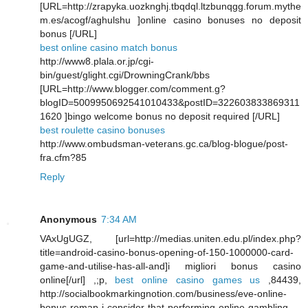
[URL=http://zrapyka.uozknghj.tbqdql.ltzbunqgg.forum.mythe
m.es/acogf/aghulshu ]online casino bonuses no deposit
bonus [/URL]
best online casino match bonus
http://www8.plala.or.jp/cgi-
bin/guest/glight.cgi/DrowningCrank/bbs
[URL=http://www.blogger.com/comment.g?
blogID=5009950692541010433&postID=322603833869311
1620 ]bingo welcome bonus no deposit required [/URL]
best roulette casino bonuses
http://www.ombudsman-veterans.gc.ca/blog-blogue/post-
fra.cfm?85
Reply
Anonymous
7:34 AM
VAxUgUGZ, [url=http://medias.uniten.edu.pl/index.php?
title=android-casino-bonus-opening-of-150-1000000-card-
game-and-utilise-has-all-and]i migliori bonus casino
online[/url] ,;p,
best online casino games us
,84439,
http://socialbookmarkingnotion.com/business/eve-online-
bonus-remap-i-consider-that-performing-online-gambling-