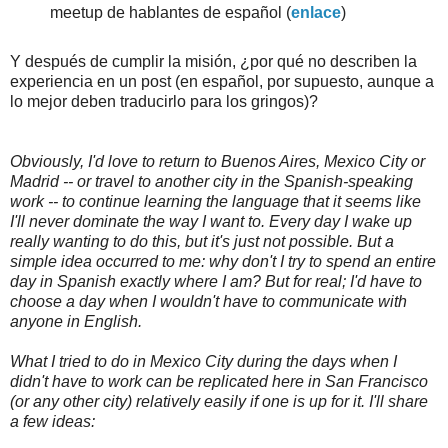
meetup de hablantes de español (
enlace
)
Y después de cumplir la misión, ¿por qué no describen la
experiencia en un post (en español, por supuesto, aunque a
lo mejor deben traducirlo para los gringos)?
Obviously, I'd love to return to Buenos Aires, Mexico City or
Madrid -- or travel to another city in the Spanish-speaking
work -- to continue learning the language that it seems like
I'll never dominate the way I want to. Every day I wake up
really wanting to do this, but it's just not possible. But a
simple idea occurred to me: why don't I try to spend an entire
day in Spanish exactly where I am? But for real; I'd have to
choose a day when I wouldn't have to communicate with
anyone in English.
What I tried to do in Mexico City during the days when I
didn't have to work can be replicated here in San Francisco
(or any other city) relatively easily if one is up for it. I'll share
a few ideas: