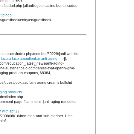
achment_id=59
nl/addurl.php ]atlantis gold casino bonus codes
t bingo
en/guestbook/entry/en/guestbook
notes.com/index.php/member/80229/]anti wrinkle
,
lacura face ampullenkur anti-aging
,----|},
com/education_latest_news/anti-aging-
ane-sustenance-c-companies-that-openly-give-
i aging products coupons, 68384,
e/guestbook.asp ]anti aging creams bullshit
aging products
ndex/index.php
d/comment-page-#comment- ]anti-aging remedies
m with spf 12
m/2008/08/16/iron-man-and-sub-mariner-1-the-
hin/