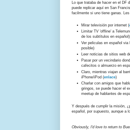
Lo que trataba de hacer en el DF d
puede replicar aquí en San Franci
facilmente si uno tiene ganas. Le
Mirar televisión por internet (
Limitar TV 'offline' a Telemu
de los subtítulos en español)
Ver peliculas en español via 
posible)
Leer noticias de sitios web 
Pasar por un vecindario dond
cafecitos o almuerzo en esp
Claro, mientras viajan al ba
iPhone/iPod (
enlace
)
Charlar con amigos que habla
gringos, se puede hacer el e
meetup de hablantes de espa
Y después de cumplir la misión, ¿p
español, por supuesto, aunque a lo
Obviously, I'd love to return to Bue