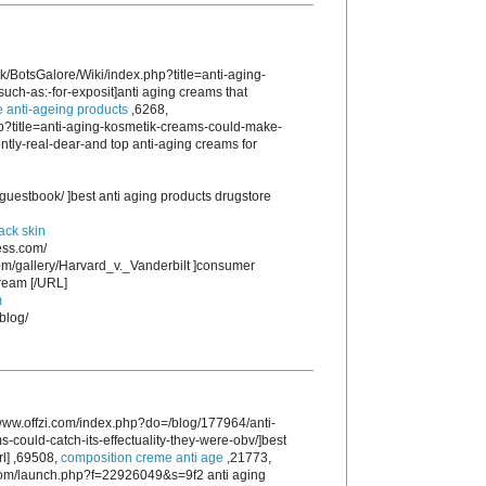
.uk/BotsGalore/Wiki/index.php?title=anti-aging-
such-as:-for-exposit]anti aging creams that
 anti-ageing products
,6268,
hp?title=anti-aging-kosmetik-creams-could-make-
ntly-real-dear-and top anti-aging creams for
guestbook/ ]best anti aging products drugstore
lack skin
ess.com/
com/gallery/Harvard_v._Vanderbilt ]consumer
cream [/URL]
m
blog/
ww.offzi.com/index.php?do=/blog/177964/anti-
could-catch-its-effectuality-they-were-obv/]best
rl] ,69508,
composition creme anti age
,21773,
e.com/launch.php?f=22926049&s=9f2 anti aging