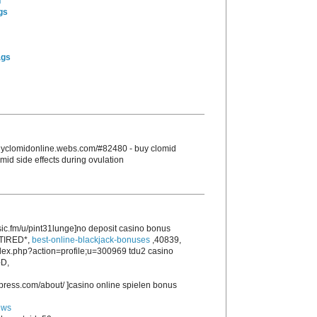
n
gs
ags
/buyclomidonline.webs.com/#82480 - buy clomid
omid side effects during ovulation
sic.fm/u/pint31lunge]no deposit casino bonus
,*TIRED*,
best-online-blackjack-bonuses
,40839,
ndex.php?action=profile;u=300969 tdu2 casino
-D,
press.com/about/ ]casino online spielen bonus
ews