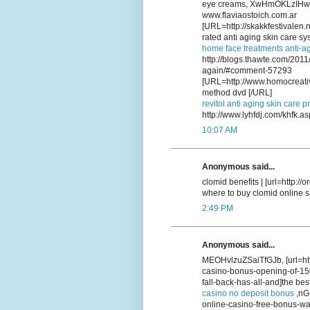
eye creams, XwHmOKLzIHw
www.flaviaostoich.com.ar
[URL=http://skakkfestivalen
rated anti aging skin care sy
home face treatments anti-a
http://blogs.thawte.com/201
again/#comment-57293
[URL=http://www.homocreativ
method dvd [/URL]
revitol anti aging skin care p
http://www.lyhfdj.com/khfk.as
10:07 AM
Anonymous said...
clomid benefits | [url=http:/
where to buy clomid online sa
2:49 PM
Anonymous said...
MEOHvlzuZSaiTfGJb, [url=htt
casino-bonus-opening-of-15
fall-back-has-all-and]the bes
casino no deposit bonus
,nGC
online-casino-free-bonus-wal