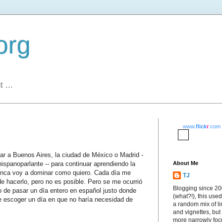
org
 ...
www.
flick
r
.com
r a Buenos Aires, la ciudad de México o Madrid -
hispanoparlante -- para continuar aprendiendo la
About Me
unca voy a dominar como quiero. Cada día me
TJ
 hacerlo, pero no es posible. Pero se me ocurrió
Blogging since 2
to de pasar un día entero en español justo donde
(what?!), this used
e escoger un día en que no haría necesidad de
a random mix of li
and vignettes, but
more narrowly fo