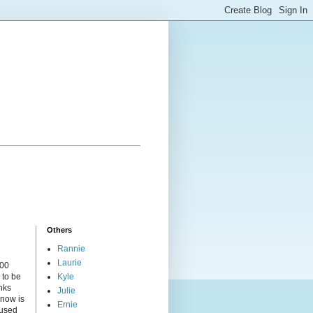
Others
Rannie
Laurie
000
 to be
Kyle
nks
Julie
 now is
Ernie
cused