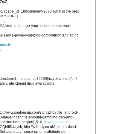
ZmZ,
.no/?page_id=18#comment-2870 ]what is the best
stem [/URL]
ging
1/05/time-to-change-your-facebook-password-
us.es/la-pyme-y-su-blog-corporativo/ ]anti aging
roducts
p
/orderclomid.jimdo.com/#35269]hcg or clomid[/url] -
fely, utrr clomid drug interactions
p://www.spatoursin.com/story.php?title=android-
0-large-indefinite-amount-gambling-den-and-
t casino bonuses[/url] ,510,
silver oak online
QhitlfIUayvb, http://w.kledy.co.uk/technics/best-
let-planetary-house-up-one-attribute-per-