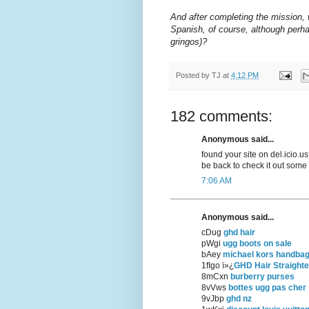
And after completing the mission, 
Spanish, of course, although perha
gringos)?
Posted by
TJ
at
4:12 PM
182 comments:
Anonymous said...
found your site on del.icio.us
be back to check it out some
7:06 AM
Anonymous said...
cDug
ghd hair
pWgi
ugg boots on sale
bAey
michael kors handba
1fIgo ï»¿
GHD Hair Straight
8mCxn
burberry purses
8vVws
bottes ugg pas cher
9vJbp
ghd nz