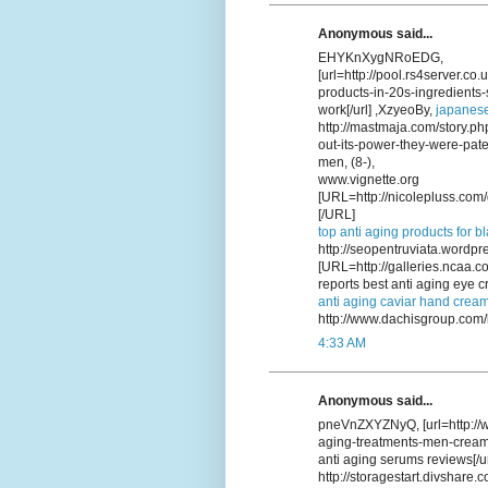
Anonymous said...
EHYKnXygNRoEDG,
[url=http://pool.rs4server.co
products-in-20s-ingredients-
work[/url] ,XzyeoBy,
japanese
http://mastmaja.com/story.p
out-its-power-they-were-pate
men, (8-),
www.vignette.org
[URL=http://nicolepluss.com/
[/URL]
top anti aging products for b
http://seopentruviata.wordpr
[URL=http://galleries.ncaa.
reports best anti aging eye 
anti aging caviar hand crea
http://www.dachisgroup.com/
4:33 AM
Anonymous said...
pneVnZXYZNyQ, [url=http://w
aging-treatments-men-creams-
anti aging serums reviews[/u
http://storagestart.divshar