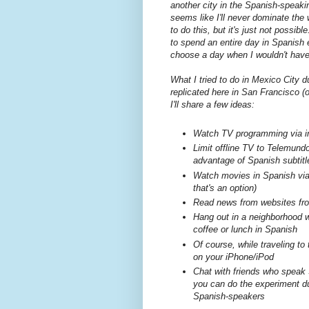
another city in the Spanish-speakin
seems like I'll never dominate the
to do this, but it's just not possib
to spend an entire day in Spanish e
choose a day when I wouldn't have
What I tried to do in Mexico City 
replicated here in San Francisco (or 
I'll share a few ideas:
Watch TV programming via in
Limit offline TV to Telemundo
advantage of Spanish subtitl
Watch movies in Spanish via 
that's an option)
Read news from websites fro
Hang out in a neighborhood wh
coffee or lunch in Spanish
Of course, while traveling to
on your iPhone/iPod
Chat with friends who speak S
you can do the experiment du
Spanish-speakers