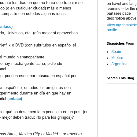
urante los días en que no tenía que trabajar se
on travel and lan
sco (o en cualquier ciudad) más o menos
learning -- for the
s comparto con ustedes algunas ideas:
part (see page
description above)
View my complete
enlace
)
profile
ndo, Univision, etc. (aún mejor si aprovechan
Dispatches From
Netflix o DVD (con subtítulos en español si
Spain
del mundo hispanoparlante
Mexico
e hay mucha gente latina, pidiendo
Argentina
anol
rrio, pueden escuchar música en español por
Search This Blog
n español o, si todos los amiguitos son
xperimento durante un día en que hay un
ñol (
enlace
)
or qué no describen la experiencia en un post (en
 mejor deben traducirlo para los gringos)?
nos Aires, Mexico City or Madrid -- or travel to