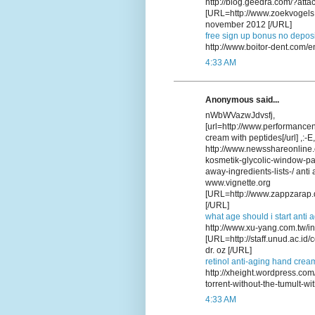
http://blog.geedra.com/?att
[URL=http://www.zoekvogels.
november 2012 [/URL]
free sign up bonus no deposi
http://www.boitor-dent.com/
4:33 AM
Anonymous said...
nWbWVazwJdvsfj,
[url=http://www.performance
cream with peptides[/url] ,:-E
http://www.newsshareonline.
kosmetik-glycolic-window-p
away-ingredients-lists-/ ant
www.vignette.org
[URL=http://www.zappzarap.d
[/URL]
what age should i start anti 
http://www.xu-yang.com.tw/i
[URL=http://staff.unud.ac.i
dr. oz [/URL]
retinol anti-aging hand crea
http://xheight.wordpress.co
torrent-without-the-tumult-wit
4:33 AM