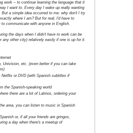
g work -- to continue learning the language that it
 way I want to. Every day I wake up really wanting
le. But a simple idea occurred to me: why don't I try
xactly where I am? But for real; I'd have to
 to communicate with anyone in English.
during the days when I didn't have to work can be
any other city) relatively easily if one is up for it.
ternet
, Univision, etc. (even better if you can take
es)
Netflix or DVD (with Spanish subtitles if
m the Spanish-speaking world
ere there are a lot of Latinos, ordering your
 the area, you can listen to music in Spanish
panish or, if all your friends are gringos,
ring a day when there's a meetup of