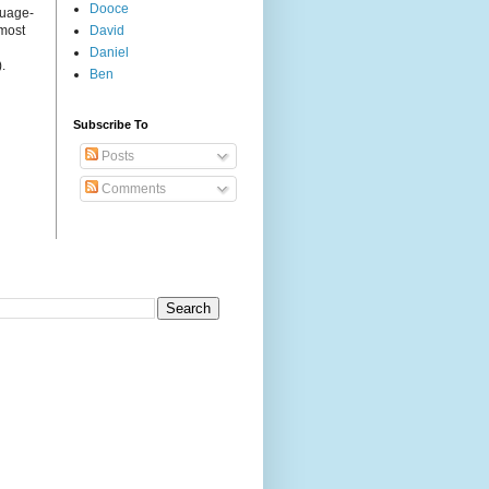
Dooce
guage-
 most
David
Daniel
.
Ben
Subscribe To
Posts
Comments