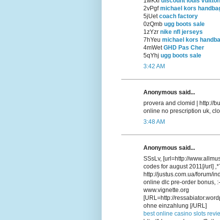
1wKxi
discount louis vuitto
2vPgf
michael kors handba
5jUet
coach factory
0zQmb
ugg boots sale
1zYzr
nike nfl jerseys
7hYeu
michael kors handb
4mWet
GHD Pas Cher
5qYhj
ugg boots sale
3:42 AM
Anonymous said...
provera and clomid | http:/
online no prescription uk, cl
3:48 AM
Anonymous said...
SSsLv, [url=http://www.allmu
codes for august 2011[/url] 
http://justus.com.ua/forum/i
online dlc pre-order bonus, :
www.vignette.org
[URL=http://ressabiator.word
ohne einzahlung [/URL]
best online casino slots revi