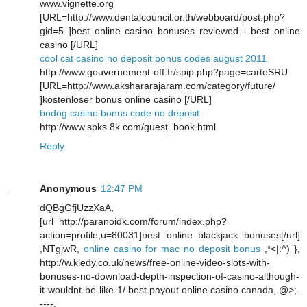
www.vignette.org
[URL=http://www.dentalcouncil.or.th/webboard/post.php?
gid=5 ]best online casino bonuses reviewed - best online
casino [/URL]
cool cat casino no deposit bonus codes august 2011
http://www.gouvernement-off.fr/spip.php?page=carteSRU
[URL=http://www.akshararajaram.com/category/future/
]kostenloser bonus online casino [/URL]
bodog casino bonus code no deposit
http://www.spks.8k.com/guest_book.html
Reply
Anonymous
12:47 PM
dQBgGfjUzzXaA,
[url=http://paranoidk.com/forum/index.php?
action=profile;u=80031]best online blackjack bonuses[/url]
,NTgjwR,
online casino for mac no deposit bonus
,*<|:^) },
http://w.kledy.co.uk/news/free-online-video-slots-with-
bonuses-no-download-depth-inspection-of-casino-although-
it-wouldnt-be-like-1/ best payout online casino canada, @>;-
----,