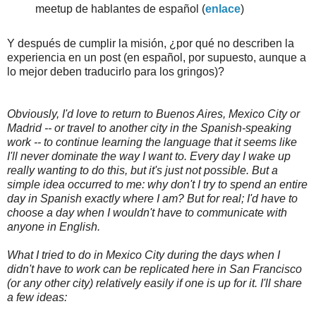
meetup de hablantes de español (
enlace
)
Y después de cumplir la misión, ¿por qué no describen la
experiencia en un post (en español, por supuesto, aunque a
lo mejor deben traducirlo para los gringos)?
Obviously, I'd love to return to Buenos Aires, Mexico City or
Madrid -- or travel to another city in the Spanish-speaking
work -- to continue learning the language that it seems like
I'll never dominate the way I want to. Every day I wake up
really wanting to do this, but it's just not possible. But a
simple idea occurred to me: why don't I try to spend an entire
day in Spanish exactly where I am? But for real; I'd have to
choose a day when I wouldn't have to communicate with
anyone in English.
What I tried to do in Mexico City during the days when I
didn't have to work can be replicated here in San Francisco
(or any other city) relatively easily if one is up for it. I'll share
a few ideas: