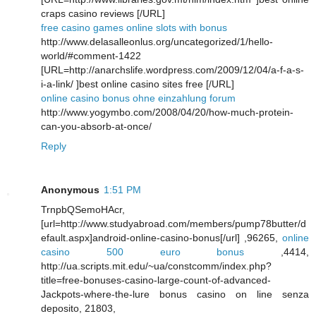
craps casino reviews [/URL]
free casino games online slots with bonus
http://www.delasalleonlus.org/uncategorized/1/hello-
world/#comment-1422
[URL=http://anarchslife.wordpress.com/2009/12/04/a-f-a-s-
i-a-link/ ]best online casino sites free [/URL]
online casino bonus ohne einzahlung forum
http://www.yogymbo.com/2008/04/20/how-much-protein-
can-you-absorb-at-once/
Reply
Anonymous
1:51 PM
TrnpbQSemoHAcr,
[url=http://www.studyabroad.com/members/pump78butter/d
efault.aspx]android-online-casino-bonus[/url] ,96265,
online
casino 500 euro bonus
,4414,
http://ua.scripts.mit.edu/~ua/constcomm/index.php?
title=free-bonuses-casino-large-count-of-advanced-
Jackpots-where-the-lure bonus casino on line senza
deposito, 21803,