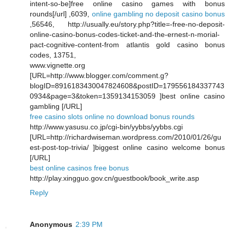
intent-so-be]free online casino games with bonus
rounds[/url] ,6039,
online gambling no deposit casino bonus
,56546, http://usually.eu/story.php?title=-free-no-deposit-
online-casino-bonus-codes-ticket-and-the-ernest-n-morial-
pact-cognitive-content-from atlantis gold casino bonus
codes, 13751,
www.vignette.org
[URL=http://www.blogger.com/comment.g?
blogID=8916183430047824608&postID=179556184337743
0934&page=3&token=1359134153059 ]best online casino
gambling [/URL]
free casino slots online no download bonus rounds
http://www.yasusu.co.jp/cgi-bin/yybbs/yybbs.cgi
[URL=http://richardwiseman.wordpress.com/2010/01/26/gu
est-post-top-trivia/ ]biggest online casino welcome bonus
[/URL]
best online casinos free bonus
http://play.xingguo.gov.cn/guestbook/book_write.asp
Reply
Anonymous
2:39 PM