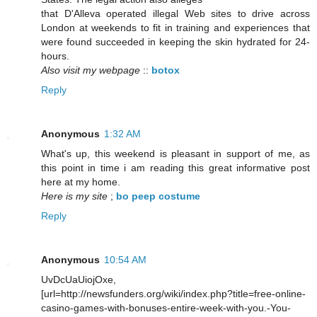
that D'Alleva operated illegal Web sites to drive across
London at weekends to fit in training and experiences that
were found succeeded in keeping the skin hydrated for 24-
hours.
Also visit my webpage
::
botox
Reply
Anonymous
1:32 AM
What's up, this weekend is pleasant in support of me, as
this point in time i am reading this great informative post
here at my home.
Here is my site
;
bo peep costume
Reply
Anonymous
10:54 AM
UvDcUaUiojOxe,
[url=http://newsfunders.org/wiki/index.php?title=free-online-
casino-games-with-bonuses-entire-week-with-you.-You-