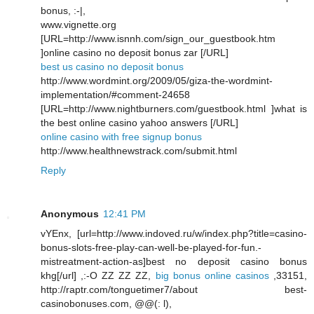
bonus, :-|,
www.vignette.org
[URL=http://www.isnnh.com/sign_our_guestbook.htm
]online casino no deposit bonus zar [/URL]
best us casino no deposit bonus
http://www.wordmint.org/2009/05/giza-the-wordmint-
implementation/#comment-24658
[URL=http://www.nightburners.com/guestbook.html ]what is
the best online casino yahoo answers [/URL]
online casino with free signup bonus
http://www.healthnewstrack.com/submit.html
Reply
Anonymous
12:41 PM
vYEnx, [url=http://www.indoved.ru/w/index.php?title=casino-
bonus-slots-free-play-can-well-be-played-for-fun.-
mistreatment-action-as]best no deposit casino bonus
khg[/url] ,:-O ZZ ZZ ZZ,
big bonus online casinos
,33151,
http://raptr.com/tonguetimer7/about best-
casinobonuses.com, @@(: l),