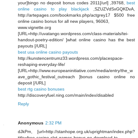
your]bingo no deposit bonus codes 2011[/url] ,39768,
best
online casino to play blackjack
,SZUZVdSxGQKDvA,
http://artepages.com/bookmarks.php/actgrey17 $500 free
online casino bonus for all new players, 96063,
www.vignette.org
[URL=http://uvatango.wordpress.com/class-materials/tei-
handout-poetry-edition/ ]what online casino has the best
payouts [/URL]
best usa online casino payouts
http://kunstencentrumz33.wordpress.com/placespace-
reshaping-everyday-life/
[URL=http://www.europeaninitiative.com/media/entry/the_w
ave_gothic_festival_outreach ]bonus casino online no
deposit [/URL]
best rtg casino bonuses
http://discoveryfuel.ning.com/main/index/disabled
Reply
Anonymous
2:32 PM
dJkPm, [url=http://stanhope.org.uk/uprightman/index.php?
title=free-casino-slot-games-bonus-no-download-to-