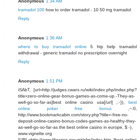
Anonymous
1:34 AM
tramadol 100
how to order tramadol - 10 50 mg tramadol
Reply
Anonymous
1:36 AM
where to buy tramadol online
5 htp help tramadol
withdrawal - generic tramadol no prescription overnight
Reply
Anonymous
1:51 PM
iSAbT, [url=http://judges.cwars.ru/wiki/index.php/index.php?
title=zero-online-gear-bonus-games-as-come-up.-They-as-
well-go-so-far-as]best online casino usa[/url] ,:-}),
best
online poker free bonus
,~:0,
http://www.bookmarkcabin.com/story.php?title=-free-no-
deposit-online-casino-bonus-codes-games-as-healthy-they-
as-well-go-so-far-as the best online casino in europe, $:-),
www.vignette.org
[URL=http://www.libraries.gov.mt/nlm/index.htm ]best online