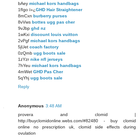
bAey
michael kors handbags
1fIgo ï»¿
GHD Hair Straightener
8mCxn
burberry purses
8vVws
bottes ugg pas cher
9vJbp
ghd nz
1wKxi
discount louis vuitton
2vPgf
michael kors handbags
5jUet
coach factory
0zQmb
ugg boots sale
1zYzr
nike nfl jerseys
7hYeu
michael kors handbags
4mWet
GHD Pas Cher
5qYhj
ugg boots sale
Reply
Anonymous
3:48 AM
provera and clomid |
http://buyclomidonline.webs.com/#82480 - buy clomid
online no prescription uk, clomid side effects during
ovulation