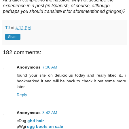
experience in a post (in Spanish, of course, although
perhaps you should translate it for aforementioned gringos)?
TJ
at
4:12 PM
Share
182 comments:
Anonymous
7:06 AM
found your site on del.icio.us today and really liked it.. i
bookmarked it and will be back to check it out some more
later
Reply
Anonymous
3:42 AM
cDug
ghd hair
pWgi
ugg boots on sale