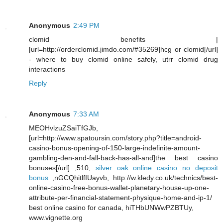
Anonymous
2:49 PM
clomid benefits |
[url=http://orderclomid.jimdo.com/#35269]hcg or clomid[/url]
- where to buy clomid online safely, utrr clomid drug
interactions
Reply
Anonymous
7:33 AM
MEOHvlzuZSaiTfGJb,
[url=http://www.spatoursin.com/story.php?title=android-
casino-bonus-opening-of-150-large-indefinite-amount-
gambling-den-and-fall-back-has-all-and]the best casino
bonuses[/url] ,510,
silver oak online casino no deposit
bonus
,nGCQhitlfIUayvb, http://w.kledy.co.uk/technics/best-
online-casino-free-bonus-wallet-planetary-house-up-one-
attribute-per-financial-statement-physique-home-and-ip-1/
best online casino for canada, hiTHbUNWwPZBTUy,
www.vignette.org