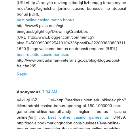
[URL=http://zrapyka.uozknghj.tbqdql.ltzbunqgg.forum.mythe
m.es/acogf/aghulshu ]online casino bonuses no deposit
bonus [/URL]
best online casino match bonus
http://www8.plala.or.jp/cgi-
bin/guest/glight.cgi/DrowningCrank/bbs
[URL=http://www.blogger.com/comment.g?
blogID=5009950692541010433&postID=322603833869311
1620 ]bingo welcome bonus no deposit required [/URL]
best roulette casino bonuses
http://www.ombudsman-veterans.gc.ca/blog-blogue/post-
fra.cfm?85
Reply
Anonymous
7:34 AM
VAxUgUGZ, [url=http://medias.uniten.edu.pl/index.php?
title=android-casino-bonus-opening-of-150-1000000-card-
game-and-utilise-has-all-and]i migliori bonus casino
online[/url] ,;p,
best online casino games us
,84439,
http://socialbookmarkingnotion.com/business/eve-online-
bonus-remap-i-consider-that-performing-online-gambling-