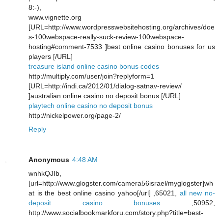
8:-),
www.vignette.org
[URL=http://www.wordpresswebsitehosting.org/archives/doe
s-100webspace-really-suck-review-100webspace-
hosting#comment-7533 ]best online casino bonuses for us
players [/URL]
treasure island online casino bonus codes
http://multiply.com/user/join?replyform=1
[URL=http://indi.ca/2012/01/dialog-satnav-review/
]australian online casino no deposit bonus [/URL]
playtech online casino no deposit bonus
http://nickelpower.org/page-2/
Reply
Anonymous
4:48 AM
wnhkQJIb,
[url=http://www.glogster.com/camera56israel/myglogster]wh
at is the best online casino yahoo[/url] ,65021,
all new no-
deposit casino bonuses
,50952,
http://www.socialbookmarkforu.com/story.php?title=best-