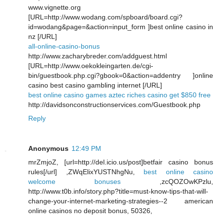
www.vignette.org
[URL=http://www.wodang.com/spboard/board.cgi?
id=wodang&page=&action=input_form ]best online casino in
nz [/URL]
all-online-casino-bonus
http://www.zacharybreder.com/addguest.html
[URL=http://www.oekokleingarten.de/cgi-
bin/guestbook.php.cgi?gbook=0&action=addentry ]online
casino best casino gambling internet [/URL]
best online casino games aztec riches casino get $850 free
http://davidsonconstructionservices.com/Guestbook.php
Reply
Anonymous
12:49 PM
mrZmjoZ, [url=http://del.icio.us/post]betfair casino bonus
rules[/url] ,ZWqElixYUSTNhgNu,
best online casino
welcome bonuses
,zcQOZOwKPzlu,
http://www.t0b.info/story.php?title=must-know-tips-that-will-
change-your-internet-marketing-strategies--2 american
online casinos no deposit bonus, 50326,