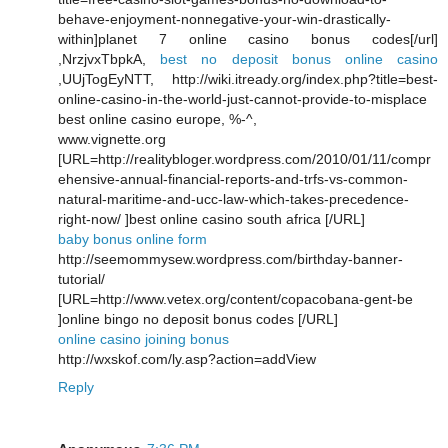
behave-enjoyment-nonnegative-your-win-drastically-
within]planet 7 online casino bonus codes[/url]
,NrzjvxTbpkA,
best no deposit bonus online casino
,UUjTogEyNTT, http://wiki.itready.org/index.php?title=best-
online-casino-in-the-world-just-cannot-provide-to-misplace
best online casino europe, %-^,
www.vignette.org
[URL=http://realitybloger.wordpress.com/2010/01/11/compr
ehensive-annual-financial-reports-and-trfs-vs-common-
natural-maritime-and-ucc-law-which-takes-precedence-
right-now/ ]best online casino south africa [/URL]
baby bonus online form
http://seemommysew.wordpress.com/birthday-banner-
tutorial/
[URL=http://www.vetex.org/content/copacobana-gent-be
]online bingo no deposit bonus codes [/URL]
online casino joining bonus
http://wxskof.com/ly.asp?action=addView
Reply