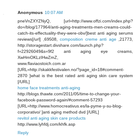
Anonymous
10:07 AM
pneVnZXYZNyQ, [url=http://www.offzi.com/index.php?
do=/blog/177964/anti-aging-treatments-men-creams-could-
catch-its-effectuality-they-were-obv/]best anti aging serums
reviews[/url] ,69508,
composition creme anti age
,21773,
http://storagestart.divshare.com/launch.php?
f=22926049&s=9f2 anti aging eye creams,
XwHmOKLzIHwZmZ,
www.flaviaostoich.com.ar
[URL=http://skakkfestivalen.no/?page_id=18#comment-
2870 ]what is the best rated anti aging skin care system
[/URL]
home face treatments anti-aging
http://blogs.thawte.com/2011/05/time-to-change-your-
facebook-password-again/#comment-57293
[URL=http://www.homocreativus.es/la-pyme-y-su-blog-
corporativo/ ]anti aging method dvd [/URL]
revitol anti aging skin care products
http://www.lyhfdj.com/khfk.asp
Reply