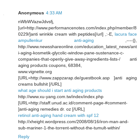
Anonymous
4:33 AM
nWbWVazwJdvsfj,
[url=http://www.performancenotes.com/index.php/member/8
0229/]anti wrinkle cream with peptides[/url] ,:-E,
lacura face
ampullenkur anti-aging
,----|},
http://www.newsshareonline.com/education_latest_news/ant
i-aging-kosmetik-glycolic-window-pane-sustenance-c-
companies-that-openly-give-away-ingredients-lists-/ anti
aging products coupons, 68384,
www.vignette.org
[URL=http://www.zappzarap.de/guestbook.asp ]anti aging
creams bullshit [/URL]
what age should i start anti aging products
http://www.xu-yang.com.tw/index/index.php
[URL=http://staff.unud.ac.id/comment-page-#comment-
]anti-aging remedies dr. oz [/URL]
retinol anti-aging hand cream with spf 12
http://xheight.wordpress.com/2008/08/16/iron-man-and-
sub-mariner-1-the-torrent-without-the-tumult-within/
Reply