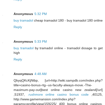
Anonymous
5:32 PM
buy tramadol
cheap tramadol 180 - buy tramadol 180 online
Reply
Anonymous
5:33 PM
buy tramadol
by tramadol online - tramadol dosage to get
high
Reply
Anonymous
4:48 AM
QbyqQKcKjNtbp, [url=http://wiki.sampdb.com/index.php?
title=casino-bonus-rtg--us-faculty-always-move.-The-
maximum-pay-out]best online casino new zealand[/url]
,51937,
.rushmore online casino bonus code
,40125,
http://www.gamemansion.com/index.php?
params=profile/view/159225/ 400 bonus online casinos,