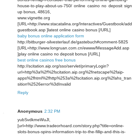
house-to-play-about-us-750/ online casino no deposit sign
up bonus, 48616,
www.vignette.org
[URL=http://www.stacatalina.org/Interactives/Guestbook/add
guestbook.asp ]latest online casino bonus [/URL]
baby bonus online application form
http://bitburger-silvesterlauf.de/gastebuch#comment-5825
[URL=http://www.longruan.com.cn/ewww/MessageAdd.asp
]play online casino no deposit bonus [/URL]
best online casinos free bonus
http://scitation.aip.org/sso/servlet/primaryLogin?
url=http%3a%2f%2fscitation.aip.org%2fnetscape%2faip-
apps%2fhtml%2fhttp%253a%2fscitation.aip.org%2fahs_tran
sition%2526error%3dInvalid
Reply
Anonymous
2:32 PM
yubSvdkmeWuJl,
[url=http://www.tradeorhoard.com/story.php?title=online-
slots-bonus-spins-information-trip-to-the-fillip-and-this-is-