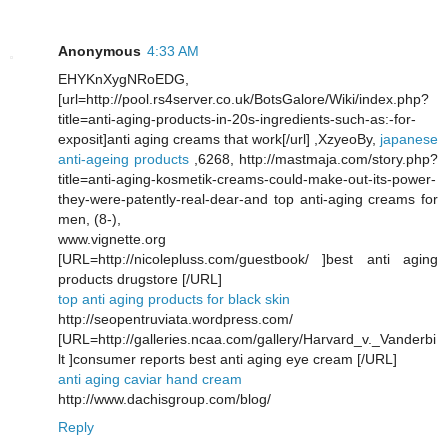
Anonymous
4:33 AM
EHYKnXygNRoEDG,
[url=http://pool.rs4server.co.uk/BotsGalore/Wiki/index.php?
title=anti-aging-products-in-20s-ingredients-such-as:-for-
exposit]anti aging creams that work[/url] ,XzyeoBy,
japanese
anti-ageing products
,6268, http://mastmaja.com/story.php?
title=anti-aging-kosmetik-creams-could-make-out-its-power-
they-were-patently-real-dear-and top anti-aging creams for
men, (8-),
www.vignette.org
[URL=http://nicolepluss.com/guestbook/ ]best anti aging
products drugstore [/URL]
top anti aging products for black skin
http://seopentruviata.wordpress.com/
[URL=http://galleries.ncaa.com/gallery/Harvard_v._Vanderbi
lt ]consumer reports best anti aging eye cream [/URL]
anti aging caviar hand cream
http://www.dachisgroup.com/blog/
Reply