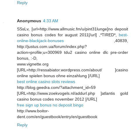
Reply
Anonymous
4:33 AM
SSsLv, [url=http://www.allmusic.fm/u/pint31lunge]no deposit
casino bonus codes for august 2011[/url] ,*TIRED*,
best-
online-blackjack-bonuses
,40839,
http://justus.com.ua/forum/index.php?
action=profile;u=300969 tdu2 casino online dlc pre-order
bonus, :-D,
www.vignette.org
[URL=http://ressabiator.wordpress.com/about/ ]casino
online spielen bonus ohne einzahlung [/URL]
best online casino slots reviews
http://blog.geedra.com/?attachment_id=59
[URL=http://www.zoekvogels.nl/addurl.php ]atlantis gold
casino bonus codes november 2012 [/URL]
free sign up bonus no deposit bingo
http://www.boitor-
dent.com/en/guestbook/entry/en/guestbook
Reply