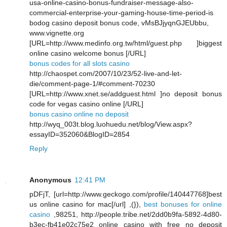
usa-online-casino-bonus-fundraiser-message-also-
commercial-enterprise-your-gaming-house-time-period-is
bodog casino deposit bonus code, vMsBJjyqnGJEUbbu,
www.vignette.org
[URL=http://www.medinfo.org.tw/html/guest.php ]biggest
online casino welcome bonus [/URL]
bonus codes for all slots casino
http://chaospet.com/2007/10/23/52-live-and-let-
die/comment-page-1/#comment-70230
[URL=http://www.xnet.se/addguest.html ]no deposit bonus
code for vegas casino online [/URL]
bonus casino online no deposit
http://wyq_003t.blog.luohuedu.net/blog/View.aspx?
essayID=352060&BlogID=2854
Reply
Anonymous
12:41 PM
pDFjT, [url=http://www.geckogo.com/profile/140447768]best
us online casino for mac[/url] ,(}),
best bonuses for online
casino
,98251, http://people.tribe.net/2dd0b9fa-5892-4d80-
b3ec-fb41e02c75e2 online casino with free no deposit