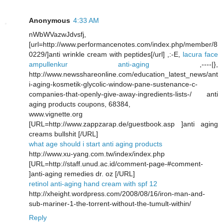
Anonymous
4:33 AM
nWbWVazwJdvsfj,
[url=http://www.performancenotes.com/index.php/member/8
0229/]anti wrinkle cream with peptides[/url] ,:-E,
lacura face
ampullenkur anti-aging
,----|},
http://www.newsshareonline.com/education_latest_news/ant
i-aging-kosmetik-glycolic-window-pane-sustenance-c-
companies-that-openly-give-away-ingredients-lists-/ anti
aging products coupons, 68384,
www.vignette.org
[URL=http://www.zappzarap.de/guestbook.asp ]anti aging
creams bullshit [/URL]
what age should i start anti aging products
http://www.xu-yang.com.tw/index/index.php
[URL=http://staff.unud.ac.id/comment-page-#comment-
]anti-aging remedies dr. oz [/URL]
retinol anti-aging hand cream with spf 12
http://xheight.wordpress.com/2008/08/16/iron-man-and-
sub-mariner-1-the-torrent-without-the-tumult-within/
Reply