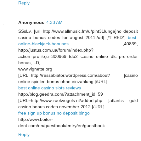
Reply
Anonymous
4:33 AM
SSsLv, [url=http://www.allmusic.fm/u/pint31lunge]no deposit
casino bonus codes for august 2011[/url] ,*TIRED*,
best-
online-blackjack-bonuses
,40839,
http://justus.com.ua/forum/index.php?
action=profile;u=300969 tdu2 casino online dlc pre-order
bonus, :-D,
www.vignette.org
[URL=http://ressabiator.wordpress.com/about/ ]casino
online spielen bonus ohne einzahlung [/URL]
best online casino slots reviews
http://blog.geedra.com/?attachment_id=59
[URL=http://www.zoekvogels.nl/addurl.php ]atlantis gold
casino bonus codes november 2012 [/URL]
free sign up bonus no deposit bingo
http://www.boitor-
dent.com/en/guestbook/entry/en/guestbook
Reply