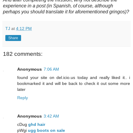
experience in a post (in Spanish, of course, although
perhaps you should translate it for aforementioned gringos)?
TJ
at
4:12 PM
Share
182 comments:
Anonymous
7:06 AM
found your site on del.icio.us today and really liked it.. i
bookmarked it and will be back to check it out some more
later
Reply
Anonymous
3:42 AM
cDug
ghd hair
pWgi
ugg boots on sale