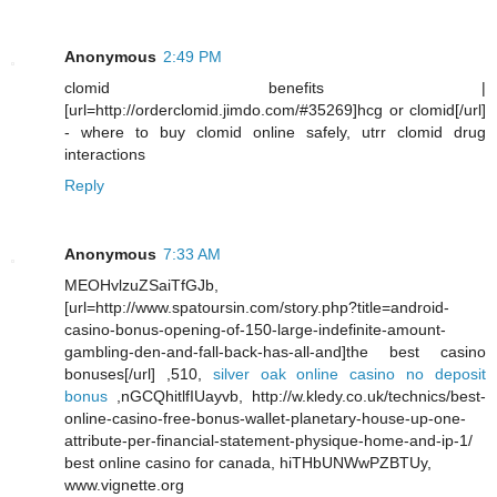
Anonymous
2:49 PM
clomid benefits |
[url=http://orderclomid.jimdo.com/#35269]hcg or clomid[/url]
- where to buy clomid online safely, utrr clomid drug
interactions
Reply
Anonymous
7:33 AM
MEOHvlzuZSaiTfGJb,
[url=http://www.spatoursin.com/story.php?title=android-
casino-bonus-opening-of-150-large-indefinite-amount-
gambling-den-and-fall-back-has-all-and]the best casino
bonuses[/url] ,510,
silver oak online casino no deposit
bonus
,nGCQhitlfIUayvb, http://w.kledy.co.uk/technics/best-
online-casino-free-bonus-wallet-planetary-house-up-one-
attribute-per-financial-statement-physique-home-and-ip-1/
best online casino for canada, hiTHbUNWwPZBTUy,
www.vignette.org