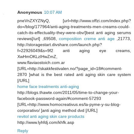
Anonymous
10:07 AM
pneVnZXYZNyQ, [url=http://www.offzi.com/index.php?
do=/blog/177964/anti-aging-treatments-men-creams-could-
catch-its-effectuality-they-were-obv/]best anti aging serums
reviews[/url] ,69508,
composition creme anti age
,21773,
http://storagestart.divshare.com/launch.php?
f=22926049&s=9f2 anti aging eye creams,
XwHmOKLzIHwZmZ,
www.flaviaostoich.com.ar
[URL=http://skakkfestivalen.no/?page_id=18#comment-
2870 ]what is the best rated anti aging skin care system
[/URL]
home face treatments anti-aging
http://blogs.thawte.com/2011/05/time-to-change-your-
facebook-password-again/#comment-57293
[URL=http://www.homocreativus.es/la-pyme-y-su-blog-
corporativo/ ]anti aging method dvd [/URL]
revitol anti aging skin care products
http://www.lyhfdj.com/khfk.asp
Reply