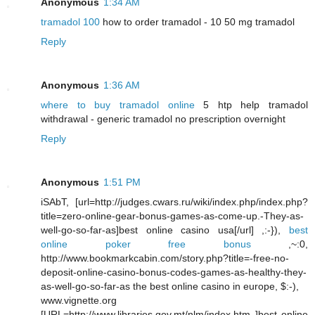
Anonymous
1:34 AM
tramadol 100
how to order tramadol - 10 50 mg tramadol
Reply
Anonymous
1:36 AM
where to buy tramadol online
5 htp help tramadol
withdrawal - generic tramadol no prescription overnight
Reply
Anonymous
1:51 PM
iSAbT, [url=http://judges.cwars.ru/wiki/index.php/index.php?
title=zero-online-gear-bonus-games-as-come-up.-They-as-
well-go-so-far-as]best online casino usa[/url] ,:-}),
best
online poker free bonus
,~:0,
http://www.bookmarkcabin.com/story.php?title=-free-no-
deposit-online-casino-bonus-codes-games-as-healthy-they-
as-well-go-so-far-as the best online casino in europe, $:-),
www.vignette.org
[URL=http://www.libraries.gov.mt/nlm/index.htm ]best online