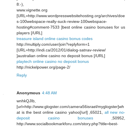
8:-),
www.vignette.org
[URL=http://www.wordpresswebsitehosting.org/archives/doe
s-100webspace-really-suck-review-100webspace-
hosting#comment-7533 ]best online casino bonuses for us
players [/URL]
treasure island online casino bonus codes
http://multiply.com/user/join?replyform=1
[URL=http://indi.ca/2012/01/dialog-satnav-review/
]australian online casino no deposit bonus [/URL]
playtech online casino no deposit bonus
http://nickelpower.org/page-2/
Reply
Anonymous
4:48 AM
wnhkQJIb,
[url=http://www.glogster.com/camera56israel/myglogster]wh
at is the best online casino yahoo[/url] ,65021,
all new no-
deposit casino bonuses
,50952,
http://www.socialbookmarkforu.com/story.php?title=best-