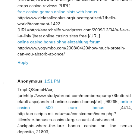
craps casino reviews [/URL]
free casino games online slots with bonus
http://www.delasalleonlus.org/uncategorized/1/hello-
world/#comment-1422
[URL=http://anarchslife.wordpress.com/2009/12/04/a-f-a-s-
i-a-link/ ]best online casino sites free [/URL]
online casino bonus ohne einzahlung forum
http://www.yogymbo.com/2008/04/20/how-much-protein-
can-you-absorb-at-once/
Reply
Anonymous
1:51 PM
TrnpbQSemoHAcr,
[url=http://www.studyabroad.com/members/pump78butter/d
efault.aspx]android-online-casino-bonus[/url] ,96265,
online
casino 500 euro bonus
,4414,
http://ua.scripts.mit.edu/~ua/constcomm/index.php?
title=free-bonuses-casino-large-count-of-advanced-
Jackpots-where-the-lure bonus casino on line senza
deposito, 21803,