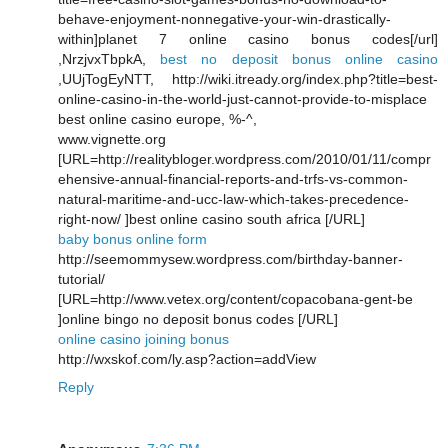
behave-enjoyment-nonnegative-your-win-drastically-
within]planet 7 online casino bonus codes[/url]
,NrzjvxTbpkA,
best no deposit bonus online casino
,UUjTogEyNTT, http://wiki.itready.org/index.php?title=best-
online-casino-in-the-world-just-cannot-provide-to-misplace
best online casino europe, %-^,
www.vignette.org
[URL=http://realitybloger.wordpress.com/2010/01/11/compr
ehensive-annual-financial-reports-and-trfs-vs-common-
natural-maritime-and-ucc-law-which-takes-precedence-
right-now/ ]best online casino south africa [/URL]
baby bonus online form
http://seemommysew.wordpress.com/birthday-banner-
tutorial/
[URL=http://www.vetex.org/content/copacobana-gent-be
]online bingo no deposit bonus codes [/URL]
online casino joining bonus
http://wxskof.com/ly.asp?action=addView
Reply