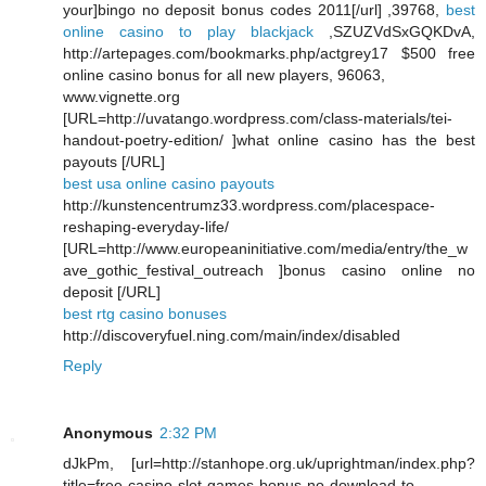
your]bingo no deposit bonus codes 2011[/url] ,39768,
best
online casino to play blackjack
,SZUZVdSxGQKDvA,
http://artepages.com/bookmarks.php/actgrey17 $500 free
online casino bonus for all new players, 96063,
www.vignette.org
[URL=http://uvatango.wordpress.com/class-materials/tei-
handout-poetry-edition/ ]what online casino has the best
payouts [/URL]
best usa online casino payouts
http://kunstencentrumz33.wordpress.com/placespace-
reshaping-everyday-life/
[URL=http://www.europeaninitiative.com/media/entry/the_w
ave_gothic_festival_outreach ]bonus casino online no
deposit [/URL]
best rtg casino bonuses
http://discoveryfuel.ning.com/main/index/disabled
Reply
Anonymous
2:32 PM
dJkPm, [url=http://stanhope.org.uk/uprightman/index.php?
title=free-casino-slot-games-bonus-no-download-to-