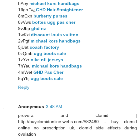
bAey
michael kors handbags
1fIgo ï»¿
GHD Hair Straightener
8mCxn
burberry purses
8vVws
bottes ugg pas cher
9vJbp
ghd nz
1wKxi
discount louis vuitton
2vPgf
michael kors handbags
5jUet
coach factory
0zQmb
ugg boots sale
1zYzr
nike nfl jerseys
7hYeu
michael kors handbags
4mWet
GHD Pas Cher
5qYhj
ugg boots sale
Reply
Anonymous
3:48 AM
provera and clomid |
http://buyclomidonline.webs.com/#82480 - buy clomid
online no prescription uk, clomid side effects during
ovulation