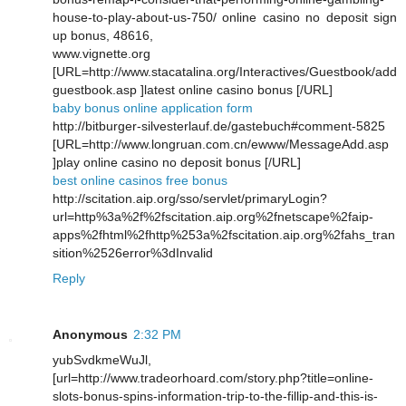
house-to-play-about-us-750/ online casino no deposit sign
up bonus, 48616,
www.vignette.org
[URL=http://www.stacatalina.org/Interactives/Guestbook/add
guestbook.asp ]latest online casino bonus [/URL]
baby bonus online application form
http://bitburger-silvesterlauf.de/gastebuch#comment-5825
[URL=http://www.longruan.com.cn/ewww/MessageAdd.asp
]play online casino no deposit bonus [/URL]
best online casinos free bonus
http://scitation.aip.org/sso/servlet/primaryLogin?
url=http%3a%2f%2fscitation.aip.org%2fnetscape%2faip-
apps%2fhtml%2fhttp%253a%2fscitation.aip.org%2fahs_tran
sition%2526error%3dInvalid
Reply
Anonymous
2:32 PM
yubSvdkmeWuJl,
[url=http://www.tradeorhoard.com/story.php?title=online-
slots-bonus-spins-information-trip-to-the-fillip-and-this-is-