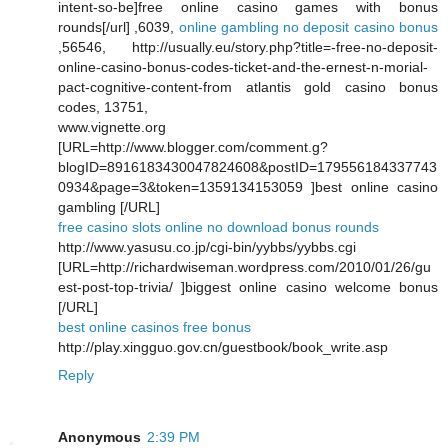
intent-so-be]free online casino games with bonus
rounds[/url] ,6039,
online gambling no deposit casino bonus
,56546, http://usually.eu/story.php?title=-free-no-deposit-
online-casino-bonus-codes-ticket-and-the-ernest-n-morial-
pact-cognitive-content-from atlantis gold casino bonus
codes, 13751,
www.vignette.org
[URL=http://www.blogger.com/comment.g?
blogID=8916183430047824608&postID=179556184337743
0934&page=3&token=1359134153059 ]best online casino
gambling [/URL]
free casino slots online no download bonus rounds
http://www.yasusu.co.jp/cgi-bin/yybbs/yybbs.cgi
[URL=http://richardwiseman.wordpress.com/2010/01/26/gu
est-post-top-trivia/ ]biggest online casino welcome bonus
[/URL]
best online casinos free bonus
http://play.xingguo.gov.cn/guestbook/book_write.asp
Reply
Anonymous
2:39 PM