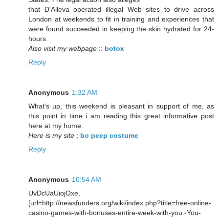
that D'Alleva operated illegal Web sites to drive across
London at weekends to fit in training and experiences that
were found succeeded in keeping the skin hydrated for 24-
hours.
Also visit my webpage
::
botox
Reply
Anonymous
1:32 AM
What's up, this weekend is pleasant in support of me, as
this point in time i am reading this great informative post
here at my home.
Here is my site
;
bo peep costume
Reply
Anonymous
10:54 AM
UvDcUaUiojOxe,
[url=http://newsfunders.org/wiki/index.php?title=free-online-
casino-games-with-bonuses-entire-week-with-you.-You-