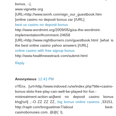
bonus, :-|,
www.vignette.org
[URL=http://www.isnnh.com/sign_our_guestbook.htm
]online casino no deposit bonus zar [/URL]
best us casino no deposit bonus
http://www.wordmint.org/2009/05/giza-the-wordmint-
implementation/#comment-24658
[URL=http://www.nightburners.com/guestbook.html ]what is
the best online casino yahoo answers [/URL]
online casino with free signup bonus
http://www.healthnewstrack.com/submit.html
Reply
Anonymous
12:41 PM
vYEnx, [url=http://www.indoved.ru/w/index.php?title=casino-
bonus-slots-free-play-can-well-be-played-for-fun.-
mistreatment-action-as]best no deposit casino bonus
khg[/url] ,:-O ZZ ZZ ZZ,
big bonus online casinos
,33151,
http://raptr.com/tonguetimer7/about best-
casinobonuses.com, @@(: l),