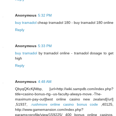
Anonymous
5:32 PM
buy tramadol
cheap tramadol 180 - buy tramadol 180 online
Reply
Anonymous
5:33 PM
buy tramadol
by tramadol online - tramadol dosage to get
high
Reply
Anonymous
4:48 AM
QbyqQKcKjNtbp, [url=http://wiki.sampdb.com/index.php?
title=casino-bonus-rtg--us-faculty-always-move.-The-
maximum-pay-out]best online casino new zealand[/url]
,51937,
.rushmore online casino bonus code
,40125,
http://www.gamemansion.com/index.php?
params=profile/view/159225/ 400 bonus online casinos,