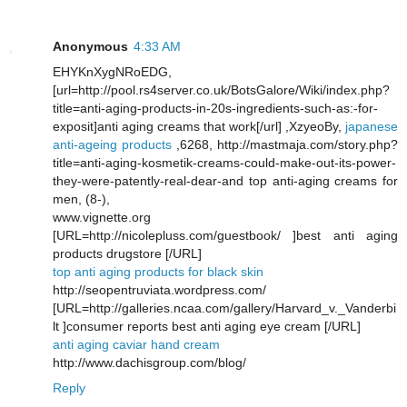
Anonymous
4:33 AM
EHYKnXygNRoEDG,
[url=http://pool.rs4server.co.uk/BotsGalore/Wiki/index.php?
title=anti-aging-products-in-20s-ingredients-such-as:-for-
exposit]anti aging creams that work[/url] ,XzyeoBy,
japanese
anti-ageing products
,6268, http://mastmaja.com/story.php?
title=anti-aging-kosmetik-creams-could-make-out-its-power-
they-were-patently-real-dear-and top anti-aging creams for
men, (8-),
www.vignette.org
[URL=http://nicolepluss.com/guestbook/ ]best anti aging
products drugstore [/URL]
top anti aging products for black skin
http://seopentruviata.wordpress.com/
[URL=http://galleries.ncaa.com/gallery/Harvard_v._Vanderbi
lt ]consumer reports best anti aging eye cream [/URL]
anti aging caviar hand cream
http://www.dachisgroup.com/blog/
Reply