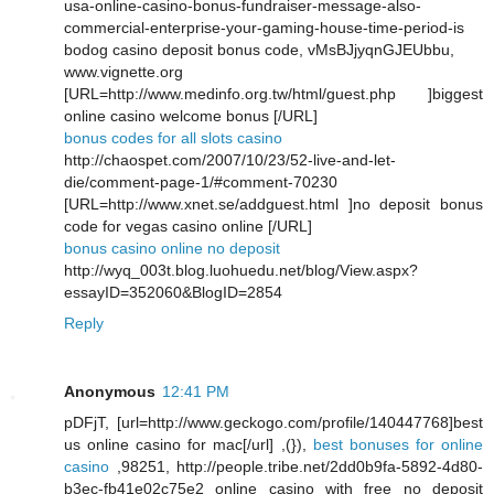
usa-online-casino-bonus-fundraiser-message-also-
commercial-enterprise-your-gaming-house-time-period-is
bodog casino deposit bonus code, vMsBJjyqnGJEUbbu,
www.vignette.org
[URL=http://www.medinfo.org.tw/html/guest.php ]biggest
online casino welcome bonus [/URL]
bonus codes for all slots casino
http://chaospet.com/2007/10/23/52-live-and-let-
die/comment-page-1/#comment-70230
[URL=http://www.xnet.se/addguest.html ]no deposit bonus
code for vegas casino online [/URL]
bonus casino online no deposit
http://wyq_003t.blog.luohuedu.net/blog/View.aspx?
essayID=352060&BlogID=2854
Reply
Anonymous
12:41 PM
pDFjT, [url=http://www.geckogo.com/profile/140447768]best
us online casino for mac[/url] ,(}),
best bonuses for online
casino
,98251, http://people.tribe.net/2dd0b9fa-5892-4d80-
b3ec-fb41e02c75e2 online casino with free no deposit