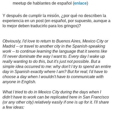
meetup de hablantes de español (
enlace
)
Y después de cumplir la misión, ¿por qué no describen la
experiencia en un post (en español, por supuesto, aunque a
lo mejor deben traducirlo para los gringos)?
Obviously, I'd love to return to Buenos Aires, Mexico City or
Madrid -- or travel to another city in the Spanish-speaking
work -- to continue learning the language that it seems like
I'll never dominate the way I want to. Every day I wake up
really wanting to do this, but it's just not possible. But a
simple idea occurred to me: why don't I try to spend an entire
day in Spanish exactly where I am? But for real; I'd have to
choose a day when I wouldn't have to communicate with
anyone in English.
What I tried to do in Mexico City during the days when I
didn't have to work can be replicated here in San Francisco
(or any other city) relatively easily if one is up for it. I'll share
a few ideas: