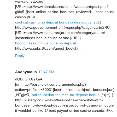
www.vignette.org
[URL=http://www.dentalcouncil.or.th/webboard/post.php?
gid=5 ]best online casino bonuses reviewed - best online
casino [/URL]
cool cat casino no deposit bonus codes august 2011
http://www.gouvernement-off.fr/spip.php?page=carteSRU
[URL=http://www.akshararajaram.com/category/future/
]kostenloser bonus online casino [/URL]
bodog casino bonus code no deposit
http://www.spks.8k.com/guest_book.html
Reply
Anonymous
12:47 PM
dQBgGfjUzzXaA,
[url=http://paranoidk.com/forum/index.php?
action=profile;u=80031]best online blackjack bonuses[/url]
,NTgjwR,
online casino for mac no deposit bonus
,*<|:^) },
http://w.kledy.co.uk/news/free-online-video-slots-with-
bonuses-no-download-depth-inspection-of-casino-although-
it-wouldnt-be-like-1/ best payout online casino canada, @>;-
----,