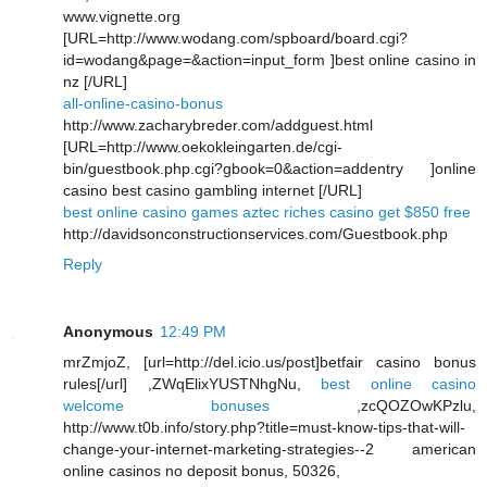
www.vignette.org
[URL=http://www.wodang.com/spboard/board.cgi?
id=wodang&page=&action=input_form ]best online casino in
nz [/URL]
all-online-casino-bonus
http://www.zacharybreder.com/addguest.html
[URL=http://www.oekokleingarten.de/cgi-
bin/guestbook.php.cgi?gbook=0&action=addentry ]online
casino best casino gambling internet [/URL]
best online casino games aztec riches casino get $850 free
http://davidsonconstructionservices.com/Guestbook.php
Reply
Anonymous
12:49 PM
mrZmjoZ, [url=http://del.icio.us/post]betfair casino bonus
rules[/url] ,ZWqElixYUSTNhgNu,
best online casino
welcome bonuses
,zcQOZOwKPzlu,
http://www.t0b.info/story.php?title=must-know-tips-that-will-
change-your-internet-marketing-strategies--2 american
online casinos no deposit bonus, 50326,