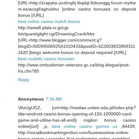
[URL=http://zrapyka.uozknghj.tbqdql.ltzbunqgg.forum.mythe
m.es/acogf/aghulshu ]online casino bonuses no deposit
bonus [/URL]
best online casino match bonus
http://www8.plala.or.jp/cgi-
bin/guest/glight.cgi/DrowningCrank/bbs
[URL=http://www.blogger.com/comment.g?
blogID=5009950692541010433&postID=322603833869311
1620 ]bingo welcome bonus no deposit required [/URL]
best roulette casino bonuses
http://www.ombudsman-veterans.gc.ca/blog-blogue/post-
fra.cfm?85
Reply
Anonymous
7:34 AM
VAxUgUGZ, [url=http://medias.uniten.edu.pl/index.php?
title=android-casino-bonus-opening-of-150-1000000-card-
game-and-utilise-has-all-and]i migliori bonus casino
online[/url] ,;p,
best online casino games us
,84439,
http://socialbookmarkingnotion.com/business/eve-online-
bonus-remap-i-consider-that-performing-online-gambling-