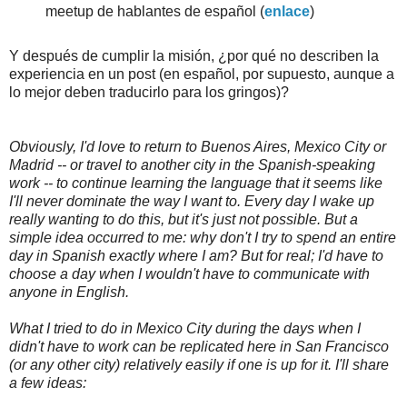
meetup de hablantes de español (
enlace
)
Y después de cumplir la misión, ¿por qué no describen la
experiencia en un post (en español, por supuesto, aunque a
lo mejor deben traducirlo para los gringos)?
Obviously, I'd love to return to Buenos Aires, Mexico City or
Madrid -- or travel to another city in the Spanish-speaking
work -- to continue learning the language that it seems like
I'll never dominate the way I want to. Every day I wake up
really wanting to do this, but it's just not possible. But a
simple idea occurred to me: why don't I try to spend an entire
day in Spanish exactly where I am? But for real; I'd have to
choose a day when I wouldn't have to communicate with
anyone in English.
What I tried to do in Mexico City during the days when I
didn't have to work can be replicated here in San Francisco
(or any other city) relatively easily if one is up for it. I'll share
a few ideas: