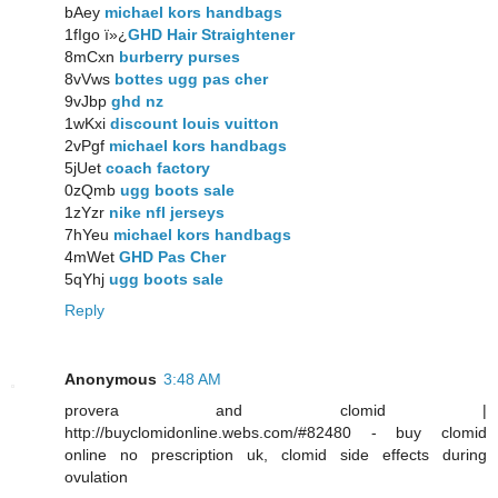
bAey
michael kors handbags
1fIgo ï»¿
GHD Hair Straightener
8mCxn
burberry purses
8vVws
bottes ugg pas cher
9vJbp
ghd nz
1wKxi
discount louis vuitton
2vPgf
michael kors handbags
5jUet
coach factory
0zQmb
ugg boots sale
1zYzr
nike nfl jerseys
7hYeu
michael kors handbags
4mWet
GHD Pas Cher
5qYhj
ugg boots sale
Reply
Anonymous
3:48 AM
provera and clomid |
http://buyclomidonline.webs.com/#82480 - buy clomid
online no prescription uk, clomid side effects during
ovulation