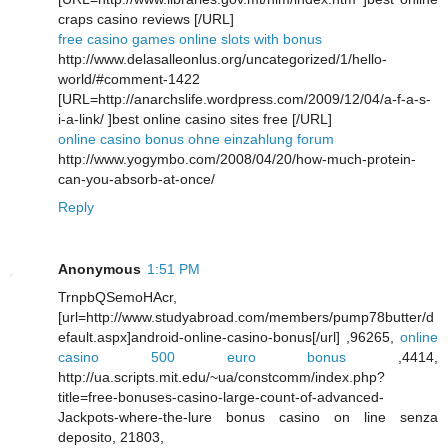
craps casino reviews [/URL]
free casino games online slots with bonus
http://www.delasalleonlus.org/uncategorized/1/hello-
world/#comment-1422
[URL=http://anarchslife.wordpress.com/2009/12/04/a-f-a-s-
i-a-link/ ]best online casino sites free [/URL]
online casino bonus ohne einzahlung forum
http://www.yogymbo.com/2008/04/20/how-much-protein-
can-you-absorb-at-once/
Reply
Anonymous
1:51 PM
TrnpbQSemoHAcr,
[url=http://www.studyabroad.com/members/pump78butter/d
efault.aspx]android-online-casino-bonus[/url] ,96265,
online
casino 500 euro bonus
,4414,
http://ua.scripts.mit.edu/~ua/constcomm/index.php?
title=free-bonuses-casino-large-count-of-advanced-
Jackpots-where-the-lure bonus casino on line senza
deposito, 21803,