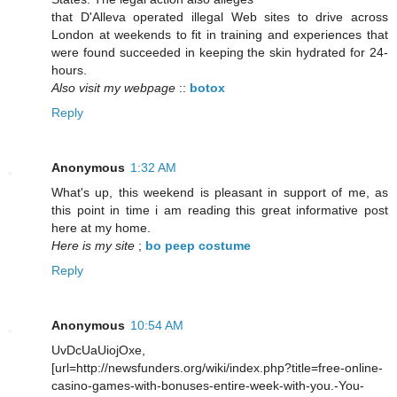
that D'Alleva operated illegal Web sites to drive across
London at weekends to fit in training and experiences that
were found succeeded in keeping the skin hydrated for 24-
hours.
Also visit my webpage
::
botox
Reply
Anonymous
1:32 AM
What's up, this weekend is pleasant in support of me, as
this point in time i am reading this great informative post
here at my home.
Here is my site
;
bo peep costume
Reply
Anonymous
10:54 AM
UvDcUaUiojOxe,
[url=http://newsfunders.org/wiki/index.php?title=free-online-
casino-games-with-bonuses-entire-week-with-you.-You-