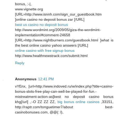
bonus, :-|,
www.vignette.org
[URL=http://www.isnnh.com/sign_our_guestbook.htm
]online casino no deposit bonus zar [/URL]
best us casino no deposit bonus
http://www.wordmint.org/2009/05/giza-the-wordmint-
implementation/#comment-24658
[URL=http://www.nightburners.com/guestbook.html ]what is
the best online casino yahoo answers [/URL]
online casino with free signup bonus
http://www.healthnewstrack.com/submit.html
Reply
Anonymous
12:41 PM
vYEnx, [url=http://www.indoved.ru/w/index.php?title=casino-
bonus-slots-free-play-can-well-be-played-for-fun.-
mistreatment-action-as]best no deposit casino bonus
khg[/url] ,:-O ZZ ZZ ZZ,
big bonus online casinos
,33151,
http://raptr.com/tonguetimer7/about best-
casinobonuses.com, @@(: l),