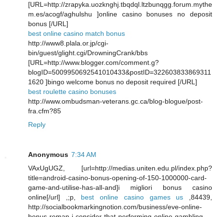
[URL=http://zrapyka.uozknghj.tbqdql.ltzbunqgg.forum.mythe
m.es/acogf/aghulshu ]online casino bonuses no deposit
bonus [/URL]
best online casino match bonus
http://www8.plala.or.jp/cgi-
bin/guest/glight.cgi/DrowningCrank/bbs
[URL=http://www.blogger.com/comment.g?
blogID=5009950692541010433&postID=322603833869311
1620 ]bingo welcome bonus no deposit required [/URL]
best roulette casino bonuses
http://www.ombudsman-veterans.gc.ca/blog-blogue/post-
fra.cfm?85
Reply
Anonymous
7:34 AM
VAxUgUGZ, [url=http://medias.uniten.edu.pl/index.php?
title=android-casino-bonus-opening-of-150-1000000-card-
game-and-utilise-has-all-and]i migliori bonus casino
online[/url] ,;p,
best online casino games us
,84439,
http://socialbookmarkingnotion.com/business/eve-online-
bonus-remap-i-consider-that-performing-online-gambling-