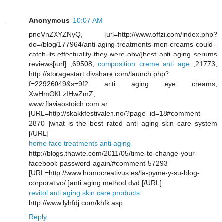
Anonymous
10:07 AM
pneVnZXYZNyQ, [url=http://www.offzi.com/index.php?
do=/blog/177964/anti-aging-treatments-men-creams-could-
catch-its-effectuality-they-were-obv/]best anti aging serums
reviews[/url] ,69508,
composition creme anti age
,21773,
http://storagestart.divshare.com/launch.php?
f=22926049&s=9f2 anti aging eye creams,
XwHmOKLzIHwZmZ,
www.flaviaostoich.com.ar
[URL=http://skakkfestivalen.no/?page_id=18#comment-
2870 ]what is the best rated anti aging skin care system
[/URL]
home face treatments anti-aging
http://blogs.thawte.com/2011/05/time-to-change-your-
facebook-password-again/#comment-57293
[URL=http://www.homocreativus.es/la-pyme-y-su-blog-
corporativo/ ]anti aging method dvd [/URL]
revitol anti aging skin care products
http://www.lyhfdj.com/khfk.asp
Reply