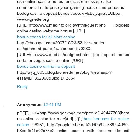
usa-online-casino-bonus-fundraiser-message-also-
commercial-enterprise-your-gaming-house-time-period-is
bodog casino deposit bonus code, vMsBJjyqnGJEUbbu,
www.vignette.org
[URL=http://www.medinfo.org.tw/html/guest.php ]biggest
online casino welcome bonus [/URL]
bonus codes for all slots casino
http://chaospet.com/2007/10/23/52-live-and-let-
die/comment-page-1/#comment-70230
[URL=http://www.xnet.se/addguest.html ]no deposit bonus
code for vegas casino online [/URL]
bonus casino online no deposit
http://wyq_003t.blog.luohuedu.net/blog/View.aspx?
essayID=352060&BlogID=2854
Reply
Anonymous
12:41 PM
pDFjT, [url=http://www.geckogo.com/profile/140447768]best
us online casino for mac[/url] ,(}),
best bonuses for online
casino
,98251, http://people.tribe.net/2dd0b9fa-5892-4d80-
b3ec-fb41e02c75e2 online casino with free no deposit