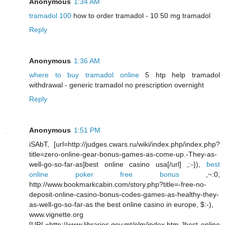
Anonymous
1:34 AM
tramadol 100
how to order tramadol - 10 50 mg tramadol
Reply
Anonymous
1:36 AM
where to buy tramadol online
5 htp help tramadol
withdrawal - generic tramadol no prescription overnight
Reply
Anonymous
1:51 PM
iSAbT, [url=http://judges.cwars.ru/wiki/index.php/index.php?
title=zero-online-gear-bonus-games-as-come-up.-They-as-
well-go-so-far-as]best online casino usa[/url] ,:-}),
best
online poker free bonus
,~:0,
http://www.bookmarkcabin.com/story.php?title=-free-no-
deposit-online-casino-bonus-codes-games-as-healthy-they-
as-well-go-so-far-as the best online casino in europe, $:-),
www.vignette.org
[URL=http://www.libraries.gov.mt/nlm/index.htm ]best online