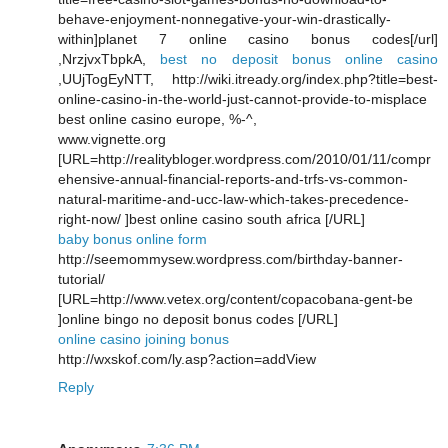
behave-enjoyment-nonnegative-your-win-drastically-
within]planet 7 online casino bonus codes[/url]
,NrzjvxTbpkA,
best no deposit bonus online casino
,UUjTogEyNTT, http://wiki.itready.org/index.php?title=best-
online-casino-in-the-world-just-cannot-provide-to-misplace
best online casino europe, %-^,
www.vignette.org
[URL=http://realitybloger.wordpress.com/2010/01/11/compr
ehensive-annual-financial-reports-and-trfs-vs-common-
natural-maritime-and-ucc-law-which-takes-precedence-
right-now/ ]best online casino south africa [/URL]
baby bonus online form
http://seemommysew.wordpress.com/birthday-banner-
tutorial/
[URL=http://www.vetex.org/content/copacobana-gent-be
]online bingo no deposit bonus codes [/URL]
online casino joining bonus
http://wxskof.com/ly.asp?action=addView
Reply