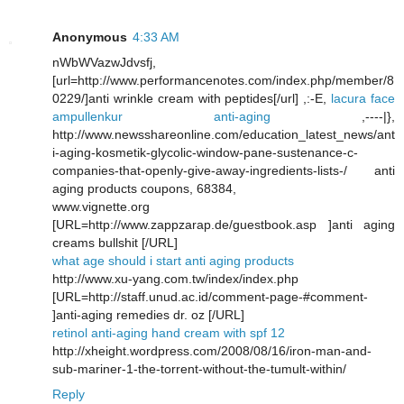
Anonymous
4:33 AM
nWbWVazwJdvsfj,
[url=http://www.performancenotes.com/index.php/member/8
0229/]anti wrinkle cream with peptides[/url] ,:-E,
lacura face
ampullenkur anti-aging
,----|},
http://www.newsshareonline.com/education_latest_news/ant
i-aging-kosmetik-glycolic-window-pane-sustenance-c-
companies-that-openly-give-away-ingredients-lists-/ anti
aging products coupons, 68384,
www.vignette.org
[URL=http://www.zappzarap.de/guestbook.asp ]anti aging
creams bullshit [/URL]
what age should i start anti aging products
http://www.xu-yang.com.tw/index/index.php
[URL=http://staff.unud.ac.id/comment-page-#comment-
]anti-aging remedies dr. oz [/URL]
retinol anti-aging hand cream with spf 12
http://xheight.wordpress.com/2008/08/16/iron-man-and-
sub-mariner-1-the-torrent-without-the-tumult-within/
Reply