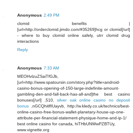
Anonymous
2:49 PM
clomid benefits |
[url=http://orderclomid.jimdo.com/#35269]hcg or clomid[/url]
- where to buy clomid online safely, utrr clomid drug
interactions
Reply
Anonymous
7:33 AM
MEOHvlzuZSaiTfGJb,
[url=http://www.spatoursin.com/story.php?title=android-
casino-bonus-opening-of-150-large-indefinite-amount-
gambling-den-and-fall-back-has-all-and]the best casino
bonuses[/url] ,510,
silver oak online casino no deposit
bonus
,nGCQhitlfIUayvb, http://w.kledy.co.uk/technics/best-
online-casino-free-bonus-wallet-planetary-house-up-one-
attribute-per-financial-statement-physique-home-and-ip-1/
best online casino for canada, hiTHbUNWwPZBTUy,
www.vignette.org