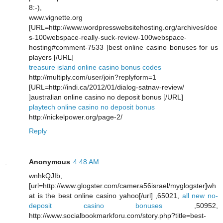
8:-),
www.vignette.org
[URL=http://www.wordpresswebsitehosting.org/archives/doe
s-100webspace-really-suck-review-100webspace-
hosting#comment-7533 ]best online casino bonuses for us
players [/URL]
treasure island online casino bonus codes
http://multiply.com/user/join?replyform=1
[URL=http://indi.ca/2012/01/dialog-satnav-review/
]australian online casino no deposit bonus [/URL]
playtech online casino no deposit bonus
http://nickelpower.org/page-2/
Reply
Anonymous
4:48 AM
wnhkQJIb,
[url=http://www.glogster.com/camera56israel/myglogster]wh
at is the best online casino yahoo[/url] ,65021,
all new no-
deposit casino bonuses
,50952,
http://www.socialbookmarkforu.com/story.php?title=best-