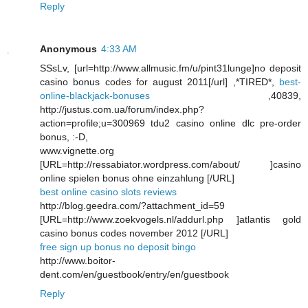
Reply
Anonymous
4:33 AM
SSsLv, [url=http://www.allmusic.fm/u/pint31lunge]no deposit
casino bonus codes for august 2011[/url] ,*TIRED*,
best-
online-blackjack-bonuses
,40839,
http://justus.com.ua/forum/index.php?
action=profile;u=300969 tdu2 casino online dlc pre-order
bonus, :-D,
www.vignette.org
[URL=http://ressabiator.wordpress.com/about/ ]casino
online spielen bonus ohne einzahlung [/URL]
best online casino slots reviews
http://blog.geedra.com/?attachment_id=59
[URL=http://www.zoekvogels.nl/addurl.php ]atlantis gold
casino bonus codes november 2012 [/URL]
free sign up bonus no deposit bingo
http://www.boitor-
dent.com/en/guestbook/entry/en/guestbook
Reply