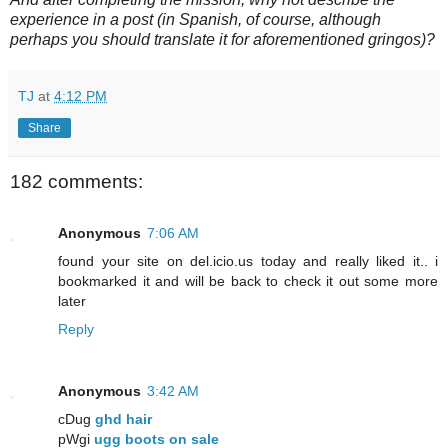
experience in a post (in Spanish, of course, although
perhaps you should translate it for aforementioned gringos)?
TJ
at
4:12 PM
Share
182 comments:
Anonymous
7:06 AM
found your site on del.icio.us today and really liked it.. i
bookmarked it and will be back to check it out some more
later
Reply
Anonymous
3:42 AM
cDug
ghd hair
pWgi
ugg boots on sale