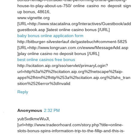
house-to-play-about-us-750/ online casino no deposit sign
up bonus, 48616,
www.vignette.org
[URL=http://www.stacatalina.org/Interactives/Guestbook/add
guestbook.asp ]latest online casino bonus [/URL]
baby bonus online application form
http://bitburger-silvesterlauf.de/gastebuch#comment-5825
[URL=http://www.longruan.com.cn/ewww/MessageAdd.asp
]play online casino no deposit bonus [/URL]
best online casinos free bonus
http://scitation.aip.org/sso/servlet/primaryLogin?
url=http%3a%2f%2fscitation.aip.org%2fnetscape%2faip-
apps%2fhtml%2fhttp%253a%2fscitation.aip.org%2fahs_tran
sition%2526error%3dInvalid
Reply
Anonymous
2:32 PM
yubSvdkmeWuJl,
[url=http://www.tradeorhoard.com/story.php?title=online-
slots-bonus-spins-information-trip-to-the-fillip-and-this-is-