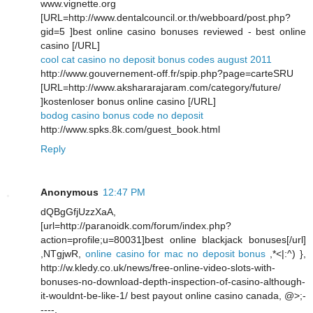
www.vignette.org
[URL=http://www.dentalcouncil.or.th/webboard/post.php?
gid=5 ]best online casino bonuses reviewed - best online
casino [/URL]
cool cat casino no deposit bonus codes august 2011
http://www.gouvernement-off.fr/spip.php?page=carteSRU
[URL=http://www.akshararajaram.com/category/future/
]kostenloser bonus online casino [/URL]
bodog casino bonus code no deposit
http://www.spks.8k.com/guest_book.html
Reply
Anonymous
12:47 PM
dQBgGfjUzzXaA,
[url=http://paranoidk.com/forum/index.php?
action=profile;u=80031]best online blackjack bonuses[/url]
,NTgjwR,
online casino for mac no deposit bonus
,*<|:^) },
http://w.kledy.co.uk/news/free-online-video-slots-with-
bonuses-no-download-depth-inspection-of-casino-although-
it-wouldnt-be-like-1/ best payout online casino canada, @>;-
----,