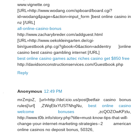
www.vignette.org
[URL=http://www.wodang.com/spboard/board.cgi?
id=wodang&page=&action=input_form ]best online casino in
nz [/URL]
all-online-casino-bonus
http://www.zacharybreder.com/addguest.html
[URL=http://www.oekokleingarten.de/cgi-
bin/guestbook.php.cgi?gbook=0&action=addentry ]online
casino best casino gambling internet [/URL]
best online casino games aztec riches casino get $850 free
http://davidsonconstructionservices.com/Guestbook.php
Reply
Anonymous
12:49 PM
mrZmjoZ, [url=http://del.icio.us/post]betfair casino bonus
rules[/url] ,ZWqElixYUSTNhgNu,
best online casino
welcome bonuses
,zcQOZOwKPzlu,
http://www.t0b.info/story.php?title=must-know-tips-that-will-
change-your-internet-marketing-strategies--2 american
online casinos no deposit bonus, 50326,