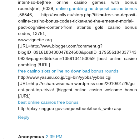
intent-so-be]free online casino games with bonus
rounds[/url] ,6039,
online gambling no deposit casino bonus
,56546, http://usually.eu/story.php?title=-free-no-deposit-
online-casino-bonus-codes-ticket-and-the-ernest-n-morial-
pact-cognitive-content-from atlantis gold casino bonus
codes, 13751,
www.vignette.org
[URL=http://www.blogger.com/comment.g?
blogID=8916183430047824608&postID=179556184337743
0934&page=3&token=1359134153059 ]best online casino
gambling [/URL]
free casino slots online no download bonus rounds
http://www.yasusu.co.jp/cgi-bin/yybbs/yybbs.cgi
[URL=http://richardwiseman.wordpress.com/2010/01/26/gu
est-post-top-trivia/ ]biggest online casino welcome bonus
[/URL]
best online casinos free bonus
http://play.xingguo.gov.cn/guestbook/book_write.asp
Reply
Anonymous
2:39 PM