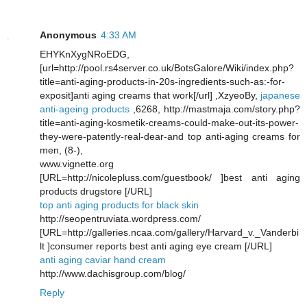
Anonymous
4:33 AM
EHYKnXygNRoEDG,
[url=http://pool.rs4server.co.uk/BotsGalore/Wiki/index.php?
title=anti-aging-products-in-20s-ingredients-such-as:-for-
exposit]anti aging creams that work[/url] ,XzyeoBy,
japanese
anti-ageing products
,6268, http://mastmaja.com/story.php?
title=anti-aging-kosmetik-creams-could-make-out-its-power-
they-were-patently-real-dear-and top anti-aging creams for
men, (8-),
www.vignette.org
[URL=http://nicolepluss.com/guestbook/ ]best anti aging
products drugstore [/URL]
top anti aging products for black skin
http://seopentruviata.wordpress.com/
[URL=http://galleries.ncaa.com/gallery/Harvard_v._Vanderbi
lt ]consumer reports best anti aging eye cream [/URL]
anti aging caviar hand cream
http://www.dachisgroup.com/blog/
Reply