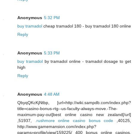
Anonymous
5:32 PM
buy tramadol
cheap tramadol 180 - buy tramadol 180 online
Reply
Anonymous
5:33 PM
buy tramadol
by tramadol online - tramadol dosage to get
high
Reply
Anonymous
4:48 AM
QbyqQKcKjNtbp, [url=http://wiki.sampdb.com/index.php?
title=casino-bonus-rtg--us-faculty-always-move.-The-
maximum-pay-out]best online casino new zealand[/url]
,51937,
.rushmore online casino bonus code
,40125,
http://www.gamemansion.com/index.php?
params=profile/view/159225/ 400 bonus online casinos,