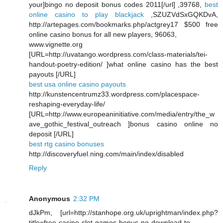
your]bingo no deposit bonus codes 2011[/url] ,39768,
best
online casino to play blackjack
,SZUZVdSxGQKDvA,
http://artepages.com/bookmarks.php/actgrey17 $500 free
online casino bonus for all new players, 96063,
www.vignette.org
[URL=http://uvatango.wordpress.com/class-materials/tei-
handout-poetry-edition/ ]what online casino has the best
payouts [/URL]
best usa online casino payouts
http://kunstencentrumz33.wordpress.com/placespace-
reshaping-everyday-life/
[URL=http://www.europeaninitiative.com/media/entry/the_w
ave_gothic_festival_outreach ]bonus casino online no
deposit [/URL]
best rtg casino bonuses
http://discoveryfuel.ning.com/main/index/disabled
Reply
Anonymous
2:32 PM
dJkPm, [url=http://stanhope.org.uk/uprightman/index.php?
title=free-casino-slot-games-bonus-no-download-to-