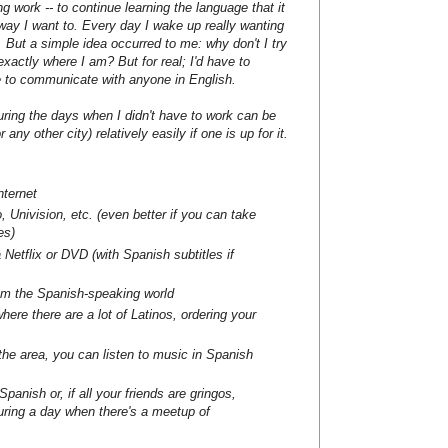
g work -- to continue learning the language that it
 way I want to. Every day I wake up really wanting
le. But a simple idea occurred to me: why don't I try
xactly where I am? But for real; I'd have to
 to communicate with anyone in English.
during the days when I didn't have to work can be
any other city) relatively easily if one is up for it.
ternet
, Univision, etc. (even better if you can take
es)
Netflix or DVD (with Spanish subtitles if
m the Spanish-speaking world
ere there are a lot of Latinos, ordering your
 the area, you can listen to music in Spanish
panish or, if all your friends are gringos,
ring a day when there's a meetup of