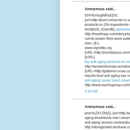
Anonymous said...
EHYKnXygNRoEDG,
[url=http://pool.rs4server.co
products-in-20s-ingredients-
work[/url] ,XzyeoBy,
japanese
http://mastmaja.com/story.p
out-its-power-they-were-pate
men, (8-),
www.vignette.org
[URL=http://nicolepluss.com/
[/URL]
top anti aging products for b
http://seopentruviata.wordpr
[URL=http://galleries.ncaa.
reports best anti aging eye 
anti aging caviar hand crea
http://www.dachisgroup.com/
4:33 AM
Anonymous said...
pneVnZXYZNyQ, [url=http://w
aging-treatments-men-creams-
anti aging serums reviews[/u
http://storagestart.divshar