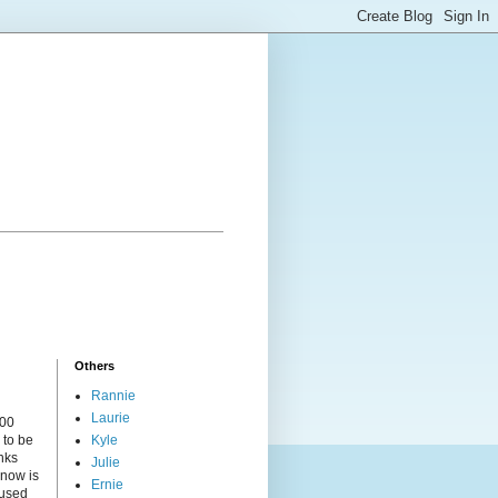
Others
Rannie
Laurie
000
 to be
Kyle
nks
Julie
 now is
Ernie
cused