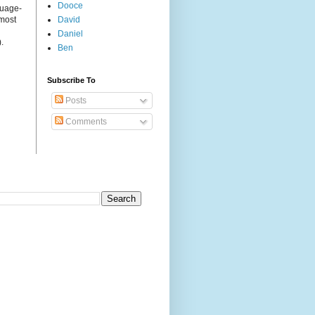
Dooce
guage-
 most
David
Daniel
.
Ben
Subscribe To
Posts
Comments