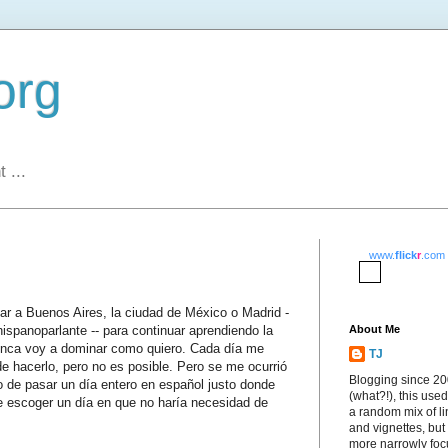
org
 ...
www.
flick
r
.com
r a Buenos Aires, la ciudad de México o Madrid -
hispanoparlante -- para continuar aprendiendo la
About Me
unca voy a dominar como quiero. Cada día me
TJ
 hacerlo, pero no es posible. Pero se me ocurrió
Blogging since 2
to de pasar un día entero en español justo donde
(what?!), this used
e escoger un día en que no haría necesidad de
a random mix of li
and vignettes, but
more narrowly fo