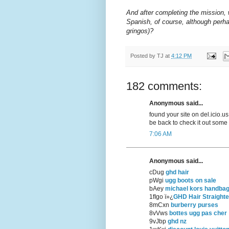
And after completing the mission, 
Spanish, of course, although perha
gringos)?
Posted by
TJ
at
4:12 PM
182 comments:
Anonymous said...
found your site on del.icio.us
be back to check it out some
7:06 AM
Anonymous said...
cDug
ghd hair
pWgi
ugg boots on sale
bAey
michael kors handba
1fIgo ï»¿
GHD Hair Straight
8mCxn
burberry purses
8vVws
bottes ugg pas cher
9vJbp
ghd nz