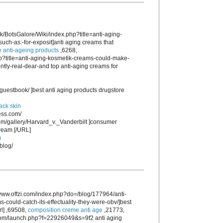
.uk/BotsGalore/Wiki/index.php?title=anti-aging-
such-as:-for-exposit]anti aging creams that
 anti-ageing products
,6268,
hp?title=anti-aging-kosmetik-creams-could-make-
ntly-real-dear-and top anti-aging creams for
guestbook/ ]best anti aging products drugstore
lack skin
ess.com/
com/gallery/Harvard_v._Vanderbilt ]consumer
cream [/URL]
m
blog/
ww.offzi.com/index.php?do=/blog/177964/anti-
could-catch-its-effectuality-they-were-obv/]best
rl] ,69508,
composition creme anti age
,21773,
e.com/launch.php?f=22926049&s=9f2 anti aging