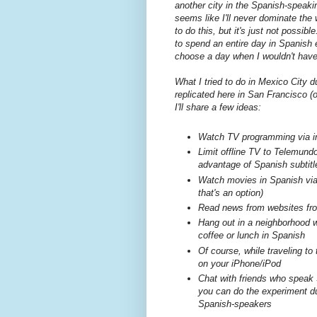
another city in the Spanish-speakin
seems like I'll never dominate the
to do this, but it's just not possib
to spend an entire day in Spanish e
choose a day when I wouldn't have
What I tried to do in Mexico City 
replicated here in San Francisco (or 
I'll share a few ideas:
Watch TV programming via in
Limit offline TV to Telemundo
advantage of Spanish subtitl
Watch movies in Spanish via 
that's an option)
Read news from websites fro
Hang out in a neighborhood wh
coffee or lunch in Spanish
Of course, while traveling to
on your iPhone/iPod
Chat with friends who speak S
you can do the experiment du
Spanish-speakers