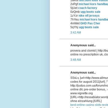
1wKxi
discount louis vuitto
2vPgf
michael kors handba
5jUet
coach factory
0zQmb
ugg boots sale
1zYzr
nike nfl jerseys
7hYeu
michael kors handb
4mWet
GHD Pas Cher
5qYhj
ugg boots sale
3:42 AM
Anonymous said...
provera and clomid | http:/
online no prescription uk, cl
3:48 AM
Anonymous said...
SSsLv, [url=http://www.allmu
codes for august 2011[/url] 
http://justus.com.ua/forum/i
online dlc pre-order bonus, :
www.vignette.org
[URL=http://ressabiator.word
ohne einzahlung [/URL]
best online casino slots revi