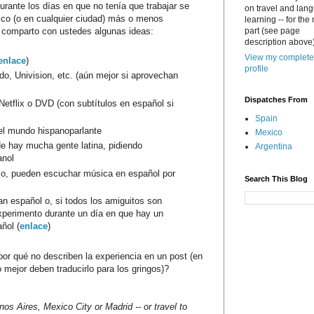
urante los días en que no tenía que trabajar se
on travel and lan
sco (o en cualquier ciudad) más o menos
learning -- for the
s comparto con ustedes algunas ideas:
part (see page
description above)
View my complete
enlace
)
profile
ndo, Univision, etc. (aún mejor si aprovechan
Dispatches From
Netflix o DVD (con subtítulos en español si
Spain
del mundo hispanoparlante
Mexico
e hay mucha gente latina, pidiendo
Argentina
anol
rrio, pueden escuchar música en español por
Search This Blog
n español o, si todos los amiguitos son
xperimento durante un día en que hay un
ñol (
enlace
)
or qué no describen la experiencia en un post (en
 mejor deben traducirlo para los gringos)?
nos Aires, Mexico City or Madrid -- or travel to