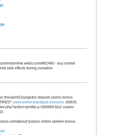
n
gs
ags
/buyclomidonline.webs.com/#82480 - buy clomid
omid side effects during ovulation
sic.fm/u/pint31lunge]no deposit casino bonus
,*TIRED*,
best-online-blackjack-bonuses
,40839,
ndex.php?action=profile;u=300969 tdu2 casino
-D,
press.com/about/ ]casino online spielen bonus
ews