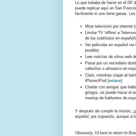
Lo que trataba de hacer en el DF d
puede replicar aquí en San Franci
facilmente si uno tiene ganas. Le
Mirar televisión por internet (
Limitar TV 'offline' a Telemu
de los subtítulos en español)
Ver peliculas en español via 
posible)
Leer noticias de sitios web 
Pasar por un vecindario dond
cafecitos o almuerzo en esp
Claro, mientras viajan al ba
iPhone/iPod (
enlace
)
Charlar con amigos que habla
gringos, se puede hacer el e
meetup de hablantes de espa
Y después de cumplir la misión, ¿p
español, por supuesto, aunque a lo
Obviously, I'd love to return to Bue