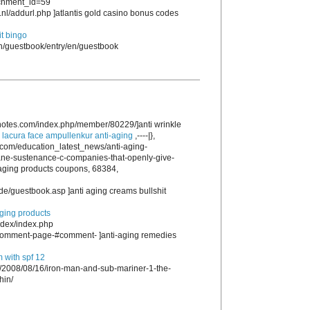
achment_id=59
nl/addurl.php ]atlantis gold casino bonus codes
t bingo
en/guestbook/entry/en/guestbook
notes.com/index.php/member/80229/]anti wrinkle
,
lacura face ampullenkur anti-aging
,----|},
com/education_latest_news/anti-aging-
ane-sustenance-c-companies-that-openly-give-
i aging products coupons, 68384,
e/guestbook.asp ]anti aging creams bullshit
aging products
ndex/index.php
d/comment-page-#comment- ]anti-aging remedies
m with spf 12
m/2008/08/16/iron-man-and-sub-mariner-1-the-
hin/