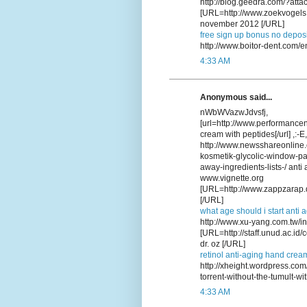
http://blog.geedra.com/?att
[URL=http://www.zoekvogels.
november 2012 [/URL]
free sign up bonus no deposi
http://www.boitor-dent.com/
4:33 AM
Anonymous said...
nWbWVazwJdvsfj,
[url=http://www.performance
cream with peptides[/url] ,:-E
http://www.newsshareonline.
kosmetik-glycolic-window-p
away-ingredients-lists-/ ant
www.vignette.org
[URL=http://www.zappzarap.d
[/URL]
what age should i start anti 
http://www.xu-yang.com.tw/i
[URL=http://staff.unud.ac.i
dr. oz [/URL]
retinol anti-aging hand crea
http://xheight.wordpress.co
torrent-without-the-tumult-wit
4:33 AM