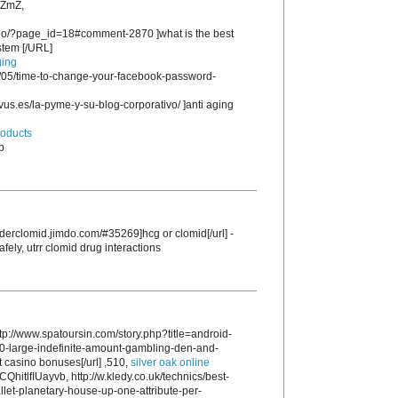
ZmZ,
.no/?page_id=18#comment-2870 ]what is the best
stem [/URL]
ging
1/05/time-to-change-your-facebook-password-
us.es/la-pyme-y-su-blog-corporativo/ ]anti aging
roducts
p
/orderclomid.jimdo.com/#35269]hcg or clomid[/url] -
fely, utrr clomid drug interactions
p://www.spatoursin.com/story.php?title=android-
0-large-indefinite-amount-gambling-den-and-
t casino bonuses[/url] ,510,
silver oak online
QhitlfIUayvb, http://w.kledy.co.uk/technics/best-
let-planetary-house-up-one-attribute-per-