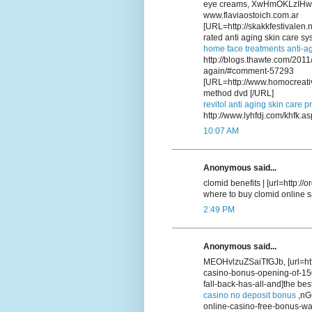
eye creams, XwHmOKLzIHw
www.flaviaostoich.com.ar
[URL=http://skakkfestivalen
rated anti aging skin care sy
home face treatments anti-a
http://blogs.thawte.com/201
again/#comment-57293
[URL=http://www.homocreativ
method dvd [/URL]
revitol anti aging skin care p
http://www.lyhfdj.com/khfk.as
10:07 AM
Anonymous said...
clomid benefits | [url=http:/
where to buy clomid online sa
2:49 PM
Anonymous said...
MEOHvlzuZSaiTfGJb, [url=htt
casino-bonus-opening-of-15
fall-back-has-all-and]the bes
casino no deposit bonus
,nGC
online-casino-free-bonus-wal