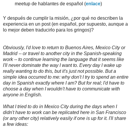
meetup de hablantes de español (
enlace
)
Y después de cumplir la misión, ¿por qué no describen la
experiencia en un post (en español, por supuesto, aunque a
lo mejor deben traducirlo para los gringos)?
Obviously, I'd love to return to Buenos Aires, Mexico City or
Madrid -- or travel to another city in the Spanish-speaking
work -- to continue learning the language that it seems like
I'll never dominate the way I want to. Every day I wake up
really wanting to do this, but it's just not possible. But a
simple idea occurred to me: why don't I try to spend an entire
day in Spanish exactly where I am? But for real; I'd have to
choose a day when I wouldn't have to communicate with
anyone in English.
What I tried to do in Mexico City during the days when I
didn't have to work can be replicated here in San Francisco
(or any other city) relatively easily if one is up for it. I'll share
a few ideas: