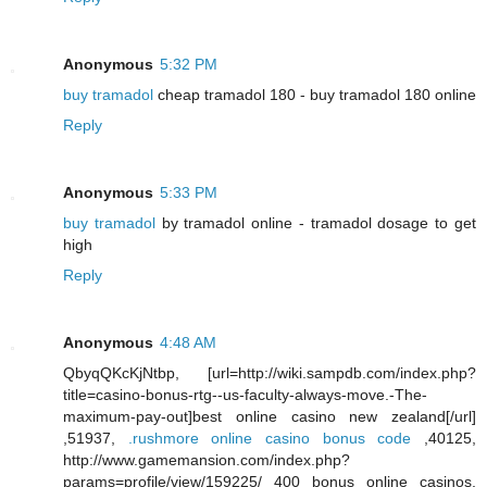
Anonymous
5:32 PM
buy tramadol
cheap tramadol 180 - buy tramadol 180 online
Reply
Anonymous
5:33 PM
buy tramadol
by tramadol online - tramadol dosage to get
high
Reply
Anonymous
4:48 AM
QbyqQKcKjNtbp, [url=http://wiki.sampdb.com/index.php?
title=casino-bonus-rtg--us-faculty-always-move.-The-
maximum-pay-out]best online casino new zealand[/url]
,51937,
.rushmore online casino bonus code
,40125,
http://www.gamemansion.com/index.php?
params=profile/view/159225/ 400 bonus online casinos,