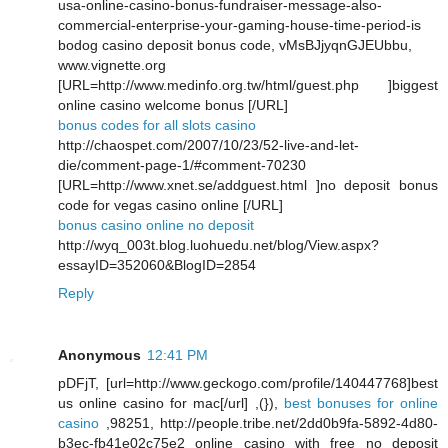
usa-online-casino-bonus-fundraiser-message-also-
commercial-enterprise-your-gaming-house-time-period-is
bodog casino deposit bonus code, vMsBJjyqnGJEUbbu,
www.vignette.org
[URL=http://www.medinfo.org.tw/html/guest.php ]biggest
online casino welcome bonus [/URL]
bonus codes for all slots casino
http://chaospet.com/2007/10/23/52-live-and-let-
die/comment-page-1/#comment-70230
[URL=http://www.xnet.se/addguest.html ]no deposit bonus
code for vegas casino online [/URL]
bonus casino online no deposit
http://wyq_003t.blog.luohuedu.net/blog/View.aspx?
essayID=352060&BlogID=2854
Reply
Anonymous
12:41 PM
pDFjT, [url=http://www.geckogo.com/profile/140447768]best
us online casino for mac[/url] ,(}),
best bonuses for online
casino
,98251, http://people.tribe.net/2dd0b9fa-5892-4d80-
b3ec-fb41e02c75e2 online casino with free no deposit