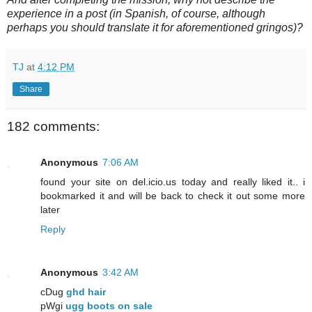
experience in a post (in Spanish, of course, although
perhaps you should translate it for aforementioned gringos)?
TJ
at
4:12 PM
Share
182 comments:
Anonymous
7:06 AM
found your site on del.icio.us today and really liked it.. i
bookmarked it and will be back to check it out some more
later
Reply
Anonymous
3:42 AM
cDug
ghd hair
pWgi
ugg boots on sale