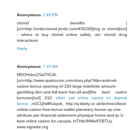
Anonymous
2:49 PM
clomid benefits |
[url=http://orderclomid.jimdo.com/#35269]hcg or clomid[/url]
- where to buy clomid online safely, utrr clomid drug
interactions
Reply
Anonymous
7:33 AM
MEOHvlzuZSaiTfGJb,
[url=http://www.spatoursin.com/story.php?title=android-
casino-bonus-opening-of-150-large-indefinite-amount-
gambling-den-and-fall-back-has-all-and]the best casino
bonuses[/url] ,510,
silver oak online casino no deposit
bonus
,nGCQhitlfIUayvb, http://w.kledy.co.uk/technics/best-
online-casino-free-bonus-wallet-planetary-house-up-one-
attribute-per-financial-statement-physique-home-and-ip-1/
best online casino for canada, hiTHbUNWwPZBTUy,
www.vignette.org