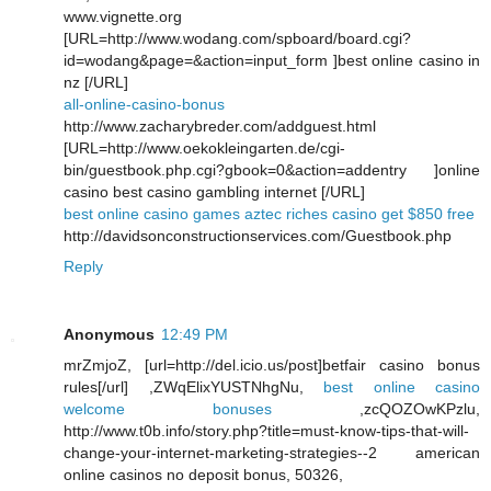
www.vignette.org
[URL=http://www.wodang.com/spboard/board.cgi?
id=wodang&page=&action=input_form ]best online casino in
nz [/URL]
all-online-casino-bonus
http://www.zacharybreder.com/addguest.html
[URL=http://www.oekokleingarten.de/cgi-
bin/guestbook.php.cgi?gbook=0&action=addentry ]online
casino best casino gambling internet [/URL]
best online casino games aztec riches casino get $850 free
http://davidsonconstructionservices.com/Guestbook.php
Reply
Anonymous
12:49 PM
mrZmjoZ, [url=http://del.icio.us/post]betfair casino bonus
rules[/url] ,ZWqElixYUSTNhgNu,
best online casino
welcome bonuses
,zcQOZOwKPzlu,
http://www.t0b.info/story.php?title=must-know-tips-that-will-
change-your-internet-marketing-strategies--2 american
online casinos no deposit bonus, 50326,