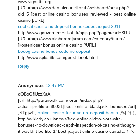
www.vignette.org
[URL=http://www.dentalcouncil.or.th/webboard/post.php?
gid=5 ]best online casino bonuses reviewed - best online
casino [/URL]
cool cat casino no deposit bonus codes august 2011
http://www.gouvernement-off.fr/spip.php?page=carteSRU
[URL=http://www.akshararajaram.com/category/future/
]kostenloser bonus online casino [/URL]
bodog casino bonus code no deposit
http://www.spks.8k.com/guest_book.html
Reply
Anonymous
12:47 PM
dQBgGfjUzzXaA,
[url=http://paranoidk.com/forum/index.php?
action=profile;u=80031]best online blackjack bonuses[/url]
,NTgjwR,
online casino for mac no deposit bonus
,*<|:^) },
http://w.kledy.co.uk/news/free-online-video-slots-with-
bonuses-no-download-depth-inspection-of-casino-although-
it-wouldnt-be-like-1/ best payout online casino canada, @>;-
----,