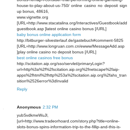
house-to-play-about-us-750/ online casino no deposit sign
up bonus, 48616,
www.vignette.org
[URL=http://www.stacatalina.org/Interactives/Guestbook/add
guestbook.asp ]latest online casino bonus [/URL]
baby bonus online application form
http://bitburger-silvesterlauf.de/gastebuch#comment-5825
[URL=http://www.longruan.com.cn/ewww/MessageAdd.asp
]play online casino no deposit bonus [/URL]
best online casinos free bonus
http://scitation.aip.org/sso/servlet/primaryLogin?
url=http%3a%2f%2fscitation.aip.org%2fnetscape%2faip-
apps%2fhtml%2fhttp%253a%2fscitation.aip.org%2fahs_tran
sition%2526error%3dInvalid
Reply
Anonymous
2:32 PM
yubSvdkmeWuJl,
[url=http://www.tradeorhoard.com/story.php?title=online-
slots-bonus-spins-information-trip-to-the-fillip-and-this-is-