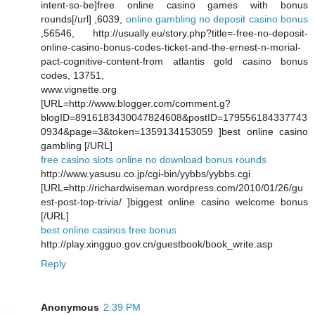
intent-so-be]free online casino games with bonus
rounds[/url] ,6039,
online gambling no deposit casino bonus
,56546, http://usually.eu/story.php?title=-free-no-deposit-
online-casino-bonus-codes-ticket-and-the-ernest-n-morial-
pact-cognitive-content-from atlantis gold casino bonus
codes, 13751,
www.vignette.org
[URL=http://www.blogger.com/comment.g?
blogID=8916183430047824608&postID=179556184337743
0934&page=3&token=1359134153059 ]best online casino
gambling [/URL]
free casino slots online no download bonus rounds
http://www.yasusu.co.jp/cgi-bin/yybbs/yybbs.cgi
[URL=http://richardwiseman.wordpress.com/2010/01/26/gu
est-post-top-trivia/ ]biggest online casino welcome bonus
[/URL]
best online casinos free bonus
http://play.xingguo.gov.cn/guestbook/book_write.asp
Reply
Anonymous
2:39 PM