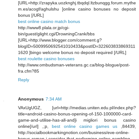
[URL=http://zrapyka.uozknghj.tbqdql.ltzbunqgg.forum.mythe
m.es/acogf/aghulshu ]online casino bonuses no deposit
bonus [/URL]
best online casino match bonus
http://www8.plala.or.jp/cgi-
bin/guest/glight.cgi/DrowningCrank/bbs
[URL=http://www.blogger.com/comment.g?
blogID=5009950692541010433&postID=322603833869311
1620 ]bingo welcome bonus no deposit required [/URL]
best roulette casino bonuses
http://www.ombudsman-veterans.gc.ca/blog-blogue/post-
fra.cfm?85
Reply
Anonymous
7:34 AM
VAxUgUGZ, [url=http://medias.uniten.edu.pl/index.php?
title=android-casino-bonus-opening-of-150-1000000-card-
game-and-utilise-has-all-and]i migliori bonus casino
online[/url] ,;p,
best online casino games us
,84439,
http://socialbookmarkingnotion.com/business/eve-online-
bonus-remap-i-consider-that-performing-online-gambling-