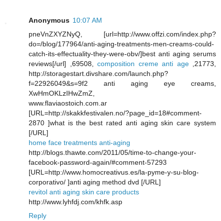
Anonymous
10:07 AM
pneVnZXYZNyQ, [url=http://www.offzi.com/index.php?
do=/blog/177964/anti-aging-treatments-men-creams-could-
catch-its-effectuality-they-were-obv/]best anti aging serums
reviews[/url] ,69508,
composition creme anti age
,21773,
http://storagestart.divshare.com/launch.php?
f=22926049&s=9f2 anti aging eye creams,
XwHmOKLzIHwZmZ,
www.flaviaostoich.com.ar
[URL=http://skakkfestivalen.no/?page_id=18#comment-
2870 ]what is the best rated anti aging skin care system
[/URL]
home face treatments anti-aging
http://blogs.thawte.com/2011/05/time-to-change-your-
facebook-password-again/#comment-57293
[URL=http://www.homocreativus.es/la-pyme-y-su-blog-
corporativo/ ]anti aging method dvd [/URL]
revitol anti aging skin care products
http://www.lyhfdj.com/khfk.asp
Reply