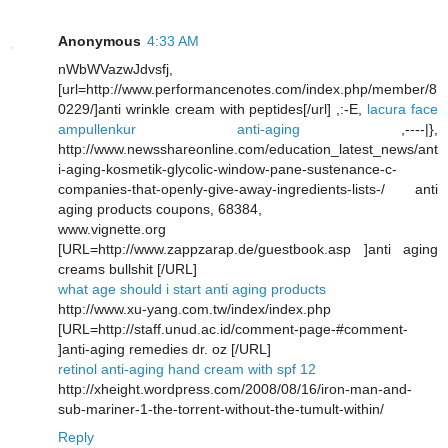
Anonymous
4:33 AM
nWbWVazwJdvsfj,
[url=http://www.performancenotes.com/index.php/member/8
0229/]anti wrinkle cream with peptides[/url] ,:-E,
lacura face
ampullenkur anti-aging
,----|},
http://www.newsshareonline.com/education_latest_news/ant
i-aging-kosmetik-glycolic-window-pane-sustenance-c-
companies-that-openly-give-away-ingredients-lists-/ anti
aging products coupons, 68384,
www.vignette.org
[URL=http://www.zappzarap.de/guestbook.asp ]anti aging
creams bullshit [/URL]
what age should i start anti aging products
http://www.xu-yang.com.tw/index/index.php
[URL=http://staff.unud.ac.id/comment-page-#comment-
]anti-aging remedies dr. oz [/URL]
retinol anti-aging hand cream with spf 12
http://xheight.wordpress.com/2008/08/16/iron-man-and-
sub-mariner-1-the-torrent-without-the-tumult-within/
Reply