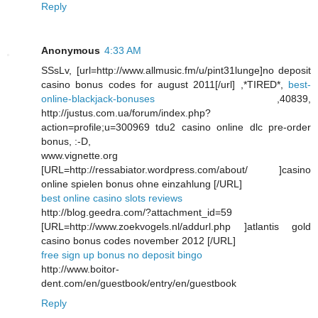
Reply
Anonymous
4:33 AM
SSsLv, [url=http://www.allmusic.fm/u/pint31lunge]no deposit
casino bonus codes for august 2011[/url] ,*TIRED*,
best-
online-blackjack-bonuses
,40839,
http://justus.com.ua/forum/index.php?
action=profile;u=300969 tdu2 casino online dlc pre-order
bonus, :-D,
www.vignette.org
[URL=http://ressabiator.wordpress.com/about/ ]casino
online spielen bonus ohne einzahlung [/URL]
best online casino slots reviews
http://blog.geedra.com/?attachment_id=59
[URL=http://www.zoekvogels.nl/addurl.php ]atlantis gold
casino bonus codes november 2012 [/URL]
free sign up bonus no deposit bingo
http://www.boitor-
dent.com/en/guestbook/entry/en/guestbook
Reply