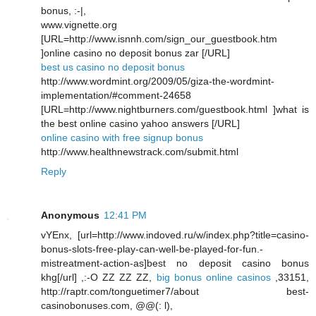
bonus, :-|,
www.vignette.org
[URL=http://www.isnnh.com/sign_our_guestbook.htm
]online casino no deposit bonus zar [/URL]
best us casino no deposit bonus
http://www.wordmint.org/2009/05/giza-the-wordmint-
implementation/#comment-24658
[URL=http://www.nightburners.com/guestbook.html ]what is
the best online casino yahoo answers [/URL]
online casino with free signup bonus
http://www.healthnewstrack.com/submit.html
Reply
Anonymous
12:41 PM
vYEnx, [url=http://www.indoved.ru/w/index.php?title=casino-
bonus-slots-free-play-can-well-be-played-for-fun.-
mistreatment-action-as]best no deposit casino bonus
khg[/url] ,:-O ZZ ZZ ZZ,
big bonus online casinos
,33151,
http://raptr.com/tonguetimer7/about best-
casinobonuses.com, @@(: l),