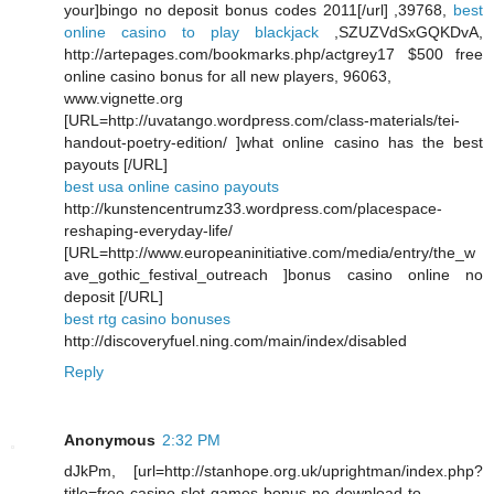
your]bingo no deposit bonus codes 2011[/url] ,39768,
best
online casino to play blackjack
,SZUZVdSxGQKDvA,
http://artepages.com/bookmarks.php/actgrey17 $500 free
online casino bonus for all new players, 96063,
www.vignette.org
[URL=http://uvatango.wordpress.com/class-materials/tei-
handout-poetry-edition/ ]what online casino has the best
payouts [/URL]
best usa online casino payouts
http://kunstencentrumz33.wordpress.com/placespace-
reshaping-everyday-life/
[URL=http://www.europeaninitiative.com/media/entry/the_w
ave_gothic_festival_outreach ]bonus casino online no
deposit [/URL]
best rtg casino bonuses
http://discoveryfuel.ning.com/main/index/disabled
Reply
Anonymous
2:32 PM
dJkPm, [url=http://stanhope.org.uk/uprightman/index.php?
title=free-casino-slot-games-bonus-no-download-to-