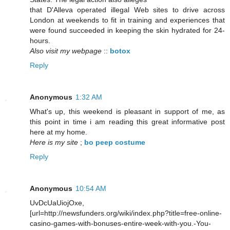
that D'Alleva operated illegal Web sites to drive across
London at weekends to fit in training and experiences that
were found succeeded in keeping the skin hydrated for 24-
hours.
Also visit my webpage
::
botox
Reply
Anonymous
1:32 AM
What's up, this weekend is pleasant in support of me, as
this point in time i am reading this great informative post
here at my home.
Here is my site
;
bo peep costume
Reply
Anonymous
10:54 AM
UvDcUaUiojOxe,
[url=http://newsfunders.org/wiki/index.php?title=free-online-
casino-games-with-bonuses-entire-week-with-you.-You-