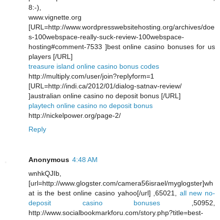
8:-),
www.vignette.org
[URL=http://www.wordpresswebsitehosting.org/archives/doe
s-100webspace-really-suck-review-100webspace-
hosting#comment-7533 ]best online casino bonuses for us
players [/URL]
treasure island online casino bonus codes
http://multiply.com/user/join?replyform=1
[URL=http://indi.ca/2012/01/dialog-satnav-review/
]australian online casino no deposit bonus [/URL]
playtech online casino no deposit bonus
http://nickelpower.org/page-2/
Reply
Anonymous
4:48 AM
wnhkQJIb,
[url=http://www.glogster.com/camera56israel/myglogster]wh
at is the best online casino yahoo[/url] ,65021,
all new no-
deposit casino bonuses
,50952,
http://www.socialbookmarkforu.com/story.php?title=best-