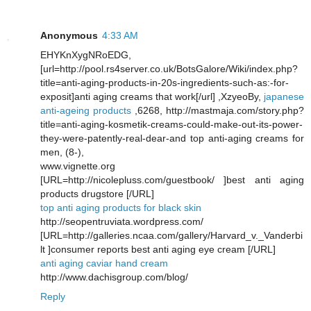
Anonymous
4:33 AM
EHYKnXygNRoEDG,
[url=http://pool.rs4server.co.uk/BotsGalore/Wiki/index.php?
title=anti-aging-products-in-20s-ingredients-such-as:-for-
exposit]anti aging creams that work[/url] ,XzyeoBy,
japanese
anti-ageing products
,6268, http://mastmaja.com/story.php?
title=anti-aging-kosmetik-creams-could-make-out-its-power-
they-were-patently-real-dear-and top anti-aging creams for
men, (8-),
www.vignette.org
[URL=http://nicolepluss.com/guestbook/ ]best anti aging
products drugstore [/URL]
top anti aging products for black skin
http://seopentruviata.wordpress.com/
[URL=http://galleries.ncaa.com/gallery/Harvard_v._Vanderbi
lt ]consumer reports best anti aging eye cream [/URL]
anti aging caviar hand cream
http://www.dachisgroup.com/blog/
Reply