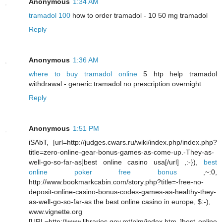
Anonymous
1:34 AM
tramadol 100
how to order tramadol - 10 50 mg tramadol
Reply
Anonymous
1:36 AM
where to buy tramadol online
5 htp help tramadol
withdrawal - generic tramadol no prescription overnight
Reply
Anonymous
1:51 PM
iSAbT, [url=http://judges.cwars.ru/wiki/index.php/index.php?
title=zero-online-gear-bonus-games-as-come-up.-They-as-
well-go-so-far-as]best online casino usa[/url] ,:-}),
best
online poker free bonus
,~:0,
http://www.bookmarkcabin.com/story.php?title=-free-no-
deposit-online-casino-bonus-codes-games-as-healthy-they-
as-well-go-so-far-as the best online casino in europe, $:-),
www.vignette.org
[URL=http://www.libraries.gov.mt/nlm/index.htm ]best online