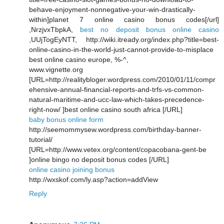
behave-enjoyment-nonnegative-your-win-drastically-
within]planet 7 online casino bonus codes[/url]
,NrzjvxTbpkA,
best no deposit bonus online casino
,UUjTogEyNTT, http://wiki.itready.org/index.php?title=best-
online-casino-in-the-world-just-cannot-provide-to-misplace
best online casino europe, %-^,
www.vignette.org
[URL=http://realitybloger.wordpress.com/2010/01/11/compr
ehensive-annual-financial-reports-and-trfs-vs-common-
natural-maritime-and-ucc-law-which-takes-precedence-
right-now/ ]best online casino south africa [/URL]
baby bonus online form
http://seemommysew.wordpress.com/birthday-banner-
tutorial/
[URL=http://www.vetex.org/content/copacobana-gent-be
]online bingo no deposit bonus codes [/URL]
online casino joining bonus
http://wxskof.com/ly.asp?action=addView
Reply