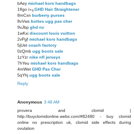
bAey
michael kors handbags
1fIgo ï»¿
GHD Hair Straightener
8mCxn
burberry purses
8vVws
bottes ugg pas cher
9vJbp
ghd nz
1wKxi
discount louis vuitton
2vPgf
michael kors handbags
5jUet
coach factory
0zQmb
ugg boots sale
1zYzr
nike nfl jerseys
7hYeu
michael kors handbags
4mWet
GHD Pas Cher
5qYhj
ugg boots sale
Reply
Anonymous
3:48 AM
provera and clomid |
http://buyclomidonline.webs.com/#82480 - buy clomid
online no prescription uk, clomid side effects during
ovulation