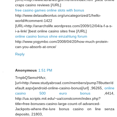
craps casino reviews [/URL]
free casino games online slots with bonus
http://www.delasalleonlus.org/uncategorized/1/hello-
world/#comment-1422
[URL=http://anarchslife.wordpress.com/2009/12/04/a-f-a-s-
i-a-link/ ]best online casino sites free [/URL]
online casino bonus ohne einzahlung forum
http://www.yogymbo.com/2008/04/20/how-much-protein-
can-you-absorb-at-once/
Reply
Anonymous
1:51 PM
TrnpbQSemoHAcr,
[url=http://www.studyabroad.com/members/pump78butter/d
efault.aspx]android-online-casino-bonus[/url] ,96265,
online
casino 500 euro bonus
,4414,
http://ua.scripts.mit.edu/~ua/constcomm/index.php?
title=free-bonuses-casino-large-count-of-advanced-
Jackpots-where-the-lure bonus casino on line senza
deposito, 21803,