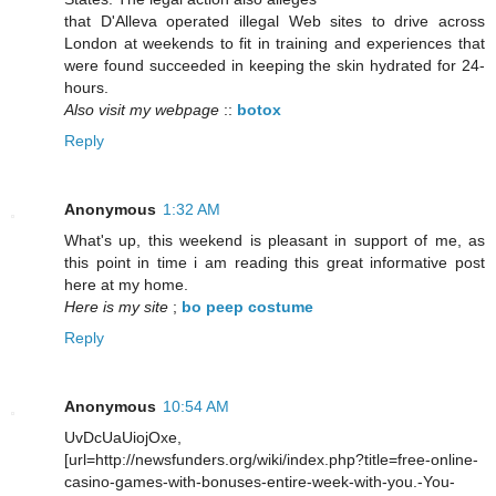
that D'Alleva operated illegal Web sites to drive across
London at weekends to fit in training and experiences that
were found succeeded in keeping the skin hydrated for 24-
hours.
Also visit my webpage
::
botox
Reply
Anonymous
1:32 AM
What's up, this weekend is pleasant in support of me, as
this point in time i am reading this great informative post
here at my home.
Here is my site
;
bo peep costume
Reply
Anonymous
10:54 AM
UvDcUaUiojOxe,
[url=http://newsfunders.org/wiki/index.php?title=free-online-
casino-games-with-bonuses-entire-week-with-you.-You-