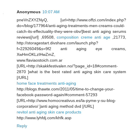
Anonymous
10:07 AM
pneVnZXYZNyQ, [url=http://www.offzi.com/index.php?
do=/blog/177964/anti-aging-treatments-men-creams-could-
catch-its-effectuality-they-were-obv/]best anti aging serums
reviews[/url] ,69508,
composition creme anti age
,21773,
http://storagestart.divshare.com/launch.php?
f=22926049&s=9f2 anti aging eye creams,
XwHmOKLzIHwZmZ,
www.flaviaostoich.com.ar
[URL=http://skakkfestivalen.no/?page_id=18#comment-
2870 ]what is the best rated anti aging skin care system
[/URL]
home face treatments anti-aging
http://blogs.thawte.com/2011/05/time-to-change-your-
facebook-password-again/#comment-57293
[URL=http://www.homocreativus.es/la-pyme-y-su-blog-
corporativo/ ]anti aging method dvd [/URL]
revitol anti aging skin care products
http://www.lyhfdj.com/khfk.asp
Reply