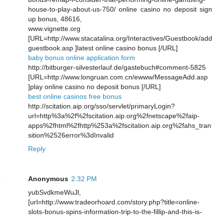
house-to-play-about-us-750/ online casino no deposit sign
up bonus, 48616,
www.vignette.org
[URL=http://www.stacatalina.org/Interactives/Guestbook/add
guestbook.asp ]latest online casino bonus [/URL]
baby bonus online application form
http://bitburger-silvesterlauf.de/gastebuch#comment-5825
[URL=http://www.longruan.com.cn/ewww/MessageAdd.asp
]play online casino no deposit bonus [/URL]
best online casinos free bonus
http://scitation.aip.org/sso/servlet/primaryLogin?
url=http%3a%2f%2fscitation.aip.org%2fnetscape%2faip-
apps%2fhtml%2fhttp%253a%2fscitation.aip.org%2fahs_tran
sition%2526error%3dInvalid
Reply
Anonymous
2:32 PM
yubSvdkmeWuJl,
[url=http://www.tradeorhoard.com/story.php?title=online-
slots-bonus-spins-information-trip-to-the-fillip-and-this-is-