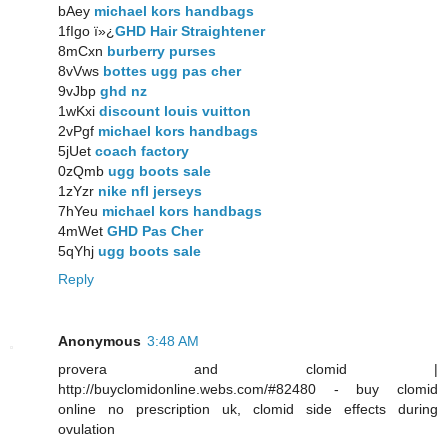
bAey
michael kors handbags
1fIgo ï»¿
GHD Hair Straightener
8mCxn
burberry purses
8vVws
bottes ugg pas cher
9vJbp
ghd nz
1wKxi
discount louis vuitton
2vPgf
michael kors handbags
5jUet
coach factory
0zQmb
ugg boots sale
1zYzr
nike nfl jerseys
7hYeu
michael kors handbags
4mWet
GHD Pas Cher
5qYhj
ugg boots sale
Reply
Anonymous
3:48 AM
provera and clomid |
http://buyclomidonline.webs.com/#82480 - buy clomid
online no prescription uk, clomid side effects during
ovulation