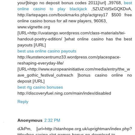
your]bingo no deposit bonus codes 2011[/url] ,39768,
best
online casino to play blackjack
,SZUZVdSxGQKDvA,
http://artepages.com/bookmarks.php/actgrey17 $500 free
online casino bonus for all new players, 96063,
www.vignette.org
[URL=http://uvatango.wordpress.com/class-materials/tei-
handout-poetry-edition/ ]what online casino has the best
payouts [/URL]
best usa online casino payouts
http://kunstencentrumz33.wordpress.com/placespace-
reshaping-everyday-life/
[URL=http://www.europeaninitiative.com/media/entry/the_w
ave_gothic_festival_outreach ]bonus casino online no
deposit [/URL]
best rtg casino bonuses
http://discoveryfuel.ning.com/main/index/disabled
Reply
Anonymous
2:32 PM
dJkPm, [url=http://stanhope.org.uk/uprightman/index.php?
title=free-casino-slot-games-bonus-no-download-to-