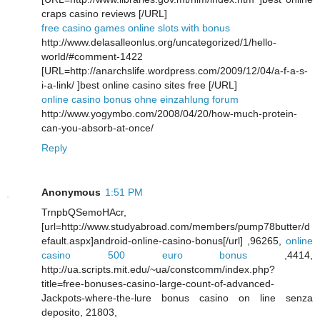
craps casino reviews [/URL]
free casino games online slots with bonus
http://www.delasalleonlus.org/uncategorized/1/hello-
world/#comment-1422
[URL=http://anarchslife.wordpress.com/2009/12/04/a-f-a-s-
i-a-link/ ]best online casino sites free [/URL]
online casino bonus ohne einzahlung forum
http://www.yogymbo.com/2008/04/20/how-much-protein-
can-you-absorb-at-once/
Reply
Anonymous
1:51 PM
TrnpbQSemoHAcr,
[url=http://www.studyabroad.com/members/pump78butter/d
efault.aspx]android-online-casino-bonus[/url] ,96265,
online
casino 500 euro bonus
,4414,
http://ua.scripts.mit.edu/~ua/constcomm/index.php?
title=free-bonuses-casino-large-count-of-advanced-
Jackpots-where-the-lure bonus casino on line senza
deposito, 21803,