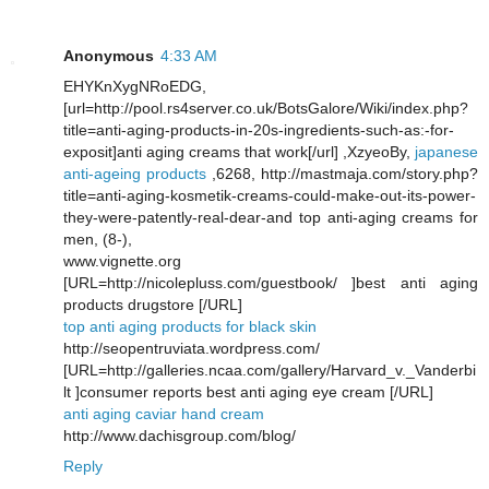
Anonymous
4:33 AM
EHYKnXygNRoEDG,
[url=http://pool.rs4server.co.uk/BotsGalore/Wiki/index.php?
title=anti-aging-products-in-20s-ingredients-such-as:-for-
exposit]anti aging creams that work[/url] ,XzyeoBy,
japanese
anti-ageing products
,6268, http://mastmaja.com/story.php?
title=anti-aging-kosmetik-creams-could-make-out-its-power-
they-were-patently-real-dear-and top anti-aging creams for
men, (8-),
www.vignette.org
[URL=http://nicolepluss.com/guestbook/ ]best anti aging
products drugstore [/URL]
top anti aging products for black skin
http://seopentruviata.wordpress.com/
[URL=http://galleries.ncaa.com/gallery/Harvard_v._Vanderbi
lt ]consumer reports best anti aging eye cream [/URL]
anti aging caviar hand cream
http://www.dachisgroup.com/blog/
Reply