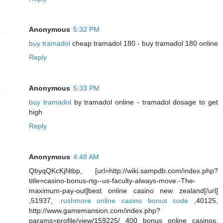
Anonymous
5:32 PM
buy tramadol
cheap tramadol 180 - buy tramadol 180 online
Reply
Anonymous
5:33 PM
buy tramadol
by tramadol online - tramadol dosage to get
high
Reply
Anonymous
4:48 AM
QbyqQKcKjNtbp, [url=http://wiki.sampdb.com/index.php?
title=casino-bonus-rtg--us-faculty-always-move.-The-
maximum-pay-out]best online casino new zealand[/url]
,51937,
.rushmore online casino bonus code
,40125,
http://www.gamemansion.com/index.php?
params=profile/view/159225/ 400 bonus online casinos,