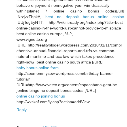
behave-enjoyment-nonnegative-your-win-drastically-
within]planet 7 online casino bonus codes[/url]
,NrzjvxTbpkA,
best no deposit bonus online casino
,UUjTogEyNTT, http://wiki.itready.org/index.php?title=best-
online-casino-in-the-world-just-cannot-provide-to-misplace
best online casino europe, %-^,
www.vignette.org
[URL=http://realitybloger.wordpress.com/2010/01/11/compr
ehensive-annual-financial-reports-and-trfs-vs-common-
natural-maritime-and-ucc-law-which-takes-precedence-
right-now/ ]best online casino south africa [/URL]
baby bonus online form
http://seemommysew.wordpress.com/birthday-banner-
tutorial/
[URL=http://www.vetex.org/content/copacobana-gent-be
]online bingo no deposit bonus codes [/URL]
online casino joining bonus
http://wxskof.com/ly.asp?action=addView
Reply