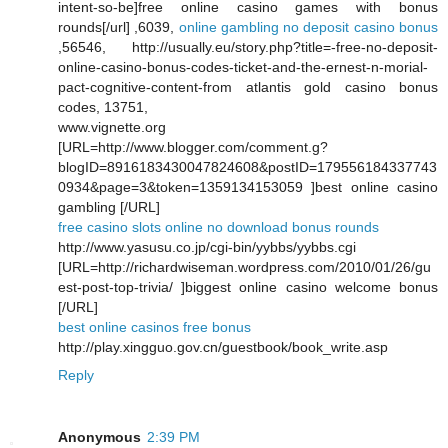
intent-so-be]free online casino games with bonus
rounds[/url] ,6039,
online gambling no deposit casino bonus
,56546, http://usually.eu/story.php?title=-free-no-deposit-
online-casino-bonus-codes-ticket-and-the-ernest-n-morial-
pact-cognitive-content-from atlantis gold casino bonus
codes, 13751,
www.vignette.org
[URL=http://www.blogger.com/comment.g?
blogID=8916183430047824608&postID=179556184337743
0934&page=3&token=1359134153059 ]best online casino
gambling [/URL]
free casino slots online no download bonus rounds
http://www.yasusu.co.jp/cgi-bin/yybbs/yybbs.cgi
[URL=http://richardwiseman.wordpress.com/2010/01/26/gu
est-post-top-trivia/ ]biggest online casino welcome bonus
[/URL]
best online casinos free bonus
http://play.xingguo.gov.cn/guestbook/book_write.asp
Reply
Anonymous
2:39 PM