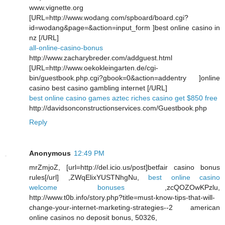
www.vignette.org
[URL=http://www.wodang.com/spboard/board.cgi?
id=wodang&page=&action=input_form ]best online casino in
nz [/URL]
all-online-casino-bonus
http://www.zacharybreder.com/addguest.html
[URL=http://www.oekokleingarten.de/cgi-
bin/guestbook.php.cgi?gbook=0&action=addentry ]online
casino best casino gambling internet [/URL]
best online casino games aztec riches casino get $850 free
http://davidsonconstructionservices.com/Guestbook.php
Reply
Anonymous
12:49 PM
mrZmjoZ, [url=http://del.icio.us/post]betfair casino bonus
rules[/url] ,ZWqElixYUSTNhgNu,
best online casino
welcome bonuses
,zcQOZOwKPzlu,
http://www.t0b.info/story.php?title=must-know-tips-that-will-
change-your-internet-marketing-strategies--2 american
online casinos no deposit bonus, 50326,