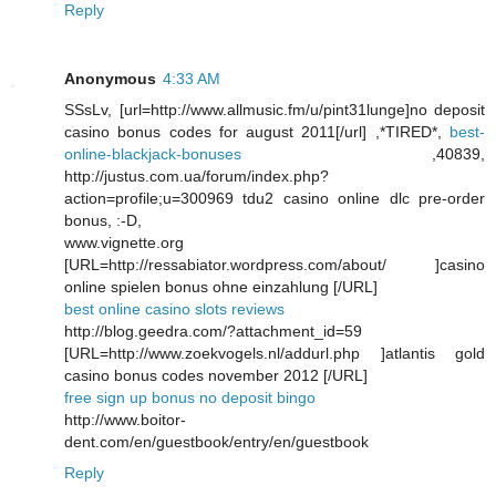
Reply
Anonymous
4:33 AM
SSsLv, [url=http://www.allmusic.fm/u/pint31lunge]no deposit
casino bonus codes for august 2011[/url] ,*TIRED*,
best-
online-blackjack-bonuses
,40839,
http://justus.com.ua/forum/index.php?
action=profile;u=300969 tdu2 casino online dlc pre-order
bonus, :-D,
www.vignette.org
[URL=http://ressabiator.wordpress.com/about/ ]casino
online spielen bonus ohne einzahlung [/URL]
best online casino slots reviews
http://blog.geedra.com/?attachment_id=59
[URL=http://www.zoekvogels.nl/addurl.php ]atlantis gold
casino bonus codes november 2012 [/URL]
free sign up bonus no deposit bingo
http://www.boitor-
dent.com/en/guestbook/entry/en/guestbook
Reply