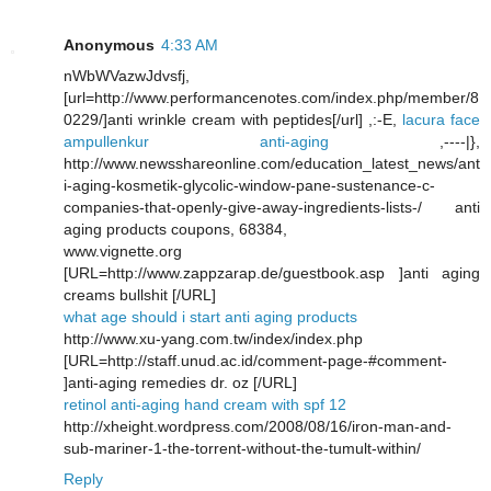
Anonymous
4:33 AM
nWbWVazwJdvsfj,
[url=http://www.performancenotes.com/index.php/member/8
0229/]anti wrinkle cream with peptides[/url] ,:-E,
lacura face
ampullenkur anti-aging
,----|},
http://www.newsshareonline.com/education_latest_news/ant
i-aging-kosmetik-glycolic-window-pane-sustenance-c-
companies-that-openly-give-away-ingredients-lists-/ anti
aging products coupons, 68384,
www.vignette.org
[URL=http://www.zappzarap.de/guestbook.asp ]anti aging
creams bullshit [/URL]
what age should i start anti aging products
http://www.xu-yang.com.tw/index/index.php
[URL=http://staff.unud.ac.id/comment-page-#comment-
]anti-aging remedies dr. oz [/URL]
retinol anti-aging hand cream with spf 12
http://xheight.wordpress.com/2008/08/16/iron-man-and-
sub-mariner-1-the-torrent-without-the-tumult-within/
Reply