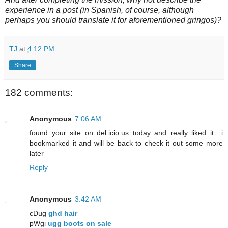
experience in a post (in Spanish, of course, although
perhaps you should translate it for aforementioned gringos)?
TJ
at
4:12 PM
Share
182 comments:
Anonymous
7:06 AM
found your site on del.icio.us today and really liked it.. i
bookmarked it and will be back to check it out some more
later
Reply
Anonymous
3:42 AM
cDug
ghd hair
pWgi
ugg boots on sale