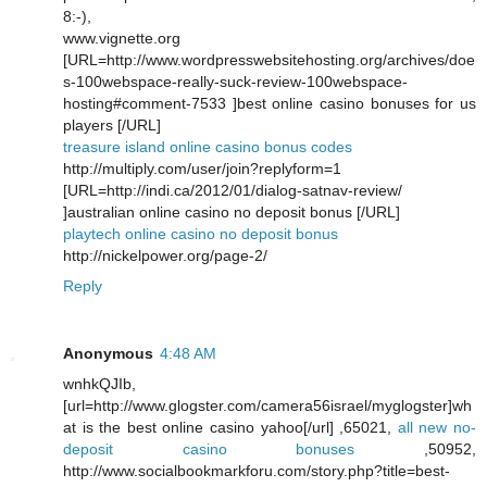
8:-),
www.vignette.org
[URL=http://www.wordpresswebsitehosting.org/archives/doe
s-100webspace-really-suck-review-100webspace-
hosting#comment-7533 ]best online casino bonuses for us
players [/URL]
treasure island online casino bonus codes
http://multiply.com/user/join?replyform=1
[URL=http://indi.ca/2012/01/dialog-satnav-review/
]australian online casino no deposit bonus [/URL]
playtech online casino no deposit bonus
http://nickelpower.org/page-2/
Reply
Anonymous
4:48 AM
wnhkQJIb,
[url=http://www.glogster.com/camera56israel/myglogster]wh
at is the best online casino yahoo[/url] ,65021,
all new no-
deposit casino bonuses
,50952,
http://www.socialbookmarkforu.com/story.php?title=best-