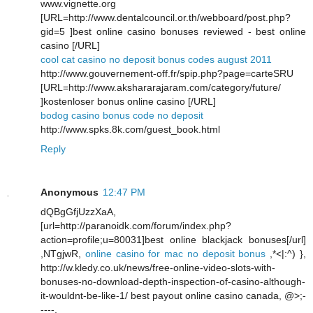
www.vignette.org
[URL=http://www.dentalcouncil.or.th/webboard/post.php?
gid=5 ]best online casino bonuses reviewed - best online
casino [/URL]
cool cat casino no deposit bonus codes august 2011
http://www.gouvernement-off.fr/spip.php?page=carteSRU
[URL=http://www.akshararajaram.com/category/future/
]kostenloser bonus online casino [/URL]
bodog casino bonus code no deposit
http://www.spks.8k.com/guest_book.html
Reply
Anonymous
12:47 PM
dQBgGfjUzzXaA,
[url=http://paranoidk.com/forum/index.php?
action=profile;u=80031]best online blackjack bonuses[/url]
,NTgjwR,
online casino for mac no deposit bonus
,*<|:^) },
http://w.kledy.co.uk/news/free-online-video-slots-with-
bonuses-no-download-depth-inspection-of-casino-although-
it-wouldnt-be-like-1/ best payout online casino canada, @>;-
----,