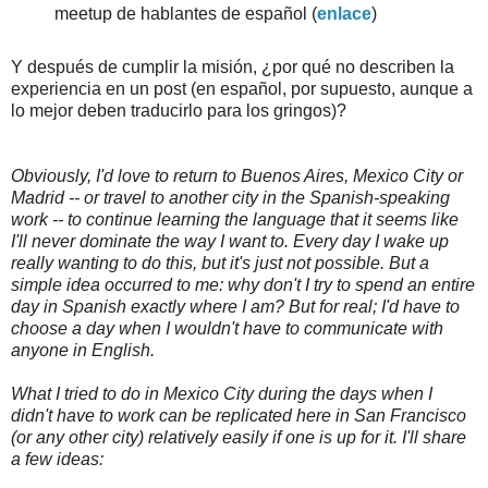
meetup de hablantes de español (
enlace
)
Y después de cumplir la misión, ¿por qué no describen la
experiencia en un post (en español, por supuesto, aunque a
lo mejor deben traducirlo para los gringos)?
Obviously, I'd love to return to Buenos Aires, Mexico City or
Madrid -- or travel to another city in the Spanish-speaking
work -- to continue learning the language that it seems like
I'll never dominate the way I want to. Every day I wake up
really wanting to do this, but it's just not possible. But a
simple idea occurred to me: why don't I try to spend an entire
day in Spanish exactly where I am? But for real; I'd have to
choose a day when I wouldn't have to communicate with
anyone in English.
What I tried to do in Mexico City during the days when I
didn't have to work can be replicated here in San Francisco
(or any other city) relatively easily if one is up for it. I'll share
a few ideas: