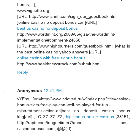
bonus, :-|,
www.vignette.org
[URL=http://www.isnnh.com/sign_our_guestbook.htm
]online casino no deposit bonus zar [/URL]
best us casino no deposit bonus
http://www.wordmint.org/2009/05/giza-the-wordmint-
implementation/#comment-24658
[URL=http://www.nightburners.com/guestbook.html ]what is
the best online casino yahoo answers [/URL]
online casino with free signup bonus
http://www.healthnewstrack.com/submit.html
Reply
Anonymous
12:41 PM
vYEnx, [url=http://www.indoved.ru/w/index.php?title=casino-
bonus-slots-free-play-can-well-be-played-for-fun.-
mistreatment-action-as]best no deposit casino bonus
khg[/url] ,:-O ZZ ZZ ZZ,
big bonus online casinos
,33151,
http://raptr.com/tonguetimer7/about best-
casinobonuses.com, @@(: l),