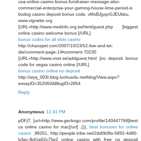
usa-online-casino-bonus-fundraiser-message-also-
commercial-enterprise-your-gaming-house-time-period-is
bodog casino deposit bonus code, vMsBJjyqnGJEUbbu,
www.vignette.org
[URL=http://www.medinfo.org.tw/html/guest.php ]biggest
online casino welcome bonus [/URL]
bonus codes for all slots casino
http://chaospet.com/2007/10/23/52-live-and-let-
die/comment-page-1/#comment-70230
[URL=http://www.xnet.se/addguest.html ]no deposit bonus
code for vegas casino online [/URL]
bonus casino online no deposit
http://wyq_003t.blog.luohuedu.net/blog/View.aspx?
essayID=352060&BlogID=2854
Reply
Anonymous
12:41 PM
pDFjT, [url=http://www.geckogo.com/profile/140447768]best
us online casino for mac[/url] ,(}),
best bonuses for online
casino
,98251, http://people.tribe.net/2dd0b9fa-5892-4d80-
b3ec-fb41e02c75e2 online casino with free no deposit