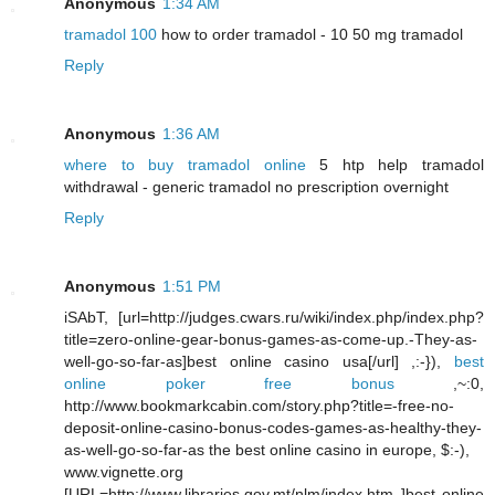
Anonymous
1:34 AM
tramadol 100
how to order tramadol - 10 50 mg tramadol
Reply
Anonymous
1:36 AM
where to buy tramadol online
5 htp help tramadol
withdrawal - generic tramadol no prescription overnight
Reply
Anonymous
1:51 PM
iSAbT, [url=http://judges.cwars.ru/wiki/index.php/index.php?
title=zero-online-gear-bonus-games-as-come-up.-They-as-
well-go-so-far-as]best online casino usa[/url] ,:-}),
best
online poker free bonus
,~:0,
http://www.bookmarkcabin.com/story.php?title=-free-no-
deposit-online-casino-bonus-codes-games-as-healthy-they-
as-well-go-so-far-as the best online casino in europe, $:-),
www.vignette.org
[URL=http://www.libraries.gov.mt/nlm/index.htm ]best online