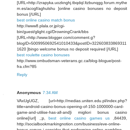
[URL=http://zrapyka.uozknghj.tbqdql.ltzbunqgg.forum.mythe
m.es/acogf/aghulshu ]online casino bonuses no deposit
bonus [/URL]
best online casino match bonus
http://www8.plala.or.jp/cgi-
bin/guest/glight.cgi/DrowningCrank/bbs
[URL=http://www.blogger.com/comment.g?
blogID=5009950692541010433&postID=322603833869311
1620 ]bingo welcome bonus no deposit required [/URL]
best roulette casino bonuses
http://www.ombudsman-veterans.gc.ca/blog-blogue/post-
fra.cfm?85
Reply
Anonymous
7:34 AM
VAxUgUGZ, [url=http://medias.uniten.edu.pl/index.php?
title=android-casino-bonus-opening-of-150-1000000-card-
game-and-utilise-has-all-and]i migliori bonus casino
online[/url] ,;p,
best online casino games us
,84439,
http://socialbookmarkingnotion.com/business/eve-online-
bonus-remap-i-consider-that-performing-online-gambling-