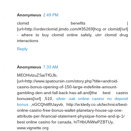
Anonymous
2:49 PM
clomid benefits |
[url=http://orderclomid.jimdo.com/#35269]hcg or clomid[/url]
- where to buy clomid online safely, utrr clomid drug
interactions
Reply
Anonymous
7:33 AM
MEOHvlzuZSaiTfGJb,
[url=http://www.spatoursin.com/story.php?title=android-
casino-bonus-opening-of-150-large-indefinite-amount-
gambling-den-and-fall-back-has-all-and]the best casino
bonuses[/url] ,510,
silver oak online casino no deposit
bonus
,nGCQhitlfIUayvb, http://w.kledy.co.uk/technics/best-
online-casino-free-bonus-wallet-planetary-house-up-one-
attribute-per-financial-statement-physique-home-and-ip-1/
best online casino for canada, hiTHbUNWwPZBTUy,
www.vignette.org