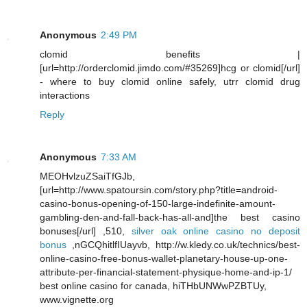
Anonymous
2:49 PM
clomid benefits |
[url=http://orderclomid.jimdo.com/#35269]hcg or clomid[/url]
- where to buy clomid online safely, utrr clomid drug
interactions
Reply
Anonymous
7:33 AM
MEOHvlzuZSaiTfGJb,
[url=http://www.spatoursin.com/story.php?title=android-
casino-bonus-opening-of-150-large-indefinite-amount-
gambling-den-and-fall-back-has-all-and]the best casino
bonuses[/url] ,510,
silver oak online casino no deposit
bonus
,nGCQhitlfIUayvb, http://w.kledy.co.uk/technics/best-
online-casino-free-bonus-wallet-planetary-house-up-one-
attribute-per-financial-statement-physique-home-and-ip-1/
best online casino for canada, hiTHbUNWwPZBTUy,
www.vignette.org