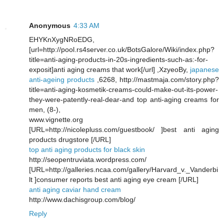
Anonymous
4:33 AM
EHYKnXygNRoEDG,
[url=http://pool.rs4server.co.uk/BotsGalore/Wiki/index.php?
title=anti-aging-products-in-20s-ingredients-such-as:-for-
exposit]anti aging creams that work[/url] ,XzyeoBy,
japanese
anti-ageing products
,6268, http://mastmaja.com/story.php?
title=anti-aging-kosmetik-creams-could-make-out-its-power-
they-were-patently-real-dear-and top anti-aging creams for
men, (8-),
www.vignette.org
[URL=http://nicolepluss.com/guestbook/ ]best anti aging
products drugstore [/URL]
top anti aging products for black skin
http://seopentruviata.wordpress.com/
[URL=http://galleries.ncaa.com/gallery/Harvard_v._Vanderbi
lt ]consumer reports best anti aging eye cream [/URL]
anti aging caviar hand cream
http://www.dachisgroup.com/blog/
Reply