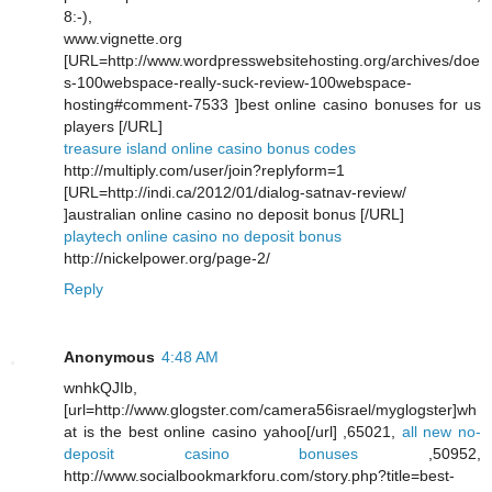
8:-),
www.vignette.org
[URL=http://www.wordpresswebsitehosting.org/archives/doe
s-100webspace-really-suck-review-100webspace-
hosting#comment-7533 ]best online casino bonuses for us
players [/URL]
treasure island online casino bonus codes
http://multiply.com/user/join?replyform=1
[URL=http://indi.ca/2012/01/dialog-satnav-review/
]australian online casino no deposit bonus [/URL]
playtech online casino no deposit bonus
http://nickelpower.org/page-2/
Reply
Anonymous
4:48 AM
wnhkQJIb,
[url=http://www.glogster.com/camera56israel/myglogster]wh
at is the best online casino yahoo[/url] ,65021,
all new no-
deposit casino bonuses
,50952,
http://www.socialbookmarkforu.com/story.php?title=best-