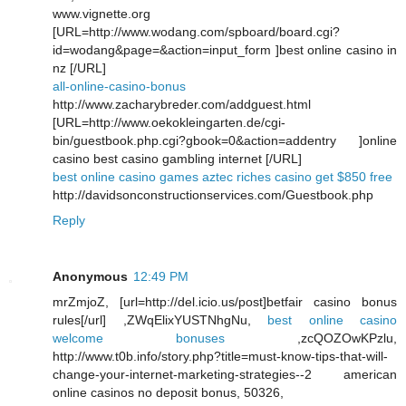
www.vignette.org
[URL=http://www.wodang.com/spboard/board.cgi?
id=wodang&page=&action=input_form ]best online casino in
nz [/URL]
all-online-casino-bonus
http://www.zacharybreder.com/addguest.html
[URL=http://www.oekokleingarten.de/cgi-
bin/guestbook.php.cgi?gbook=0&action=addentry ]online
casino best casino gambling internet [/URL]
best online casino games aztec riches casino get $850 free
http://davidsonconstructionservices.com/Guestbook.php
Reply
Anonymous
12:49 PM
mrZmjoZ, [url=http://del.icio.us/post]betfair casino bonus
rules[/url] ,ZWqElixYUSTNhgNu,
best online casino
welcome bonuses
,zcQOZOwKPzlu,
http://www.t0b.info/story.php?title=must-know-tips-that-will-
change-your-internet-marketing-strategies--2 american
online casinos no deposit bonus, 50326,