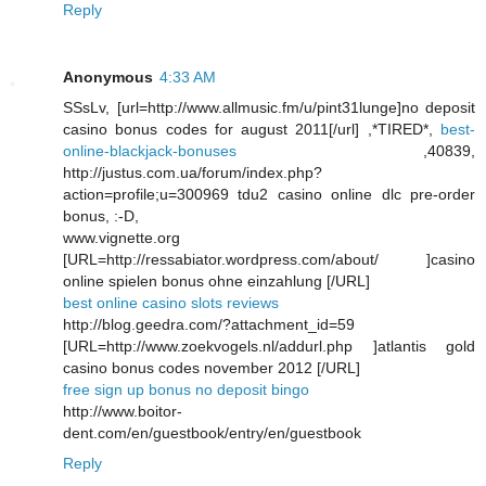
Reply
Anonymous
4:33 AM
SSsLv, [url=http://www.allmusic.fm/u/pint31lunge]no deposit
casino bonus codes for august 2011[/url] ,*TIRED*,
best-
online-blackjack-bonuses
,40839,
http://justus.com.ua/forum/index.php?
action=profile;u=300969 tdu2 casino online dlc pre-order
bonus, :-D,
www.vignette.org
[URL=http://ressabiator.wordpress.com/about/ ]casino
online spielen bonus ohne einzahlung [/URL]
best online casino slots reviews
http://blog.geedra.com/?attachment_id=59
[URL=http://www.zoekvogels.nl/addurl.php ]atlantis gold
casino bonus codes november 2012 [/URL]
free sign up bonus no deposit bingo
http://www.boitor-
dent.com/en/guestbook/entry/en/guestbook
Reply