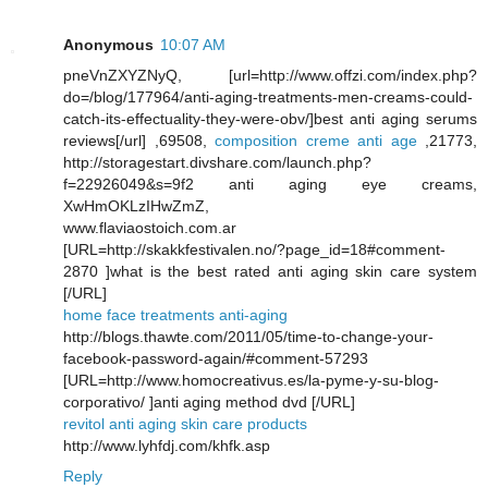
Anonymous
10:07 AM
pneVnZXYZNyQ, [url=http://www.offzi.com/index.php?
do=/blog/177964/anti-aging-treatments-men-creams-could-
catch-its-effectuality-they-were-obv/]best anti aging serums
reviews[/url] ,69508,
composition creme anti age
,21773,
http://storagestart.divshare.com/launch.php?
f=22926049&s=9f2 anti aging eye creams,
XwHmOKLzIHwZmZ,
www.flaviaostoich.com.ar
[URL=http://skakkfestivalen.no/?page_id=18#comment-
2870 ]what is the best rated anti aging skin care system
[/URL]
home face treatments anti-aging
http://blogs.thawte.com/2011/05/time-to-change-your-
facebook-password-again/#comment-57293
[URL=http://www.homocreativus.es/la-pyme-y-su-blog-
corporativo/ ]anti aging method dvd [/URL]
revitol anti aging skin care products
http://www.lyhfdj.com/khfk.asp
Reply