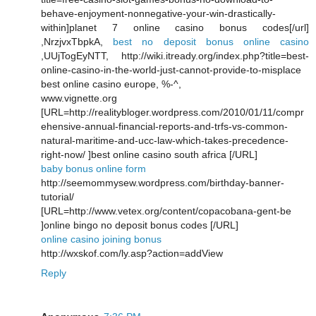
behave-enjoyment-nonnegative-your-win-drastically-
within]planet 7 online casino bonus codes[/url]
,NrzjvxTbpkA,
best no deposit bonus online casino
,UUjTogEyNTT, http://wiki.itready.org/index.php?title=best-
online-casino-in-the-world-just-cannot-provide-to-misplace
best online casino europe, %-^,
www.vignette.org
[URL=http://realitybloger.wordpress.com/2010/01/11/compr
ehensive-annual-financial-reports-and-trfs-vs-common-
natural-maritime-and-ucc-law-which-takes-precedence-
right-now/ ]best online casino south africa [/URL]
baby bonus online form
http://seemommysew.wordpress.com/birthday-banner-
tutorial/
[URL=http://www.vetex.org/content/copacobana-gent-be
]online bingo no deposit bonus codes [/URL]
online casino joining bonus
http://wxskof.com/ly.asp?action=addView
Reply