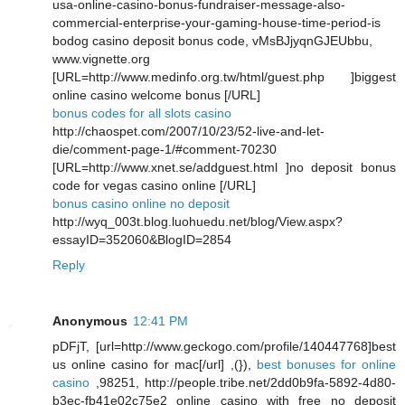
usa-online-casino-bonus-fundraiser-message-also-
commercial-enterprise-your-gaming-house-time-period-is
bodog casino deposit bonus code, vMsBJjyqnGJEUbbu,
www.vignette.org
[URL=http://www.medinfo.org.tw/html/guest.php ]biggest
online casino welcome bonus [/URL]
bonus codes for all slots casino
http://chaospet.com/2007/10/23/52-live-and-let-
die/comment-page-1/#comment-70230
[URL=http://www.xnet.se/addguest.html ]no deposit bonus
code for vegas casino online [/URL]
bonus casino online no deposit
http://wyq_003t.blog.luohuedu.net/blog/View.aspx?
essayID=352060&BlogID=2854
Reply
Anonymous
12:41 PM
pDFjT, [url=http://www.geckogo.com/profile/140447768]best
us online casino for mac[/url] ,(}),
best bonuses for online
casino
,98251, http://people.tribe.net/2dd0b9fa-5892-4d80-
b3ec-fb41e02c75e2 online casino with free no deposit