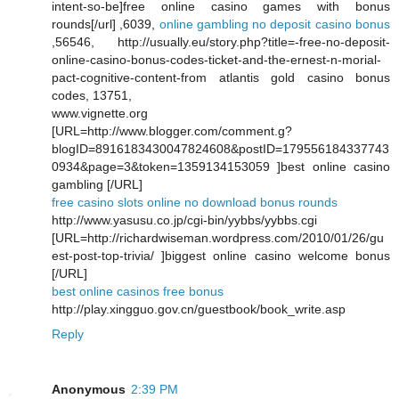
intent-so-be]free online casino games with bonus
rounds[/url] ,6039,
online gambling no deposit casino bonus
,56546, http://usually.eu/story.php?title=-free-no-deposit-
online-casino-bonus-codes-ticket-and-the-ernest-n-morial-
pact-cognitive-content-from atlantis gold casino bonus
codes, 13751,
www.vignette.org
[URL=http://www.blogger.com/comment.g?
blogID=8916183430047824608&postID=179556184337743
0934&page=3&token=1359134153059 ]best online casino
gambling [/URL]
free casino slots online no download bonus rounds
http://www.yasusu.co.jp/cgi-bin/yybbs/yybbs.cgi
[URL=http://richardwiseman.wordpress.com/2010/01/26/gu
est-post-top-trivia/ ]biggest online casino welcome bonus
[/URL]
best online casinos free bonus
http://play.xingguo.gov.cn/guestbook/book_write.asp
Reply
Anonymous
2:39 PM