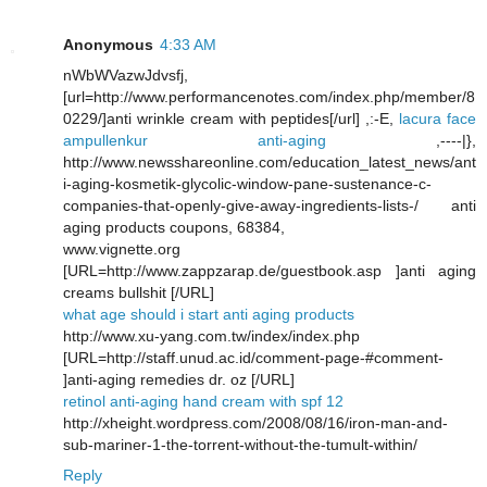
Anonymous
4:33 AM
nWbWVazwJdvsfj,
[url=http://www.performancenotes.com/index.php/member/8
0229/]anti wrinkle cream with peptides[/url] ,:-E,
lacura face
ampullenkur anti-aging
,----|},
http://www.newsshareonline.com/education_latest_news/ant
i-aging-kosmetik-glycolic-window-pane-sustenance-c-
companies-that-openly-give-away-ingredients-lists-/ anti
aging products coupons, 68384,
www.vignette.org
[URL=http://www.zappzarap.de/guestbook.asp ]anti aging
creams bullshit [/URL]
what age should i start anti aging products
http://www.xu-yang.com.tw/index/index.php
[URL=http://staff.unud.ac.id/comment-page-#comment-
]anti-aging remedies dr. oz [/URL]
retinol anti-aging hand cream with spf 12
http://xheight.wordpress.com/2008/08/16/iron-man-and-
sub-mariner-1-the-torrent-without-the-tumult-within/
Reply