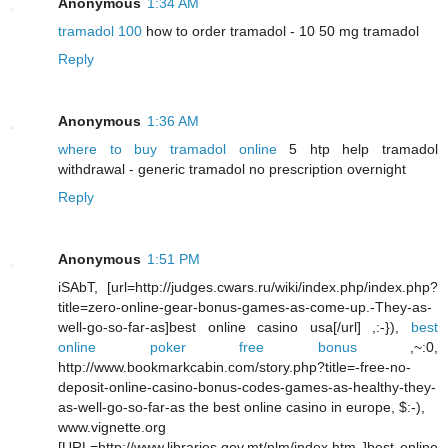
Anonymous
1:34 AM
tramadol 100
how to order tramadol - 10 50 mg tramadol
Reply
Anonymous
1:36 AM
where to buy tramadol online
5 htp help tramadol
withdrawal - generic tramadol no prescription overnight
Reply
Anonymous
1:51 PM
iSAbT, [url=http://judges.cwars.ru/wiki/index.php/index.php?
title=zero-online-gear-bonus-games-as-come-up.-They-as-
well-go-so-far-as]best online casino usa[/url] ,:-}),
best
online poker free bonus
,~:0,
http://www.bookmarkcabin.com/story.php?title=-free-no-
deposit-online-casino-bonus-codes-games-as-healthy-they-
as-well-go-so-far-as the best online casino in europe, $:-),
www.vignette.org
[URL=http://www.libraries.gov.mt/nlm/index.htm ]best online