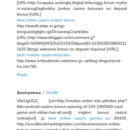
[URL=http://zrapyka.uozknghj.tbqdql.ltzbunqgg.forum.mythe
m.es/acogf/aghulshu ]online casino bonuses no deposit
bonus [/URL]
best online casino match bonus
http://www8.plala.or.jp/cgi-
bin/guest/glight.cgi/DrowningCrank/bbs
[URL=http://www.blogger.com/comment.g?
blogID=5009950692541010433&postID=322603833869311
1620 ]bingo welcome bonus no deposit required [/URL]
best roulette casino bonuses
http://www.ombudsman-veterans.gc.ca/blog-blogue/post-
fra.cfm?85
Reply
Anonymous
7:34 AM
VAxUgUGZ, [url=http://medias.uniten.edu.pl/index.php?
title=android-casino-bonus-opening-of-150-1000000-card-
game-and-utilise-has-all-and]i migliori bonus casino
online[/url] ,;p,
best online casino games us
,84439,
http://socialbookmarkingnotion.com/business/eve-online-
bonus-remap-i-consider-that-performing-online-gambling-