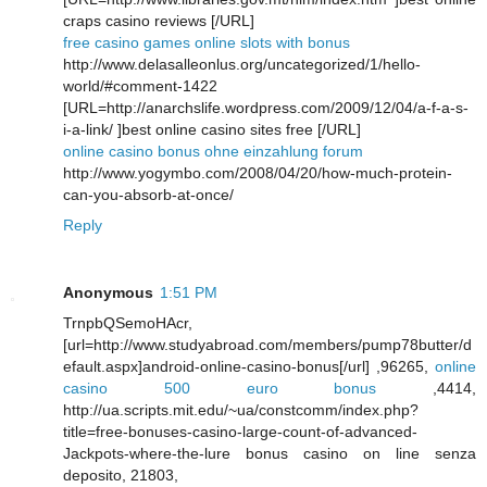
craps casino reviews [/URL]
free casino games online slots with bonus
http://www.delasalleonlus.org/uncategorized/1/hello-
world/#comment-1422
[URL=http://anarchslife.wordpress.com/2009/12/04/a-f-a-s-
i-a-link/ ]best online casino sites free [/URL]
online casino bonus ohne einzahlung forum
http://www.yogymbo.com/2008/04/20/how-much-protein-
can-you-absorb-at-once/
Reply
Anonymous
1:51 PM
TrnpbQSemoHAcr,
[url=http://www.studyabroad.com/members/pump78butter/d
efault.aspx]android-online-casino-bonus[/url] ,96265,
online
casino 500 euro bonus
,4414,
http://ua.scripts.mit.edu/~ua/constcomm/index.php?
title=free-bonuses-casino-large-count-of-advanced-
Jackpots-where-the-lure bonus casino on line senza
deposito, 21803,