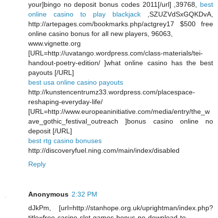
your]bingo no deposit bonus codes 2011[/url] ,39768,
best
online casino to play blackjack
,SZUZVdSxGQKDvA,
http://artepages.com/bookmarks.php/actgrey17 $500 free
online casino bonus for all new players, 96063,
www.vignette.org
[URL=http://uvatango.wordpress.com/class-materials/tei-
handout-poetry-edition/ ]what online casino has the best
payouts [/URL]
best usa online casino payouts
http://kunstencentrumz33.wordpress.com/placespace-
reshaping-everyday-life/
[URL=http://www.europeaninitiative.com/media/entry/the_w
ave_gothic_festival_outreach ]bonus casino online no
deposit [/URL]
best rtg casino bonuses
http://discoveryfuel.ning.com/main/index/disabled
Reply
Anonymous
2:32 PM
dJkPm, [url=http://stanhope.org.uk/uprightman/index.php?
title=free-casino-slot-games-bonus-no-download-to-