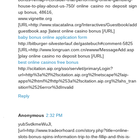
house-to-play-about-us-750/ online casino no deposit sign
up bonus, 48616,
www.vignette.org
[URL=http://www.stacatalina.org/Interactives/Guestbook/add
guestbook.asp ]latest online casino bonus [/URL]
baby bonus online application form
http://bitburger-silvesterlauf.de/gastebuch#comment-5825
[URL=http://www.longruan.com.cn/ewww/MessageAdd.asp
]play online casino no deposit bonus [/URL]
best online casinos free bonus
http://scitation.aip.org/sso/servlet/primaryLogin?
url=http%3a%2f%2fscitation.aip.org%2fnetscape%2faip-
apps%2fhtml%2fhttp%253a%2fscitation.aip.org%2fahs_tran
sition%2526error%3dInvalid
Reply
Anonymous
2:32 PM
yubSvdkmeWuJl,
[url=http://www.tradeorhoard.com/story.php?title=online-
slots-bonus-spins-information-trip-to-the-fillip-and-this-is-