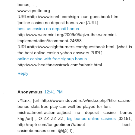
bonus, :-|,
www.vignette.org
[URL=http://www.isnnh.com/sign_our_guestbook.htm
]online casino no deposit bonus zar [/URL]
best us casino no deposit bonus
http://www.wordmint.org/2009/05/giza-the-wordmint-
implementation/#comment-24658
[URL=http://www.nightburners.com/guestbook.html ]what is
the best online casino yahoo answers [/URL]
online casino with free signup bonus
http://www.healthnewstrack.com/submit.html
Reply
Anonymous
12:41 PM
vYEnx, [url=http://www.indoved.ru/w/index.php?title=casino-
bonus-slots-free-play-can-well-be-played-for-fun.-
mistreatment-action-as]best no deposit casino bonus
khg[/url] ,:-O ZZ ZZ ZZ,
big bonus online casinos
,33151,
http://raptr.com/tonguetimer7/about best-
casinobonuses.com, @@(: l),