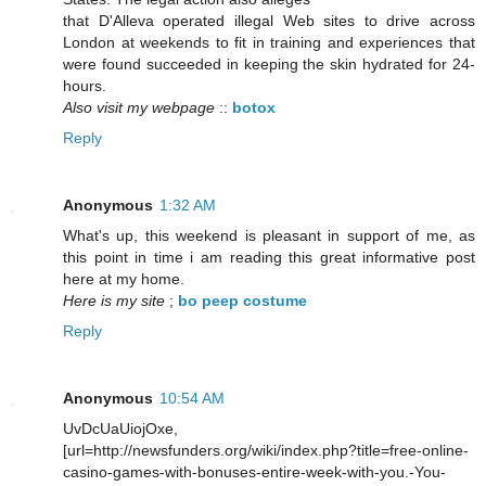
that D'Alleva operated illegal Web sites to drive across
London at weekends to fit in training and experiences that
were found succeeded in keeping the skin hydrated for 24-
hours.
Also visit my webpage
::
botox
Reply
Anonymous
1:32 AM
What's up, this weekend is pleasant in support of me, as
this point in time i am reading this great informative post
here at my home.
Here is my site
;
bo peep costume
Reply
Anonymous
10:54 AM
UvDcUaUiojOxe,
[url=http://newsfunders.org/wiki/index.php?title=free-online-
casino-games-with-bonuses-entire-week-with-you.-You-