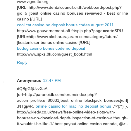
www.vignette.org
[URL=http://www.dentalcouncil.or.th/webboard/post.php?
gid=5 ]best online casino bonuses reviewed - best online
casino [/URL]
cool cat casino no deposit bonus codes august 2011
http://www.gouvernement-off.fr/spip.php?page=carteSRU
[URL=http://www.akshararajaram.com/category/future/
]kostenloser bonus online casino [/URL]
bodog casino bonus code no deposit
http://www.spks.8k.com/guest_book.html
Reply
Anonymous
12:47 PM
dQBgGfjUzzXaA,
[url=http://paranoidk.com/forum/index.php?
action=profile;u=80031]best online blackjack bonuses[/url]
,NTgjwR,
online casino for mac no deposit bonus
,*<|:^) },
http://w.kledy.co.uk/news/free-online-video-slots-with-
bonuses-no-download-depth-inspection-of-casino-although-
it-wouldnt-be-like-1/ best payout online casino canada, @>;-
----,