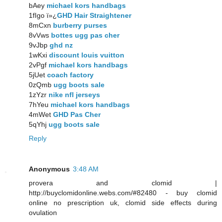
bAey
michael kors handbags
1fIgo ï»¿
GHD Hair Straightener
8mCxn
burberry purses
8vVws
bottes ugg pas cher
9vJbp
ghd nz
1wKxi
discount louis vuitton
2vPgf
michael kors handbags
5jUet
coach factory
0zQmb
ugg boots sale
1zYzr
nike nfl jerseys
7hYeu
michael kors handbags
4mWet
GHD Pas Cher
5qYhj
ugg boots sale
Reply
Anonymous
3:48 AM
provera and clomid |
http://buyclomidonline.webs.com/#82480 - buy clomid
online no prescription uk, clomid side effects during
ovulation