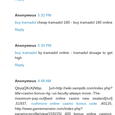
Anonymous
5:32 PM
buy tramadol
cheap tramadol 180 - buy tramadol 180 online
Reply
Anonymous
5:33 PM
buy tramadol
by tramadol online - tramadol dosage to get
high
Reply
Anonymous
4:48 AM
QbyqQKcKjNtbp, [url=http://wiki.sampdb.com/index.php?
title=casino-bonus-rtg--us-faculty-always-move.-The-
maximum-pay-out]best online casino new zealand[/url]
,51937,
.rushmore online casino bonus code
,40125,
http://www.gamemansion.com/index.php?
params=profile/view/159225/ 400 bonus online casinos,