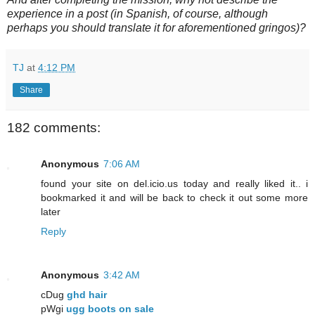
experience in a post (in Spanish, of course, although
perhaps you should translate it for aforementioned gringos)?
TJ
at
4:12 PM
Share
182 comments:
Anonymous
7:06 AM
found your site on del.icio.us today and really liked it.. i
bookmarked it and will be back to check it out some more
later
Reply
Anonymous
3:42 AM
cDug
ghd hair
pWgi
ugg boots on sale