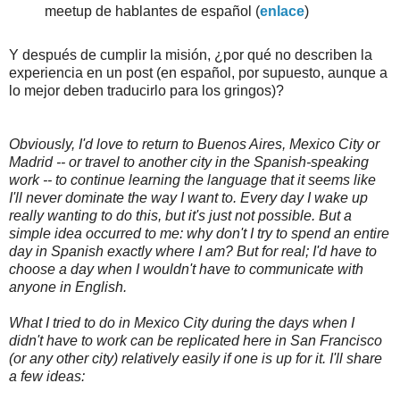
meetup de hablantes de español (
enlace
)
Y después de cumplir la misión, ¿por qué no describen la
experiencia en un post (en español, por supuesto, aunque a
lo mejor deben traducirlo para los gringos)?
Obviously, I'd love to return to Buenos Aires, Mexico City or
Madrid -- or travel to another city in the Spanish-speaking
work -- to continue learning the language that it seems like
I'll never dominate the way I want to. Every day I wake up
really wanting to do this, but it's just not possible. But a
simple idea occurred to me: why don't I try to spend an entire
day in Spanish exactly where I am? But for real; I'd have to
choose a day when I wouldn't have to communicate with
anyone in English.
What I tried to do in Mexico City during the days when I
didn't have to work can be replicated here in San Francisco
(or any other city) relatively easily if one is up for it. I'll share
a few ideas: