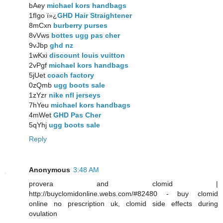
bAey
michael kors handbags
1fIgo ï»¿
GHD Hair Straightener
8mCxn
burberry purses
8vVws
bottes ugg pas cher
9vJbp
ghd nz
1wKxi
discount louis vuitton
2vPgf
michael kors handbags
5jUet
coach factory
0zQmb
ugg boots sale
1zYzr
nike nfl jerseys
7hYeu
michael kors handbags
4mWet
GHD Pas Cher
5qYhj
ugg boots sale
Reply
Anonymous
3:48 AM
provera and clomid |
http://buyclomidonline.webs.com/#82480 - buy clomid
online no prescription uk, clomid side effects during
ovulation