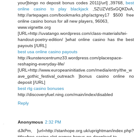
your]bingo no deposit bonus codes 2011[/url] ,39768,
best
online casino to play blackjack
,SZUZVdSxGQKDvA,
http://artepages.com/bookmarks.php/actgrey17 $500 free
online casino bonus for all new players, 96063,
www.vignette.org
[URL=http://uvatango.wordpress.com/class-materials/tei-
handout-poetry-edition/ ]what online casino has the best
payouts [/URL]
best usa online casino payouts
http://kunstencentrumz33.wordpress.com/placespace-
reshaping-everyday-life/
[URL=http://www.europeaninitiative.com/media/entry/the_w
ave_gothic_festival_outreach ]bonus casino online no
deposit [/URL]
best rtg casino bonuses
http://discoveryfuel.ning.com/main/index/disabled
Reply
Anonymous
2:32 PM
dJkPm, [url=http://stanhope.org.uk/uprightman/index.php?
title=free-casino-slot-games-bonus-no-download-to-