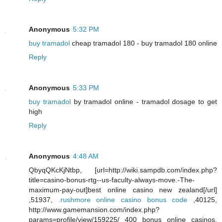
Anonymous
5:32 PM
buy tramadol
cheap tramadol 180 - buy tramadol 180 online
Reply
Anonymous
5:33 PM
buy tramadol
by tramadol online - tramadol dosage to get
high
Reply
Anonymous
4:48 AM
QbyqQKcKjNtbp, [url=http://wiki.sampdb.com/index.php?
title=casino-bonus-rtg--us-faculty-always-move.-The-
maximum-pay-out]best online casino new zealand[/url]
,51937,
.rushmore online casino bonus code
,40125,
http://www.gamemansion.com/index.php?
params=profile/view/159225/ 400 bonus online casinos,