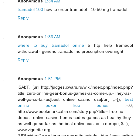
Anonymous
1:34 AM
tramadol 100
how to order tramadol - 10 50 mg tramadol
Reply
Anonymous
1:36 AM
where to buy tramadol online
5 htp help tramadol
withdrawal - generic tramadol no prescription overnight
Reply
Anonymous
1:51 PM
iSAbT, [url=http://judges.cwars.ru/wiki/index.php/index.php?
title=zero-online-gear-bonus-games-as-come-up.-They-as-
well-go-so-far-as]best online casino usa[/url] ,:-}),
best
online poker free bonus
,~:0,
http://www.bookmarkcabin.com/story.php?title=-free-no-
deposit-online-casino-bonus-codes-games-as-healthy-they-
as-well-go-so-far-as the best online casino in europe, $:-),
www.vignette.org
[URL=http://www.libraries.gov.mt/nlm/index.htm ]best online