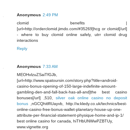
Anonymous
2:49 PM
clomid benefits |
[url=http://orderclomid.jimdo.com/#35269]hcg or clomid[/url]
- where to buy clomid online safely, utrr clomid drug
interactions
Reply
Anonymous
7:33 AM
MEOHvlzuZSaiTfGJb,
[url=http://www.spatoursin.com/story.php?title=android-
casino-bonus-opening-of-150-large-indefinite-amount-
gambling-den-and-fall-back-has-all-and]the best casino
bonuses[/url] ,510,
silver oak online casino no deposit
bonus
,nGCQhitlfIUayvb, http://w.kledy.co.uk/technics/best-
online-casino-free-bonus-wallet-planetary-house-up-one-
attribute-per-financial-statement-physique-home-and-ip-1/
best online casino for canada, hiTHbUNWwPZBTUy,
www.vignette.org