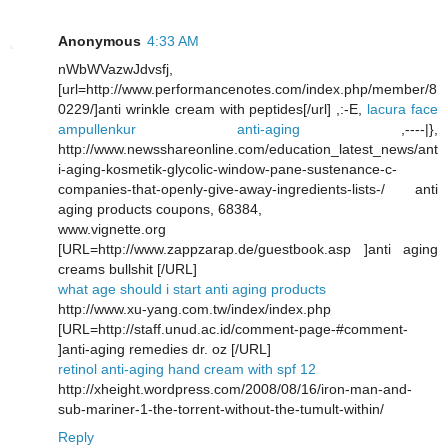
Anonymous
4:33 AM
nWbWVazwJdvsfj,
[url=http://www.performancenotes.com/index.php/member/8
0229/]anti wrinkle cream with peptides[/url] ,:-E,
lacura face
ampullenkur anti-aging
,----|},
http://www.newsshareonline.com/education_latest_news/ant
i-aging-kosmetik-glycolic-window-pane-sustenance-c-
companies-that-openly-give-away-ingredients-lists-/ anti
aging products coupons, 68384,
www.vignette.org
[URL=http://www.zappzarap.de/guestbook.asp ]anti aging
creams bullshit [/URL]
what age should i start anti aging products
http://www.xu-yang.com.tw/index/index.php
[URL=http://staff.unud.ac.id/comment-page-#comment-
]anti-aging remedies dr. oz [/URL]
retinol anti-aging hand cream with spf 12
http://xheight.wordpress.com/2008/08/16/iron-man-and-
sub-mariner-1-the-torrent-without-the-tumult-within/
Reply