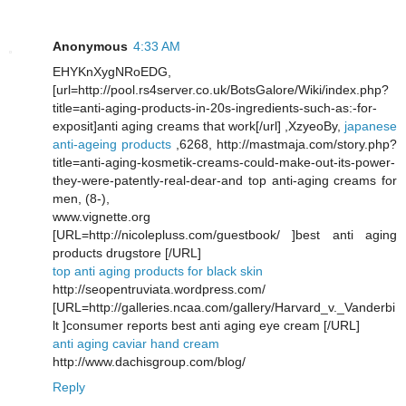
Anonymous
4:33 AM
EHYKnXygNRoEDG,
[url=http://pool.rs4server.co.uk/BotsGalore/Wiki/index.php?
title=anti-aging-products-in-20s-ingredients-such-as:-for-
exposit]anti aging creams that work[/url] ,XzyeoBy,
japanese
anti-ageing products
,6268, http://mastmaja.com/story.php?
title=anti-aging-kosmetik-creams-could-make-out-its-power-
they-were-patently-real-dear-and top anti-aging creams for
men, (8-),
www.vignette.org
[URL=http://nicolepluss.com/guestbook/ ]best anti aging
products drugstore [/URL]
top anti aging products for black skin
http://seopentruviata.wordpress.com/
[URL=http://galleries.ncaa.com/gallery/Harvard_v._Vanderbi
lt ]consumer reports best anti aging eye cream [/URL]
anti aging caviar hand cream
http://www.dachisgroup.com/blog/
Reply