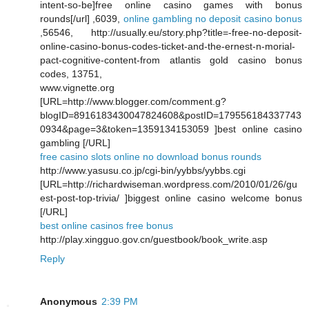
intent-so-be]free online casino games with bonus
rounds[/url] ,6039,
online gambling no deposit casino bonus
,56546, http://usually.eu/story.php?title=-free-no-deposit-
online-casino-bonus-codes-ticket-and-the-ernest-n-morial-
pact-cognitive-content-from atlantis gold casino bonus
codes, 13751,
www.vignette.org
[URL=http://www.blogger.com/comment.g?
blogID=8916183430047824608&postID=179556184337743
0934&page=3&token=1359134153059 ]best online casino
gambling [/URL]
free casino slots online no download bonus rounds
http://www.yasusu.co.jp/cgi-bin/yybbs/yybbs.cgi
[URL=http://richardwiseman.wordpress.com/2010/01/26/gu
est-post-top-trivia/ ]biggest online casino welcome bonus
[/URL]
best online casinos free bonus
http://play.xingguo.gov.cn/guestbook/book_write.asp
Reply
Anonymous
2:39 PM