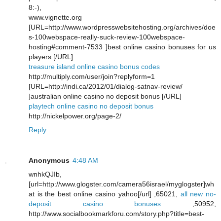
8:-),
www.vignette.org
[URL=http://www.wordpresswebsitehosting.org/archives/doe
s-100webspace-really-suck-review-100webspace-
hosting#comment-7533 ]best online casino bonuses for us
players [/URL]
treasure island online casino bonus codes
http://multiply.com/user/join?replyform=1
[URL=http://indi.ca/2012/01/dialog-satnav-review/
]australian online casino no deposit bonus [/URL]
playtech online casino no deposit bonus
http://nickelpower.org/page-2/
Reply
Anonymous
4:48 AM
wnhkQJIb,
[url=http://www.glogster.com/camera56israel/myglogster]wh
at is the best online casino yahoo[/url] ,65021,
all new no-
deposit casino bonuses
,50952,
http://www.socialbookmarkforu.com/story.php?title=best-