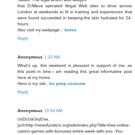
that D'Alleva operated illegal Web sites to drive across
London at weekends to fit in training and experiences that
were found succeeded in keeping the skin hydrated for 24-
hours.
Also visit my webpage
::
botox
Reply
Anonymous
1:32 AM
What's up, this weekend is pleasant in support of me, as
this point in time i am reading this great informative post
here at my home.
Here is my site
;
bo peep costume
Reply
Anonymous
10:54 AM
UvDcUaUiojOxe,
[url=http://newsfunders.org/wiki/index.php?title=free-online-
casino-games-with-bonuses-entire-week-with-you.-You-