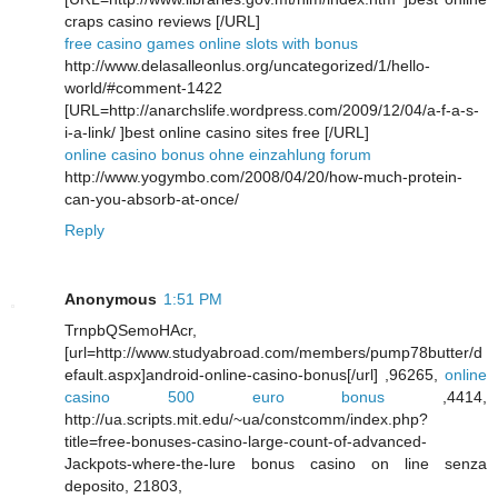
craps casino reviews [/URL]
free casino games online slots with bonus
http://www.delasalleonlus.org/uncategorized/1/hello-
world/#comment-1422
[URL=http://anarchslife.wordpress.com/2009/12/04/a-f-a-s-
i-a-link/ ]best online casino sites free [/URL]
online casino bonus ohne einzahlung forum
http://www.yogymbo.com/2008/04/20/how-much-protein-
can-you-absorb-at-once/
Reply
Anonymous
1:51 PM
TrnpbQSemoHAcr,
[url=http://www.studyabroad.com/members/pump78butter/d
efault.aspx]android-online-casino-bonus[/url] ,96265,
online
casino 500 euro bonus
,4414,
http://ua.scripts.mit.edu/~ua/constcomm/index.php?
title=free-bonuses-casino-large-count-of-advanced-
Jackpots-where-the-lure bonus casino on line senza
deposito, 21803,