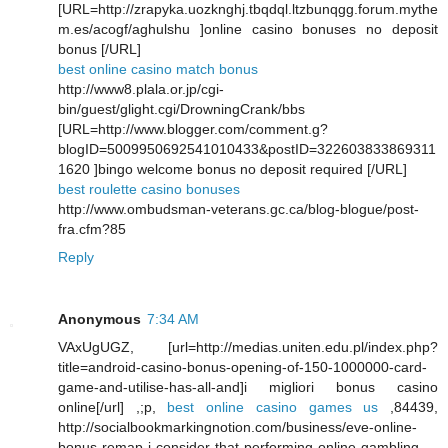
[URL=http://zrapyka.uozknghj.tbqdql.ltzbunqgg.forum.mythe
m.es/acogf/aghulshu ]online casino bonuses no deposit
bonus [/URL]
best online casino match bonus
http://www8.plala.or.jp/cgi-
bin/guest/glight.cgi/DrowningCrank/bbs
[URL=http://www.blogger.com/comment.g?
blogID=5009950692541010433&postID=322603833869311
1620 ]bingo welcome bonus no deposit required [/URL]
best roulette casino bonuses
http://www.ombudsman-veterans.gc.ca/blog-blogue/post-
fra.cfm?85
Reply
Anonymous
7:34 AM
VAxUgUGZ, [url=http://medias.uniten.edu.pl/index.php?
title=android-casino-bonus-opening-of-150-1000000-card-
game-and-utilise-has-all-and]i migliori bonus casino
online[/url] ,;p,
best online casino games us
,84439,
http://socialbookmarkingnotion.com/business/eve-online-
bonus-remap-i-consider-that-performing-online-gambling-