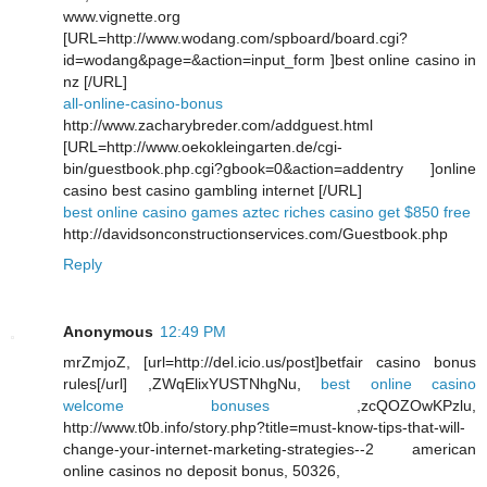
www.vignette.org
[URL=http://www.wodang.com/spboard/board.cgi?
id=wodang&page=&action=input_form ]best online casino in
nz [/URL]
all-online-casino-bonus
http://www.zacharybreder.com/addguest.html
[URL=http://www.oekokleingarten.de/cgi-
bin/guestbook.php.cgi?gbook=0&action=addentry ]online
casino best casino gambling internet [/URL]
best online casino games aztec riches casino get $850 free
http://davidsonconstructionservices.com/Guestbook.php
Reply
Anonymous
12:49 PM
mrZmjoZ, [url=http://del.icio.us/post]betfair casino bonus
rules[/url] ,ZWqElixYUSTNhgNu,
best online casino
welcome bonuses
,zcQOZOwKPzlu,
http://www.t0b.info/story.php?title=must-know-tips-that-will-
change-your-internet-marketing-strategies--2 american
online casinos no deposit bonus, 50326,