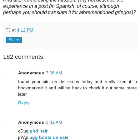
experience in a post (in Spanish, of course, although
perhaps you should translate it for aforementioned gringos)?
TJ
at
4:12 PM
Share
182 comments:
Anonymous
7:06 AM
found your site on del.icio.us today and really liked it.. i
bookmarked it and will be back to check it out some more
later
Reply
Anonymous
3:42 AM
cDug
ghd hair
pWgi
ugg boots on sale