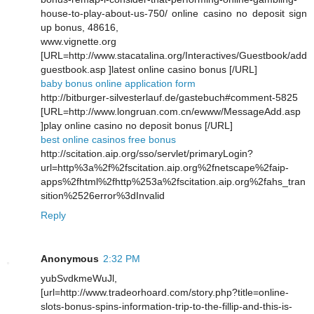
house-to-play-about-us-750/ online casino no deposit sign
up bonus, 48616,
www.vignette.org
[URL=http://www.stacatalina.org/Interactives/Guestbook/add
guestbook.asp ]latest online casino bonus [/URL]
baby bonus online application form
http://bitburger-silvesterlauf.de/gastebuch#comment-5825
[URL=http://www.longruan.com.cn/ewww/MessageAdd.asp
]play online casino no deposit bonus [/URL]
best online casinos free bonus
http://scitation.aip.org/sso/servlet/primaryLogin?
url=http%3a%2f%2fscitation.aip.org%2fnetscape%2faip-
apps%2fhtml%2fhttp%253a%2fscitation.aip.org%2fahs_tran
sition%2526error%3dInvalid
Reply
Anonymous
2:32 PM
yubSvdkmeWuJl,
[url=http://www.tradeorhoard.com/story.php?title=online-
slots-bonus-spins-information-trip-to-the-fillip-and-this-is-