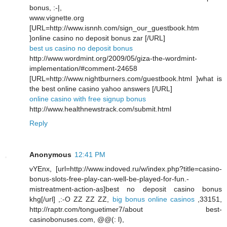
bonus, :-|,
www.vignette.org
[URL=http://www.isnnh.com/sign_our_guestbook.htm
]online casino no deposit bonus zar [/URL]
best us casino no deposit bonus
http://www.wordmint.org/2009/05/giza-the-wordmint-
implementation/#comment-24658
[URL=http://www.nightburners.com/guestbook.html ]what is
the best online casino yahoo answers [/URL]
online casino with free signup bonus
http://www.healthnewstrack.com/submit.html
Reply
Anonymous
12:41 PM
vYEnx, [url=http://www.indoved.ru/w/index.php?title=casino-
bonus-slots-free-play-can-well-be-played-for-fun.-
mistreatment-action-as]best no deposit casino bonus
khg[/url] ,:-O ZZ ZZ ZZ,
big bonus online casinos
,33151,
http://raptr.com/tonguetimer7/about best-
casinobonuses.com, @@(: l),