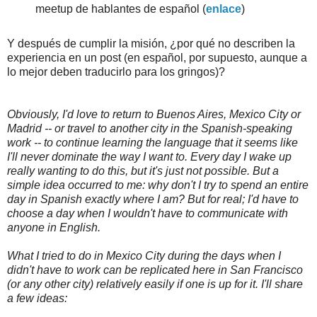
meetup de hablantes de español (
enlace
)
Y después de cumplir la misión, ¿por qué no describen la
experiencia en un post (en español, por supuesto, aunque a
lo mejor deben traducirlo para los gringos)?
Obviously, I'd love to return to Buenos Aires, Mexico City or
Madrid -- or travel to another city in the Spanish-speaking
work -- to continue learning the language that it seems like
I'll never dominate the way I want to. Every day I wake up
really wanting to do this, but it's just not possible. But a
simple idea occurred to me: why don't I try to spend an entire
day in Spanish exactly where I am? But for real; I'd have to
choose a day when I wouldn't have to communicate with
anyone in English.
What I tried to do in Mexico City during the days when I
didn't have to work can be replicated here in San Francisco
(or any other city) relatively easily if one is up for it. I'll share
a few ideas: