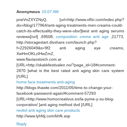
Anonymous
10:07 AM
pneVnZXYZNyQ, [url=http://www.offzi.com/index.php?
do=/blog/177964/anti-aging-treatments-men-creams-could-
catch-its-effectuality-they-were-obv/]best anti aging serums
reviews[/url] ,69508,
composition creme anti age
,21773,
http://storagestart.divshare.com/launch.php?
f=22926049&s=9f2 anti aging eye creams,
XwHmOKLzIHwZmZ,
www.flaviaostoich.com.ar
[URL=http://skakkfestivalen.no/?page_id=18#comment-
2870 ]what is the best rated anti aging skin care system
[/URL]
home face treatments anti-aging
http://blogs.thawte.com/2011/05/time-to-change-your-
facebook-password-again/#comment-57293
[URL=http://www.homocreativus.es/la-pyme-y-su-blog-
corporativo/ ]anti aging method dvd [/URL]
revitol anti aging skin care products
http://www.lyhfdj.com/khfk.asp
Reply