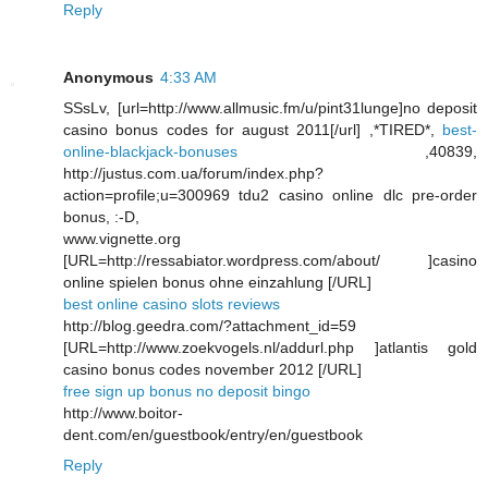
Reply
Anonymous
4:33 AM
SSsLv, [url=http://www.allmusic.fm/u/pint31lunge]no deposit
casino bonus codes for august 2011[/url] ,*TIRED*,
best-
online-blackjack-bonuses
,40839,
http://justus.com.ua/forum/index.php?
action=profile;u=300969 tdu2 casino online dlc pre-order
bonus, :-D,
www.vignette.org
[URL=http://ressabiator.wordpress.com/about/ ]casino
online spielen bonus ohne einzahlung [/URL]
best online casino slots reviews
http://blog.geedra.com/?attachment_id=59
[URL=http://www.zoekvogels.nl/addurl.php ]atlantis gold
casino bonus codes november 2012 [/URL]
free sign up bonus no deposit bingo
http://www.boitor-
dent.com/en/guestbook/entry/en/guestbook
Reply