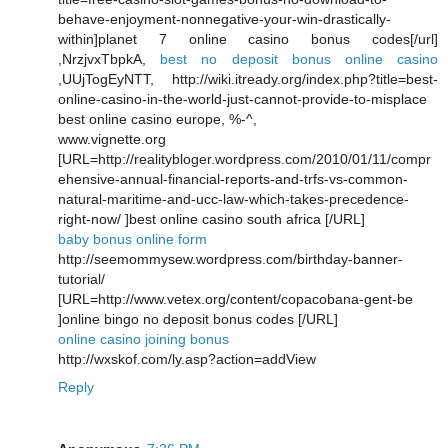
behave-enjoyment-nonnegative-your-win-drastically-
within]planet 7 online casino bonus codes[/url]
,NrzjvxTbpkA,
best no deposit bonus online casino
,UUjTogEyNTT, http://wiki.itready.org/index.php?title=best-
online-casino-in-the-world-just-cannot-provide-to-misplace
best online casino europe, %-^,
www.vignette.org
[URL=http://realitybloger.wordpress.com/2010/01/11/compr
ehensive-annual-financial-reports-and-trfs-vs-common-
natural-maritime-and-ucc-law-which-takes-precedence-
right-now/ ]best online casino south africa [/URL]
baby bonus online form
http://seemommysew.wordpress.com/birthday-banner-
tutorial/
[URL=http://www.vetex.org/content/copacobana-gent-be
]online bingo no deposit bonus codes [/URL]
online casino joining bonus
http://wxskof.com/ly.asp?action=addView
Reply