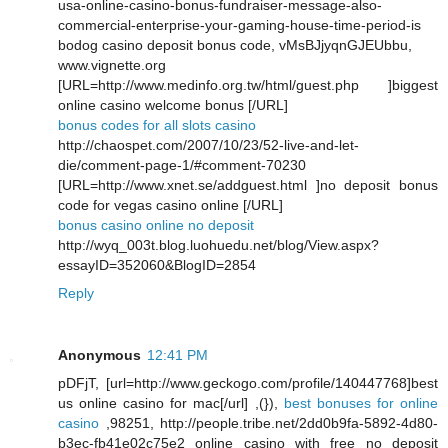
usa-online-casino-bonus-fundraiser-message-also-
commercial-enterprise-your-gaming-house-time-period-is
bodog casino deposit bonus code, vMsBJjyqnGJEUbbu,
www.vignette.org
[URL=http://www.medinfo.org.tw/html/guest.php ]biggest
online casino welcome bonus [/URL]
bonus codes for all slots casino
http://chaospet.com/2007/10/23/52-live-and-let-
die/comment-page-1/#comment-70230
[URL=http://www.xnet.se/addguest.html ]no deposit bonus
code for vegas casino online [/URL]
bonus casino online no deposit
http://wyq_003t.blog.luohuedu.net/blog/View.aspx?
essayID=352060&BlogID=2854
Reply
Anonymous
12:41 PM
pDFjT, [url=http://www.geckogo.com/profile/140447768]best
us online casino for mac[/url] ,(}),
best bonuses for online
casino
,98251, http://people.tribe.net/2dd0b9fa-5892-4d80-
b3ec-fb41e02c75e2 online casino with free no deposit