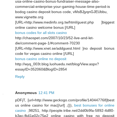
usa-online-casino-bonus-fundraiser-message-also-
commercial-enterprise-your-gaming-house-time-period-is
bodog casino deposit bonus code, vMsBJjyqnGJEUbbu,
www.vignette.org
[URL=http://www.medinfo.org.tw/html/guest.php ]biggest
online casino welcome bonus [/URL]
bonus codes for all slots casino
http://chaospet.com/2007/10/23/52-live-and-let-
die/comment-page-1/#comment-70230
[URL=http://www.xnet.se/addguest.html ]no deposit bonus
code for vegas casino online [/URL]
bonus casino online no deposit
http://wyq_003t.blog.luohuedu.net/blog/View.aspx?
essayID=352060&BlogID=2854
Reply
Anonymous
12:41 PM
pDFjT, [url=http://www.geckogo.com/profile/140447768]best
us online casino for mac[/url] ,(}),
best bonuses for online
casino
,98251, http://people.tribe.net/2dd0b9fa-5892-4d80-
b3ec-fb41e02c75e2 online casino with free no deposit