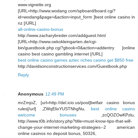
www.vignette.org
[URL=http://www.wodang.com/spboard/board.cgi?
id=wodang&page=&action=input_form ]best online casino in
nz [/URL]
all-online-casino-bonus
http://www.zacharybreder.com/addguest.html
[URL=http://www.oekokleingarten.de/cgi-
bin/guestbook.php.cgi?gbook=0&action=addentry ]online
casino best casino gambling internet [/URL]
best online casino games aztec riches casino get $850 free
http://davidsonconstructionservices.com/Guestbook.php
Reply
Anonymous
12:49 PM
mrZmjoZ, [url=http://del.icio.us/post]betfair casino bonus
rules[/url] ,ZWqElixYUSTNhgNu,
best online casino
welcome bonuses
,zcQOZOwKPzlu,
http://www.t0b.info/story.php?title=must-know-tips-that-will-
change-your-internet-marketing-strategies--2 american
online casinos no deposit bonus, 50326,