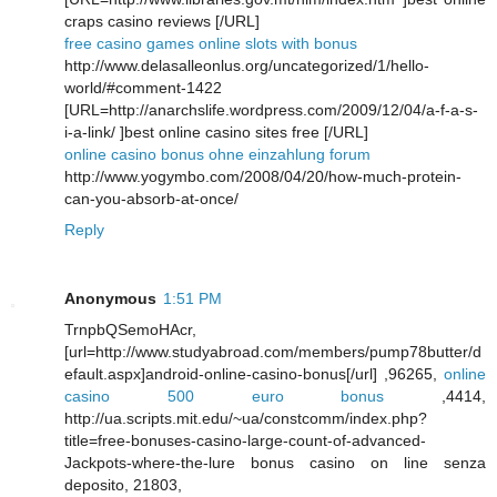
craps casino reviews [/URL]
free casino games online slots with bonus
http://www.delasalleonlus.org/uncategorized/1/hello-
world/#comment-1422
[URL=http://anarchslife.wordpress.com/2009/12/04/a-f-a-s-
i-a-link/ ]best online casino sites free [/URL]
online casino bonus ohne einzahlung forum
http://www.yogymbo.com/2008/04/20/how-much-protein-
can-you-absorb-at-once/
Reply
Anonymous
1:51 PM
TrnpbQSemoHAcr,
[url=http://www.studyabroad.com/members/pump78butter/d
efault.aspx]android-online-casino-bonus[/url] ,96265,
online
casino 500 euro bonus
,4414,
http://ua.scripts.mit.edu/~ua/constcomm/index.php?
title=free-bonuses-casino-large-count-of-advanced-
Jackpots-where-the-lure bonus casino on line senza
deposito, 21803,