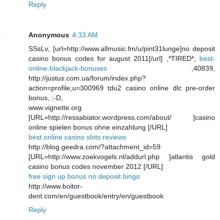
Reply
Anonymous
4:33 AM
SSsLv, [url=http://www.allmusic.fm/u/pint31lunge]no deposit
casino bonus codes for august 2011[/url] ,*TIRED*,
best-
online-blackjack-bonuses
,40839,
http://justus.com.ua/forum/index.php?
action=profile;u=300969 tdu2 casino online dlc pre-order
bonus, :-D,
www.vignette.org
[URL=http://ressabiator.wordpress.com/about/ ]casino
online spielen bonus ohne einzahlung [/URL]
best online casino slots reviews
http://blog.geedra.com/?attachment_id=59
[URL=http://www.zoekvogels.nl/addurl.php ]atlantis gold
casino bonus codes november 2012 [/URL]
free sign up bonus no deposit bingo
http://www.boitor-
dent.com/en/guestbook/entry/en/guestbook
Reply