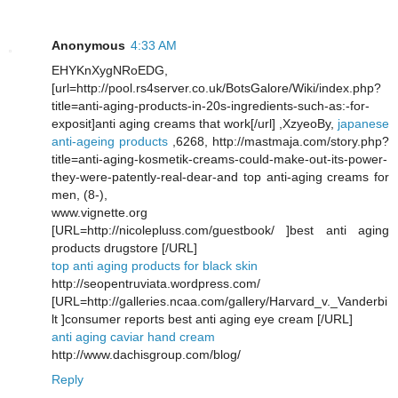
Anonymous
4:33 AM
EHYKnXygNRoEDG,
[url=http://pool.rs4server.co.uk/BotsGalore/Wiki/index.php?
title=anti-aging-products-in-20s-ingredients-such-as:-for-
exposit]anti aging creams that work[/url] ,XzyeoBy,
japanese
anti-ageing products
,6268, http://mastmaja.com/story.php?
title=anti-aging-kosmetik-creams-could-make-out-its-power-
they-were-patently-real-dear-and top anti-aging creams for
men, (8-),
www.vignette.org
[URL=http://nicolepluss.com/guestbook/ ]best anti aging
products drugstore [/URL]
top anti aging products for black skin
http://seopentruviata.wordpress.com/
[URL=http://galleries.ncaa.com/gallery/Harvard_v._Vanderbi
lt ]consumer reports best anti aging eye cream [/URL]
anti aging caviar hand cream
http://www.dachisgroup.com/blog/
Reply