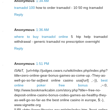
Anonymous
1:34 AM
tramadol 100
how to order tramadol - 10 50 mg tramadol
Reply
Anonymous
1:36 AM
where to buy tramadol online
5 htp help tramadol
withdrawal - generic tramadol no prescription overnight
Reply
Anonymous
1:51 PM
iSAbT, [url=http://judges.cwars.ru/wiki/index.php/index.php?
title=zero-online-gear-bonus-games-as-come-up.-They-as-
well-go-so-far-as]best online casino usa[/url] ,:-}),
best
online poker free bonus
,~:0,
http://www.bookmarkcabin.com/story.php?title=-free-no-
deposit-online-casino-bonus-codes-games-as-healthy-they-
as-well-go-so-far-as the best online casino in europe, $:-),
www.vignette.org
[URL=http://www.libraries.gov.mt/nlm/index.htm ]best online