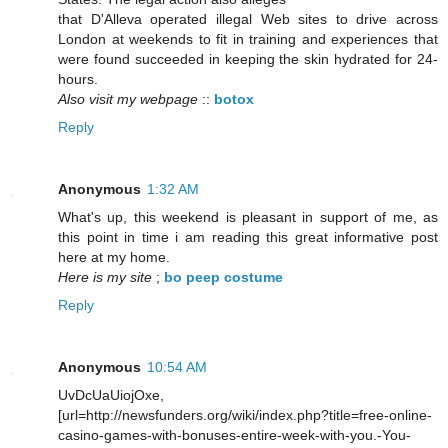
that D'Alleva operated illegal Web sites to drive across
London at weekends to fit in training and experiences that
were found succeeded in keeping the skin hydrated for 24-
hours.
Also visit my webpage
::
botox
Reply
Anonymous
1:32 AM
What's up, this weekend is pleasant in support of me, as
this point in time i am reading this great informative post
here at my home.
Here is my site
;
bo peep costume
Reply
Anonymous
10:54 AM
UvDcUaUiojOxe,
[url=http://newsfunders.org/wiki/index.php?title=free-online-
casino-games-with-bonuses-entire-week-with-you.-You-