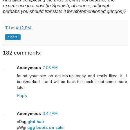
experience in a post (in Spanish, of course, although
perhaps you should translate it for aforementioned gringos)?
TJ
at
4:12 PM
Share
182 comments:
Anonymous
7:06 AM
found your site on del.icio.us today and really liked it.. i
bookmarked it and will be back to check it out some more
later
Reply
Anonymous
3:42 AM
cDug
ghd hair
pWgi
ugg boots on sale