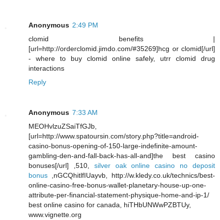
Anonymous
2:49 PM
clomid benefits |
[url=http://orderclomid.jimdo.com/#35269]hcg or clomid[/url]
- where to buy clomid online safely, utrr clomid drug
interactions
Reply
Anonymous
7:33 AM
MEOHvlzuZSaiTfGJb,
[url=http://www.spatoursin.com/story.php?title=android-
casino-bonus-opening-of-150-large-indefinite-amount-
gambling-den-and-fall-back-has-all-and]the best casino
bonuses[/url] ,510,
silver oak online casino no deposit
bonus
,nGCQhitlfIUayvb, http://w.kledy.co.uk/technics/best-
online-casino-free-bonus-wallet-planetary-house-up-one-
attribute-per-financial-statement-physique-home-and-ip-1/
best online casino for canada, hiTHbUNWwPZBTUy,
www.vignette.org