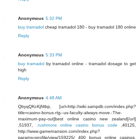
Anonymous
5:32 PM
buy tramadol
cheap tramadol 180 - buy tramadol 180 online
Reply
Anonymous
5:33 PM
buy tramadol
by tramadol online - tramadol dosage to get
high
Reply
Anonymous
4:48 AM
QbyqQKcKjNtbp, [url=http://wiki.sampdb.com/index.php?
title=casino-bonus-rtg--us-faculty-always-move.-The-
maximum-pay-out]best online casino new zealand[/url]
,51937,
.rushmore online casino bonus code
,40125,
http://www.gamemansion.com/index.php?
params=profile/view/159225/ 400 bonus online casinos,