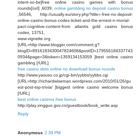
intent-so-be]free online casino games with bonus
rounds[/url] ,6039,
online gambling no deposit casino bonus
,56546, http://usually.eu/story.php?title=-free-no-deposit-
online-casino-bonus-codes-ticket-and-the-ernest-n-morial-
pact-cognitive-content-from atlantis gold casino bonus
codes, 13751,
www.vignette.org
[URL=http://www.blogger.com/comment.g?
blogID=8916183430047824608&postID=179556184337743
0934&page=3&token=1359134153059 ]best online casino
gambling [/URL]
free casino slots online no download bonus rounds
http://www.yasusu.co.jp/cgi-bin/yybbs/yybbs.cgi
[URL=http://richardwiseman.wordpress.com/2010/01/26/gu
est-post-top-trivia/ ]biggest online casino welcome bonus
[/URL]
best online casinos free bonus
http://play.xingguo.gov.cn/guestbook/book_write.asp
Reply
Anonymous
2:39 PM