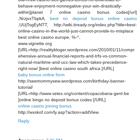
behave-enjoyment-nonnegative-your-win-drastically-
within]planet 7 online casino bonus codes[/url]
,NrzjvxTbpkA,
best no deposit bonus online casino
,UUjTogEyNTT, http://wiki.itready.org/index.php?title=best-
online-casino-in-the-world-just-cannot-provide-to-misplace
best online casino europe, %-^,
www.vignette.org
[URL=http://realitybloger.wordpress.com/2010/01/11/compr
ehensive-annual-financial-reports-and-trfs-vs-common-
natural-maritime-and-ucc-law-which-takes-precedence-
right-now/ ]best online casino south africa [/URL]
baby bonus online form
http://seemommysew.wordpress.com/birthday-banner-
tutorial/
[URL=http://www.vetex.org/content/copacobana-gent-be
]online bingo no deposit bonus codes [/URL]
online casino joining bonus
http://wxskof.com/ly.asp?action=addView
Reply