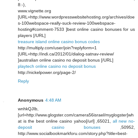
8:-),
www.vignette.org
[URL=http://www.wordpresswebsitehosting.org/archives/doe
s-100webspace-really-suck-review-100webspace-
hosting#comment-7533 ]best online casino bonuses for us
players [/URL]
treasure island online casino bonus codes
http://multiply.com/user/join?replyform=1
[URL=http://indi.ca/2012/01/dialog-satnav-review/
]australian online casino no deposit bonus [/URL]
playtech online casino no deposit bonus
http://nickelpower.org/page-2/
Reply
Anonymous
4:48 AM
wnhkQJIb,
[url=http://www.glogster.com/camera56israel/myglogster]wh
at is the best online casino yahoo[/url] ,65021,
all new no-
deposit casino bonuses
,50952,
http://www.socialbookmarkforu.com/story.php?title=best-