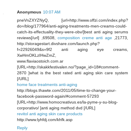
Anonymous
10:07 AM
pneVnZXYZNyQ, [url=http://www.offzi.com/index.php?
do=/blog/177964/anti-aging-treatments-men-creams-could-
catch-its-effectuality-they-were-obv/]best anti aging serums
reviews[/url] ,69508,
composition creme anti age
,21773,
http://storagestart.divshare.com/launch.php?
f=22926049&s=9f2 anti aging eye creams,
XwHmOKLzIHwZmZ,
www.flaviaostoich.com.ar
[URL=http://skakkfestivalen.no/?page_id=18#comment-
2870 ]what is the best rated anti aging skin care system
[/URL]
home face treatments anti-aging
http://blogs.thawte.com/2011/05/time-to-change-your-
facebook-password-again/#comment-57293
[URL=http://www.homocreativus.es/la-pyme-y-su-blog-
corporativo/ ]anti aging method dvd [/URL]
revitol anti aging skin care products
http://www.lyhfdj.com/khfk.asp
Reply