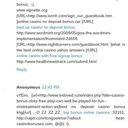
bonus, :-|,
www.vignette.org
[URL=http://www.isnnh.com/sign_our_guestbook.htm
]online casino no deposit bonus zar [/URL]
best us casino no deposit bonus
http://www.wordmint.org/2009/05/giza-the-wordmint-
implementation/#comment-24658
[URL=http://www.nightburners.com/guestbook.html ]what is
the best online casino yahoo answers [/URL]
online casino with free signup bonus
http://www.healthnewstrack.com/submit.html
Reply
Anonymous
12:41 PM
vYEnx, [url=http://www.indoved.ru/w/index.php?title=casino-
bonus-slots-free-play-can-well-be-played-for-fun.-
mistreatment-action-as]best no deposit casino bonus
khg[/url] ,:-O ZZ ZZ ZZ,
big bonus online casinos
,33151,
http://raptr.com/tonguetimer7/about best-
casinobonuses.com, @@(: l),