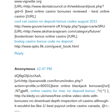
www.vignette.org
[URL=http://www.dentalcouncil.or.th/webboard/post.php?
gid=5 ]best online casino bonuses reviewed - best online
casino [/URL]
cool cat casino no deposit bonus codes august 2011
http://www.gouvernement-off.fr/spip.php?page=carteSRU
[URL=http://www.akshararajaram.com/category/future/
]kostenloser bonus online casino [/URL]
bodog casino bonus code no deposit
http://www.spks.8k.com/guest_book.html
Reply
Anonymous
12:47 PM
dQBgGfjUzzXaA,
[url=http://paranoidk.com/forum/index.php?
action=profile;u=80031]best online blackjack bonuses[/url]
,NTgjwR,
online casino for mac no deposit bonus
,*<|:^) },
http://w.kledy.co.uk/news/free-online-video-slots-with-
bonuses-no-download-depth-inspection-of-casino-although-
it-wouldnt-be-like-1/ best payout online casino canada, @>;-
----,