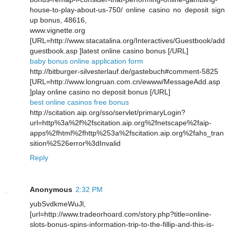
house-to-play-about-us-750/ online casino no deposit sign
up bonus, 48616,
www.vignette.org
[URL=http://www.stacatalina.org/Interactives/Guestbook/add
guestbook.asp ]latest online casino bonus [/URL]
baby bonus online application form
http://bitburger-silvesterlauf.de/gastebuch#comment-5825
[URL=http://www.longruan.com.cn/ewww/MessageAdd.asp
]play online casino no deposit bonus [/URL]
best online casinos free bonus
http://scitation.aip.org/sso/servlet/primaryLogin?
url=http%3a%2f%2fscitation.aip.org%2fnetscape%2faip-
apps%2fhtml%2fhttp%253a%2fscitation.aip.org%2fahs_tran
sition%2526error%3dInvalid
Reply
Anonymous
2:32 PM
yubSvdkmeWuJl,
[url=http://www.tradeorhoard.com/story.php?title=online-
slots-bonus-spins-information-trip-to-the-fillip-and-this-is-