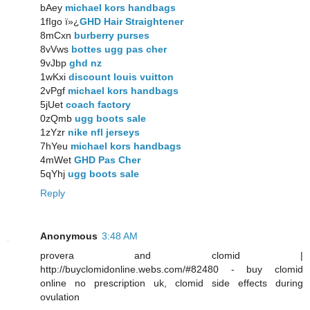
bAey
michael kors handbags
1fIgo ï»¿
GHD Hair Straightener
8mCxn
burberry purses
8vVws
bottes ugg pas cher
9vJbp
ghd nz
1wKxi
discount louis vuitton
2vPgf
michael kors handbags
5jUet
coach factory
0zQmb
ugg boots sale
1zYzr
nike nfl jerseys
7hYeu
michael kors handbags
4mWet
GHD Pas Cher
5qYhj
ugg boots sale
Reply
Anonymous
3:48 AM
provera and clomid |
http://buyclomidonline.webs.com/#82480 - buy clomid
online no prescription uk, clomid side effects during
ovulation