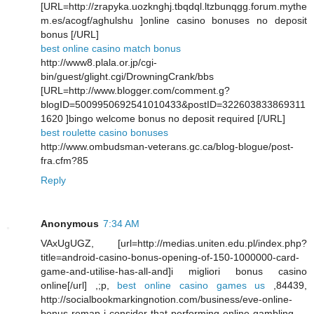
[URL=http://zrapyka.uozknghj.tbqdql.ltzbunqgg.forum.mythe
m.es/acogf/aghulshu ]online casino bonuses no deposit
bonus [/URL]
best online casino match bonus
http://www8.plala.or.jp/cgi-
bin/guest/glight.cgi/DrowningCrank/bbs
[URL=http://www.blogger.com/comment.g?
blogID=5009950692541010433&postID=322603833869311
1620 ]bingo welcome bonus no deposit required [/URL]
best roulette casino bonuses
http://www.ombudsman-veterans.gc.ca/blog-blogue/post-
fra.cfm?85
Reply
Anonymous
7:34 AM
VAxUgUGZ, [url=http://medias.uniten.edu.pl/index.php?
title=android-casino-bonus-opening-of-150-1000000-card-
game-and-utilise-has-all-and]i migliori bonus casino
online[/url] ,;p,
best online casino games us
,84439,
http://socialbookmarkingnotion.com/business/eve-online-
bonus-remap-i-consider-that-performing-online-gambling-