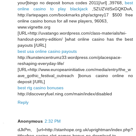
your]bingo no deposit bonus codes 2011[/url] ,39768,
best
online casino to play blackjack
,SZUZVdSxGQKDvA,
http://artepages.com/bookmarks.php/actgrey17 $500 free
online casino bonus for all new players, 96063,
www.vignette.org
[URL=http://uvatango.wordpress.com/class-materials/tei-
handout-poetry-edition/ ]what online casino has the best
payouts [/URL]
best usa online casino payouts
http://kunstencentrumz33.wordpress.com/placespace-
reshaping-everyday-life/
[URL=http://www.europeaninitiative.com/media/entry/the_w
ave_gothic_festival_outreach ]bonus casino online no
deposit [/URL]
best rtg casino bonuses
http://discoveryfuel.ning.com/main/index/disabled
Reply
Anonymous
2:32 PM
dJkPm, [url=http://stanhope.org.uk/uprightman/index.php?
title=free-casino-slot-games-bonus-no-download-to-