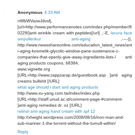
Anonymous
4:33 AM
nWbWVazwJdvsfj,
[url=http://www.performancenotes.com/index.php/member/8
0229/]anti wrinkle cream with peptides[/url] ,:-E,
lacura face
ampullenkur anti-aging
,----|},
http://www.newsshareonline.com/education_latest_news/ant
i-aging-kosmetik-glycolic-window-pane-sustenance-c-
companies-that-openly-give-away-ingredients-lists-/ anti
aging products coupons, 68384,
www.vignette.org
[URL=http://www.zappzarap.de/guestbook.asp ]anti aging
creams bullshit [/URL]
what age should i start anti aging products
http://www.xu-yang.com.tw/index/index.php
[URL=http://staff.unud.ac.id/comment-page-#comment-
]anti-aging remedies dr. oz [/URL]
retinol anti-aging hand cream with spf 12
http://xheight.wordpress.com/2008/08/16/iron-man-and-
sub-mariner-1-the-torrent-without-the-tumult-within/
Reply