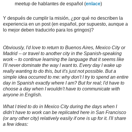
meetup de hablantes de español (
enlace
)
Y después de cumplir la misión, ¿por qué no describen la
experiencia en un post (en español, por supuesto, aunque a
lo mejor deben traducirlo para los gringos)?
Obviously, I'd love to return to Buenos Aires, Mexico City or
Madrid -- or travel to another city in the Spanish-speaking
work -- to continue learning the language that it seems like
I'll never dominate the way I want to. Every day I wake up
really wanting to do this, but it's just not possible. But a
simple idea occurred to me: why don't I try to spend an entire
day in Spanish exactly where I am? But for real; I'd have to
choose a day when I wouldn't have to communicate with
anyone in English.
What I tried to do in Mexico City during the days when I
didn't have to work can be replicated here in San Francisco
(or any other city) relatively easily if one is up for it. I'll share
a few ideas: