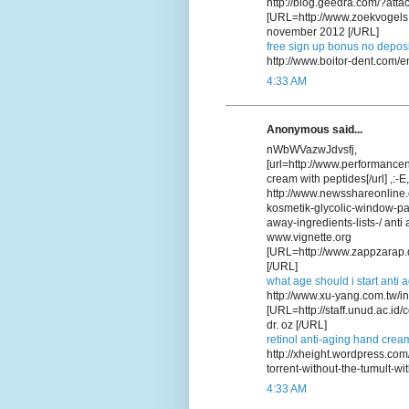
http://blog.geedra.com/?att
[URL=http://www.zoekvogels.
november 2012 [/URL]
free sign up bonus no deposi
http://www.boitor-dent.com/
4:33 AM
Anonymous said...
nWbWVazwJdvsfj,
[url=http://www.performance
cream with peptides[/url] ,:-E
http://www.newsshareonline.
kosmetik-glycolic-window-p
away-ingredients-lists-/ ant
www.vignette.org
[URL=http://www.zappzarap.d
[/URL]
what age should i start anti 
http://www.xu-yang.com.tw/i
[URL=http://staff.unud.ac.i
dr. oz [/URL]
retinol anti-aging hand crea
http://xheight.wordpress.co
torrent-without-the-tumult-wit
4:33 AM