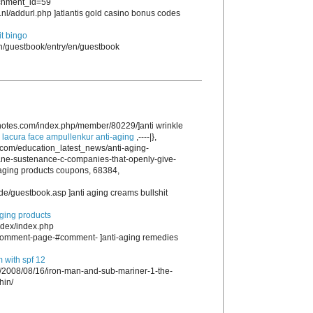
achment_id=59
nl/addurl.php ]atlantis gold casino bonus codes
t bingo
en/guestbook/entry/en/guestbook
notes.com/index.php/member/80229/]anti wrinkle
,
lacura face ampullenkur anti-aging
,----|},
com/education_latest_news/anti-aging-
ane-sustenance-c-companies-that-openly-give-
i aging products coupons, 68384,
e/guestbook.asp ]anti aging creams bullshit
aging products
ndex/index.php
d/comment-page-#comment- ]anti-aging remedies
m with spf 12
m/2008/08/16/iron-man-and-sub-mariner-1-the-
hin/