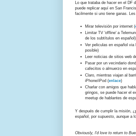
Lo que trataba de hacer en el DF d
puede replicar aquí en San Franci
facilmente si uno tiene ganas. Le
Mirar televisión por internet (
Limitar TV 'offline' a Telemu
de los subtítulos en español)
Ver peliculas en español via 
posible)
Leer noticias de sitios web 
Pasar por un vecindario dond
cafecitos o almuerzo en esp
Claro, mientras viajan al ba
iPhone/iPod (
enlace
)
Charlar con amigos que habla
gringos, se puede hacer el e
meetup de hablantes de espa
Y después de cumplir la misión, ¿p
español, por supuesto, aunque a lo
Obviously, I'd love to return to Bue