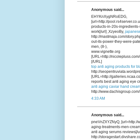
Anonymous said...
EHYKnXygNRoEDG,
[url=http://pool.rs4server.co
products-in-20s-ingredients-
work[/url] ,XzyeoBy,
japanese
http://mastmaja.com/story.p
out-its-power-they-were-pate
men, (8-),
www.vignette.org
[URL=http://nicolepluss.com/
[/URL]
top anti aging products for b
http://seopentruviata.wordpr
[URL=http://galleries.ncaa.
reports best anti aging eye 
anti aging caviar hand crea
http://www.dachisgroup.com/
4:33 AM
Anonymous said...
pneVnZXYZNyQ, [url=http://w
aging-treatments-men-creams-
anti aging serums reviews[/u
http://storagestart.divshar