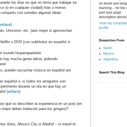
urante los días en que no tenía que trabajar se
on travel and lan
sco (o en cualquier ciudad) más o menos
learning -- for the
s comparto con ustedes algunas ideas:
part (see page
description above)
View my complete
enlace
)
profile
ndo, Univision, etc. (aún mejor si aprovechan
Dispatches From
Netflix o DVD (con subtítulos en español si
Spain
del mundo hispanoparlante
Mexico
e hay mucha gente latina, pidiendo
Argentina
anol
rrio, pueden escuchar música en español por
Search This Blog
n español o, si todos los amiguitos son
xperimento durante un día en que hay un
ñol (
enlace
)
or qué no describen la experiencia en un post (en
 mejor deben traducirlo para los gringos)?
nos Aires, Mexico City or Madrid -- or travel to