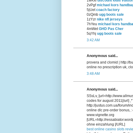
1wKxi
discount louis vuitto
2vPgf
michael kors handba
5jUet
coach factory
0zQmb
ugg boots sale
1zYzr
nike nfl jerseys
7hYeu
michael kors handb
4mWet
GHD Pas Cher
5qYhj
ugg boots sale
3:42 AM
Anonymous said...
provera and clomid | http:/
online no prescription uk, cl
3:48 AM
Anonymous said...
SSsLv, [url=http://www.allmu
codes for august 2011[/url] 
http://justus.com.ua/forum/i
online dlc pre-order bonus, :
www.vignette.org
[URL=http://ressabiator.word
ohne einzahlung [/URL]
best online casino slots revi