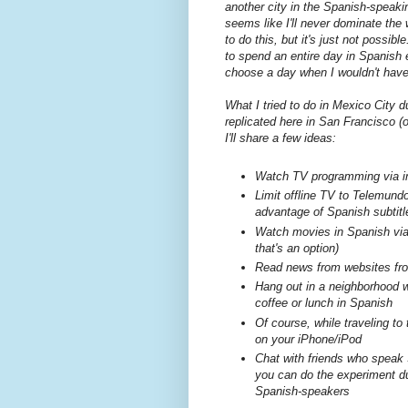
another city in the Spanish-speakin
seems like I'll never dominate the
to do this, but it's just not possib
to spend an entire day in Spanish e
choose a day when I wouldn't have
What I tried to do in Mexico City 
replicated here in San Francisco (or 
I'll share a few ideas:
Watch TV programming via in
Limit offline TV to Telemundo
advantage of Spanish subtitl
Watch movies in Spanish via 
that's an option)
Read news from websites fro
Hang out in a neighborhood wh
coffee or lunch in Spanish
Of course, while traveling to
on your iPhone/iPod
Chat with friends who speak S
you can do the experiment du
Spanish-speakers