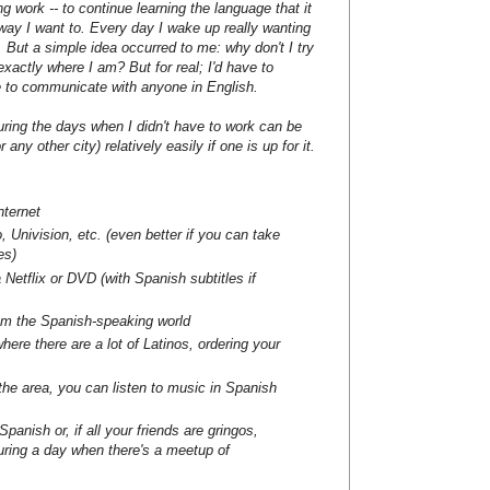
g work -- to continue learning the language that it
 way I want to. Every day I wake up really wanting
le. But a simple idea occurred to me: why don't I try
xactly where I am? But for real; I'd have to
 to communicate with anyone in English.
during the days when I didn't have to work can be
any other city) relatively easily if one is up for it.
ternet
, Univision, etc. (even better if you can take
es)
Netflix or DVD (with Spanish subtitles if
m the Spanish-speaking world
ere there are a lot of Latinos, ordering your
 the area, you can listen to music in Spanish
panish or, if all your friends are gringos,
ring a day when there's a meetup of