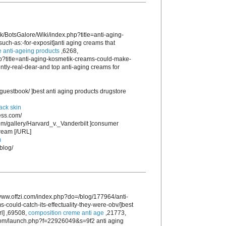
.uk/BotsGalore/Wiki/index.php?title=anti-aging-
such-as:-for-exposit]anti aging creams that
 anti-ageing products
,6268,
hp?title=anti-aging-kosmetik-creams-could-make-
ntly-real-dear-and top anti-aging creams for
guestbook/ ]best anti aging products drugstore
lack skin
ess.com/
com/gallery/Harvard_v._Vanderbilt ]consumer
cream [/URL]
m
blog/
ww.offzi.com/index.php?do=/blog/177964/anti-
could-catch-its-effectuality-they-were-obv/]best
rl] ,69508,
composition creme anti age
,21773,
e.com/launch.php?f=22926049&s=9f2 anti aging