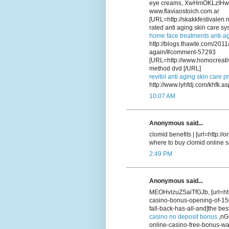
eye creams, XwHmOKLzIHw
www.flaviaostoich.com.ar
[URL=http://skakkfestivalen
rated anti aging skin care sy
home face treatments anti-a
http://blogs.thawte.com/201
again/#comment-57293
[URL=http://www.homocreativ
method dvd [/URL]
revitol anti aging skin care p
http://www.lyhfdj.com/khfk.as
10:07 AM
Anonymous said...
clomid benefits | [url=http:/
where to buy clomid online sa
2:49 PM
Anonymous said...
MEOHvlzuZSaiTfGJb, [url=htt
casino-bonus-opening-of-15
fall-back-has-all-and]the bes
casino no deposit bonus
,nGC
online-casino-free-bonus-wal