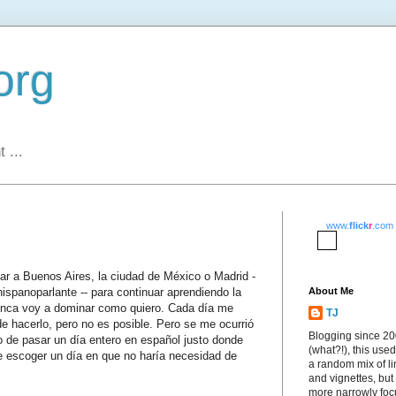
org
 ...
www.
flick
r
.com
r a Buenos Aires, la ciudad de México o Madrid -
hispanoparlante -- para continuar aprendiendo la
About Me
unca voy a dominar como quiero. Cada día me
TJ
 hacerlo, pero no es posible. Pero se me ocurrió
Blogging since 2
to de pasar un día entero en español justo donde
(what?!), this used
e escoger un día en que no haría necesidad de
a random mix of li
and vignettes, but
more narrowly fo