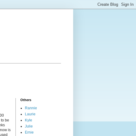
Others
Rannie
Laurie
000
 to be
Kyle
nks
Julie
 now is
Ernie
cused