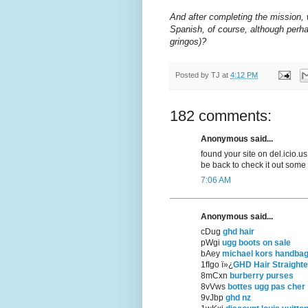
And after completing the mission, 
Spanish, of course, although perha
gringos)?
Posted by
TJ
at
4:12 PM
182 comments:
Anonymous said...
found your site on del.icio.us
be back to check it out some
7:06 AM
Anonymous said...
cDug
ghd hair
pWgi
ugg boots on sale
bAey
michael kors handba
1fIgo ï»¿
GHD Hair Straight
8mCxn
burberry purses
8vVws
bottes ugg pas cher
9vJbp
ghd nz