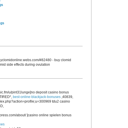
n
gs
ags
/buyclomidonline.webs.com/#82480 - buy clomid
omid side effects during ovulation
sic.fm/u/pint31lunge]no deposit casino bonus
,*TIRED*,
best-online-blackjack-bonuses
,40839,
ndex.php?action=profile;u=300969 tdu2 casino
-D,
press.com/about/ ]casino online spielen bonus
ews