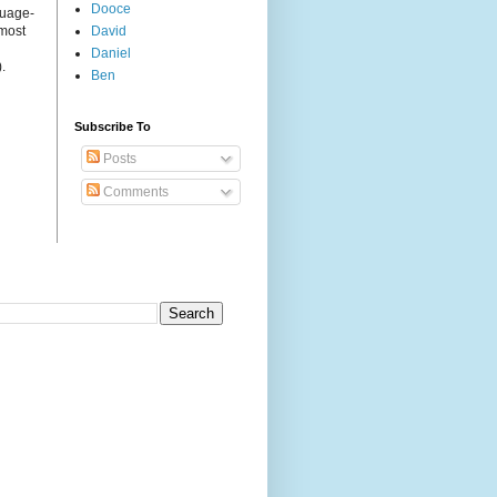
Dooce
guage-
 most
David
Daniel
.
Ben
Subscribe To
Posts
Comments