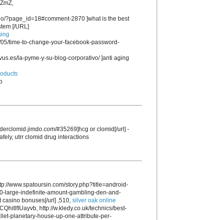
ZmZ,
.no/?page_id=18#comment-2870 ]what is the best
stem [/URL]
ging
1/05/time-to-change-your-facebook-password-
us.es/la-pyme-y-su-blog-corporativo/ ]anti aging
roducts
p
/orderclomid.jimdo.com/#35269]hcg or clomid[/url] -
fely, utrr clomid drug interactions
p://www.spatoursin.com/story.php?title=android-
0-large-indefinite-amount-gambling-den-and-
t casino bonuses[/url] ,510,
silver oak online
QhitlfIUayvb, http://w.kledy.co.uk/technics/best-
let-planetary-house-up-one-attribute-per-